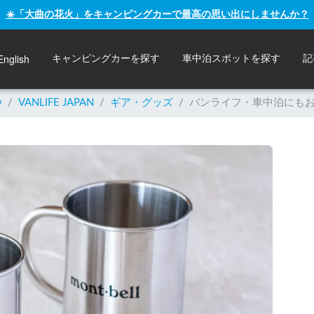
☀️「大曲の花火」をキャンピングカーで最高の思い出にしませんか？
English
キャンピングカーを探す
車中泊スポットを探す
記
y
/
VANLIFE JAPAN
/
ギア・グッズ
/
バンライフ・車中泊にも