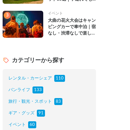
楽しめる穴場の絶景・グ
ルメ・温泉を徹底解説
イベント
3
大曲の花火大会はキャン
ピングカーで車中泊｜宿
なし・渋滞なしで楽しむ
2026年完全ガイド
カテゴリーから探す
レンタル・カーシェア
110
バンライフ
133
旅行・観光・スポット
83
ギア・グッズ
91
イベント
60