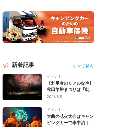
新着記事
すべて見る
イベント
【利用者のリアルな声】
秋田竿燈まつりは「朝か
ら夜まで」の祭り。キャ
2026.8.5
ンピングカーで行った2
組の記録
イベント
大曲の花火大会はキャン
ピングカーで車中泊｜宿