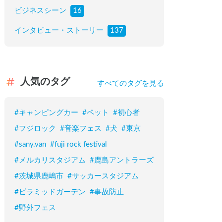
ビジネスシーン
16
インタビュー・ストーリー
137
人気のタグ
すべてのタグを見る
#
キャンピングカー
#
ペット
#
初心者
#
フジロック
#
音楽フェス
#
犬
#
東京
#
sany.van
#
fuji rock festival
#
メルカリスタジアム
#
鹿島アントラーズ
#
茨城県鹿嶋市
#
サッカースタジアム
#
ピラミッドガーデン
#
事故防止
#
野外フェス