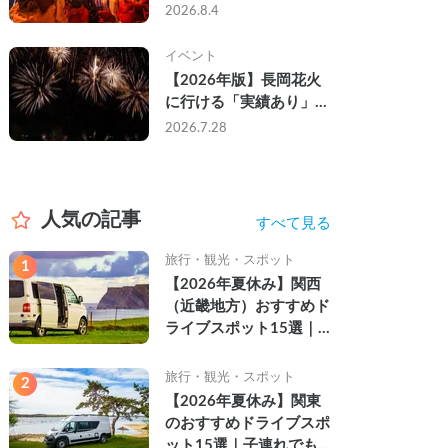
なし・渋滞なしで楽しむ
2026.8.4
2026年完全ガイド
イベント
【2026年版】長岡花火
に行ける「実績あり」の
キャンピングカー3選｜
2026.7.28
実際に利用したゲストの
レビュー付き
人気の記事
すべて見る
旅行・観光・スポット
1
【2026年夏休み】関西
（近畿地方）おすすめド
ライブスポット15選｜
自然を満喫できる絶景や
名所を紹介
旅行・観光・スポット
2
【2026年夏休み】関東
のおすすめドライブスポ
ット15選｜子連れでも