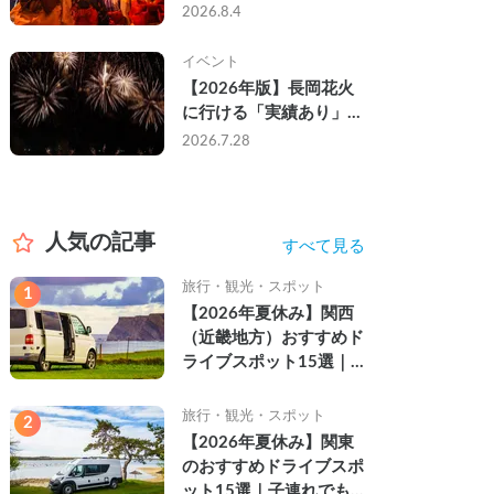
なし・渋滞なしで楽しむ
2026.8.4
2026年完全ガイド
イベント
【2026年版】長岡花火
に行ける「実績あり」の
キャンピングカー3選｜
2026.7.28
実際に利用したゲストの
レビュー付き
人気の記事
すべて見る
旅行・観光・スポット
1
【2026年夏休み】関西
（近畿地方）おすすめド
ライブスポット15選｜
自然を満喫できる絶景や
名所を紹介
旅行・観光・スポット
2
【2026年夏休み】関東
のおすすめドライブスポ
ット15選｜子連れでも