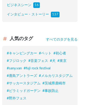
ビジネスシーン
16
インタビュー・ストーリー
137
人気のタグ
すべてのタグを見る
#
キャンピングカー
#
ペット
#
初心者
#
フジロック
#
音楽フェス
#
犬
#
東京
#
sany.van
#
fuji rock festival
#
鹿島アントラーズ
#
メルカリスタジアム
#
サッカースタジアム
#
茨城県鹿嶋市
#
ピラミッドガーデン
#
事故防止
#
野外フェス