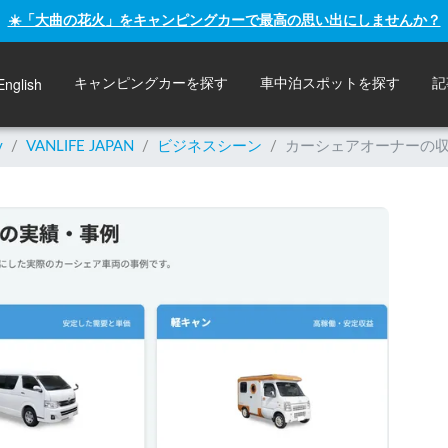
☀️「大曲の花火」をキャンピングカーで最高の思い出にしませんか？
English
キャンピングカーを探す
車中泊スポットを探す
記
y
/
VANLIFE JAPAN
/
ビジネスシーン
/
カーシェアオーナーの