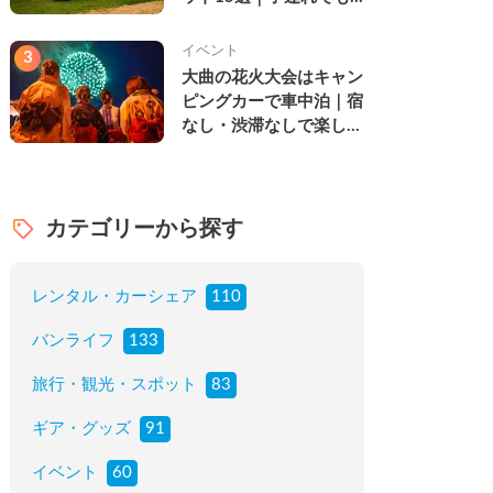
楽しめる穴場の絶景・グ
ルメ・温泉を徹底解説
イベント
3
大曲の花火大会はキャン
ピングカーで車中泊｜宿
なし・渋滞なしで楽しむ
2026年完全ガイド
カテゴリーから探す
レンタル・カーシェア
110
バンライフ
133
旅行・観光・スポット
83
ギア・グッズ
91
イベント
60