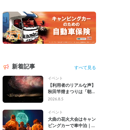
新着記事
すべて見る
イベント
【利用者のリアルな声】
秋田竿燈まつりは「朝か
ら夜まで」の祭り。キャ
2026.8.5
ンピングカーで行った2
組の記録
イベント
大曲の花火大会はキャン
ピングカーで車中泊｜宿