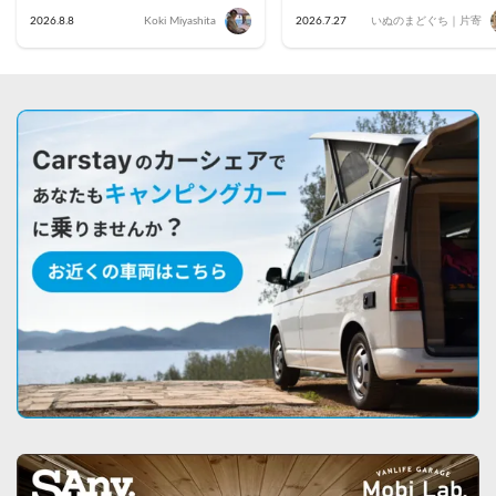
駅前で車中泊してきた
名・藤沢茅ヶ崎・小田原・
2026.8.8
Koki Miyashita
2026.7.27
いぬのまどぐち｜片寄
倉のおすすめ車両を公開