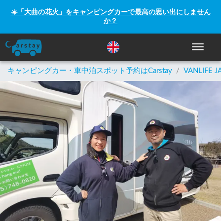
☀️「大曲の花火」をキャンピングカーで最高の思い出にしません
か？
ナビゲー
キャンピングカー・車中泊スポット予約はCarstay
/
VANLIFE J