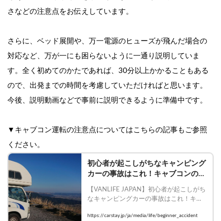
さなどの注意点をお伝えしています。
さらに、ベッド展開や、万一電源のヒューズが飛んだ場合の
対応など、万が一にも困らないように一通り説明していま
す。全く初めてのかたであれば、30分以上かかることもある
ので、出発までの時間を考慮していただければと思います。
今後、説明動画などで事前に説明できるように準備中です。
▼キャブコン運転の注意点についてはこちらの記事もご参照
ください。
初心者が起こしがちなキャンピング
カーの事故はこれ！キャブコンの盲
点に要注意
【VANLIFE JAPAN】初心者が起こしがち
なキャンピングカーの事故はこれ！キャ
ブコンの盲点に要注意

https://carstay.jp/ja/media/life/beginner_accident
    #バンライフ #キャンピングカー 