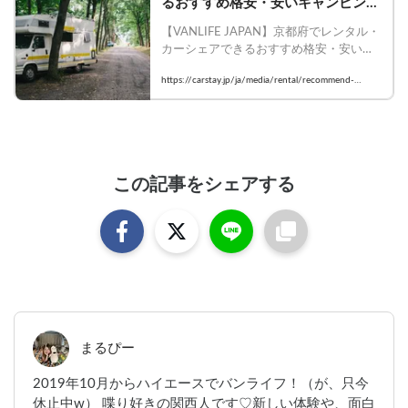
るおすすめ格安・安いキャンピング
カー4選 | Carstayの情報発信メディ
【VANLIFE JAPAN】京都府でレンタル・
アVANLIFE JAPAN
カーシェアできるおすすめ格安・安いキ
ャンピングカー4選

https://carstay.jp/ja/media/rental/recommend-
    #Carstay #VANLIFEJAPAN #バンライ
kyoto/
フ #バンシェア #キャンピングカー #レン
タル #京都府
この記事をシェアする
まるぴー
2019年10月からハイエースでバンライフ！（が、只今
休止中w） 喋り好きの関西人です♡新しい体験や、面白