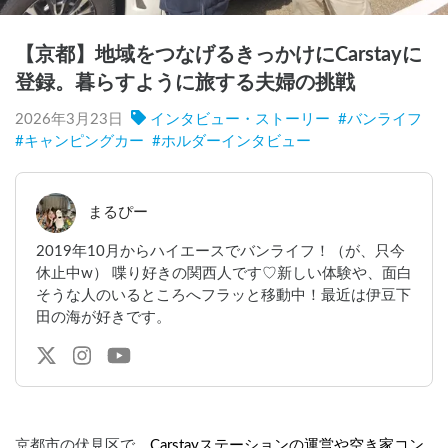
【京都】地域をつなげるきっかけにCarstayに
登録。暮らすように旅する夫婦の挑戦
2026年3月23日
インタビュー・ストーリー
#
バンライフ
#
キャンピングカー
#
ホルダーインタビュー
まるぴー
2019年10月からハイエースでバンライフ！（が、只今
休止中w） 喋り好きの関西人です♡新しい体験や、面白
そうな人のいるところへフラッと移動中！最近は伊豆下
田の海が好きです。
京都市の伏見区で、
Carstayステーションの運営や空き家コン