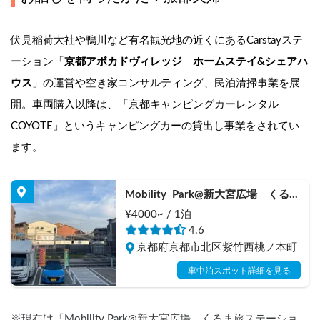
伏見稲荷大社や鴨川など有名観光地の近くにあるCarstayステ
ーション「
京都アボカドヴィレッジ　ホームステイ&シェアハ
ウス
」の運営や空き家コンサルティング、民泊清掃事業を展
開。車両購入以降は、「京都キャンピングカーレンタル
COYOTE」というキャンピングカーの貸出し事業をされてい
ます。
Mobility  Park@新大宮広場　くるま
旅ステーション　by Van LIfe 
¥4000~ / 1泊
COYOTE
4.6
京都府京都市北区紫竹西桃ノ本町
車中泊スポット詳細を見る
※現在は「Mobility Park@新大宮広場　くるま旅ステーショ