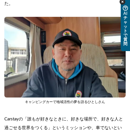
た。
AI
チ
ャ
ッ
ト
で
質
問
キャンピングカーで地域活性の夢を語るひとしさん
Carstayの「
誰もが好きなときに、好きな場所で、好きな人と
過ごせる世界をつくる
」というミッションや、車でないとい