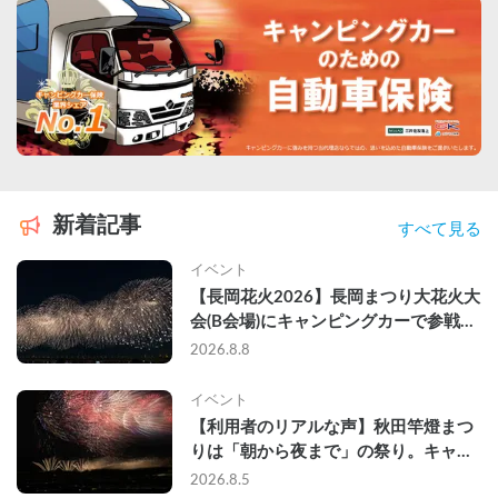
新着記事
すべて見る
イベント
【長岡花火2026】長岡まつり大花火大
会(B会場)にキャンピングカーで参戦し
て、長岡駅前で車中泊してきた
2026.8.8
イベント
【利用者のリアルな声】秋田竿燈まつ
りは「朝から夜まで」の祭り。キャン
ピングカーで行った2組の記録
2026.8.5