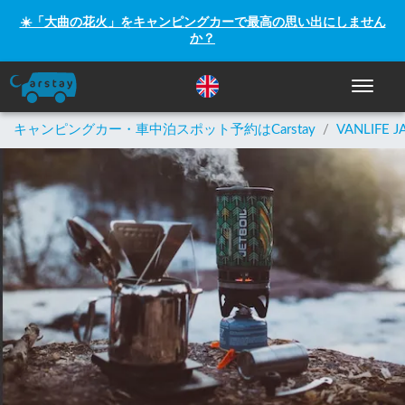
☀️「大曲の花火」をキャンピングカーで最高の思い出にしません
か？
ナビゲー
キャンピングカー・車中泊スポット予約はCarstay
/
VANLIFE J