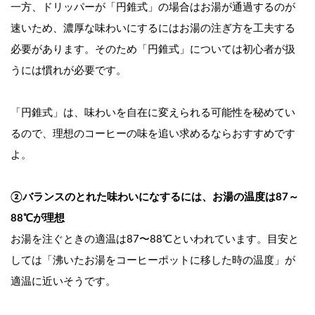
一方、ドリッパーが「円錐式」の場合はお湯が通過するのが
速いため、濃厚な味わいにするにはお湯の注ぎ方を工夫する
必要があります。そのため「円錐式」については初心者が扱
うには慣れが必要です。
「円錐式」は、味わいを自在に変えられる可能性を秘めてい
る
﻿﻿﻿﻿﻿﻿﻿﻿﻿﻿﻿﻿﻿﻿﻿﻿﻿﻿﻿﻿﻿﻿﻿﻿﻿ので、﻿﻿﻿
理想のコーヒーの味を追い求めるならおすすめです
よ。
②バランスのとれた味わいになするには、お湯の温度は87～
88℃が理想
お湯を注ぐときの適温は87〜88℃といわれています。目安と
しては「沸いたお湯をコーヒーポットに移した時の温度」が
適温に近いそうです。