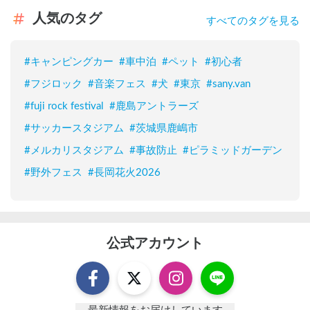
人気のタグ
すべてのタグを見る
#
キャンピングカー
#
車中泊
#
ペット
#
初心者
#
フジロック
#
音楽フェス
#
犬
#
東京
#
sany.van
#
fuji rock festival
#
鹿島アントラーズ
#
サッカースタジアム
#
茨城県鹿嶋市
#
メルカリスタジアム
#
事故防止
#
ピラミッドガーデン
#
野外フェス
#
長岡花火2026
公式アカウント