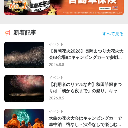
新着記事
すべて見る
イベント
【長岡花火2026】長岡まつり大花火大
会(B会場)にキャンピングカーで参戦し
て、長岡駅前で車中泊してきた
2026.8.8
イベント
【利用者のリアルな声】秋田竿燈まつ
りは「朝から夜まで」の祭り。キャン
ピングカーで行った2組の記録
2026.8.5
イベント
大曲の花火大会はキャンピングカーで
車中泊｜宿なし・渋滞なしで楽しむ