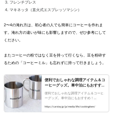
フレンチプレス
マキネッタ（直火式エスプレッソマシン）
2〜4の淹れ方は、初心者の人でも簡単にコーヒーを作れま
す。淹れ方の違いが味にも影響しますので、ぜひ参考にして
ください。
またコーヒーの粉ではなく豆を持って行くなら、豆を粉砕す
るための「コーヒーミル」も忘れずに持って行きましょう。
便利でおしゃれな調理アイテム＆コ
ーヒーグッズ。車中泊にもおすす
め！ | Carstayの情報発信メディア
便利でおしゃれな調理アイテム＆コーヒ
VANLIFE JAPAN
ーグッズ。車中泊にもおすすめ！

    #vanlifejapan #carstay #休日バンライフ 
https://carstay.jp/ja/media/life/cookingitem/
#モンベル #スノーピーク