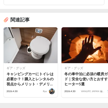
関連記事
ギア・グッズ
ギア・グッズ
キャンピングカーにトイレは
冬の車中泊に必須の暖房ガ
必要か？！購入とレンタルの
ド｜安全な使い方とおすす
視点からメリット・デメリッ
ヒーター5選
トを比較！
2026.4.30
Ryo
2026.4.30
VANLIFE JAPAN 編集
部