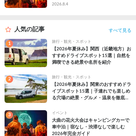
2026年完全ガイド
2026.8.4
人気の記事
すべて見る
旅行・観光・スポット
1
【2026年夏休み】関西（近畿地方）お
すすめドライブスポット15選｜自然を
満喫できる絶景や名所を紹介
旅行・観光・スポット
2
【2026年夏休み】関東のおすすめドラ
イブスポット15選｜子連れでも楽しめ
る穴場の絶景・グルメ・温泉を徹底解
説
イベント
3
大曲の花火大会はキャンピングカーで
車中泊｜宿なし・渋滞なしで楽しむ
2026年完全ガイド