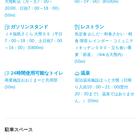
大熊町店（月～土7：00～
00～19：00） (8500m)
20:00、日祝7：00～18：00）
(50m)
ガソリンスタンド
レストラン
ＪＡ福島さくら 大熊ＳＳ（平日
魚定食 おしだ・和食さかい・軽
7：00～18：00、土日祝7：00
食 喫茶 レインボー・コミュニテ
～16：00） (5800m)
ィキッチン０９０・立ち食い蕎
麦「節道」（linkる大熊内）
(50m)
24時間使用可能なトイレ
温泉
商業施設おおくまーと共用部
宿泊温浴施設ほっと大熊（日帰
(50m)
り入浴10：00～21：00(受付
20：30まで)、温泉ではありませ
ん。） (50m)
駐車スペース