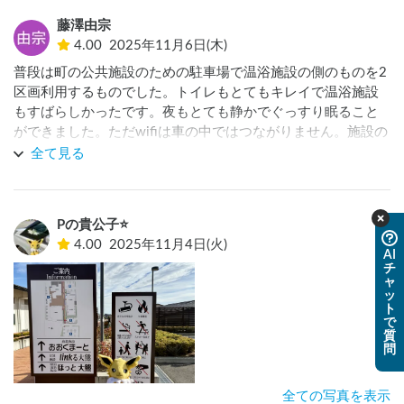
ざわざお金払う意味は無さそうです。せめてコンビニ側の良
藤澤由宗
いところに有れば使うかもですかね？
4.00
2025年11月6日(木)
普段は町の公共施設のための駐車場で温浴施設の側のものを2
区画利用するものでした。トイレもとてもキレイで温浴施設
もすばらしかったです。夜もとても静かでぐっすり眠ること
ができました。ただwifiは車の中ではつながりません。施設の
中や中庭ではつながります。これからもお世話になりたいと
全て見る
思います。
Pの貴公子⭐️
4.00
2025年11月4日(火)
AI
チ
ャ
ッ
ト
で
質
問
全ての写真を表示