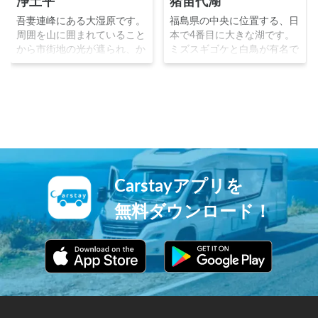
浄土平
猪苗代湖
吾妻連峰にある大湿原です。
福島県の中央に位置する、日
周囲を山に囲まれていること
本で4番目に大きな湖です。
から市街地の光が遮られ、か
ミズスギゴケと白鳥が有名で
つ空気が清浄な星空観測には
天然記念物に指定されていま
最適な場所です。肉眼で見え
す。磐梯山を背景に広いキャ
る星は約6,000個、晴れの日
ンプ場があり、水上スキーや
の美しい天の川はまるで宇宙
サップ等のマリンアクティビ
にいるような感覚を憶えさせ
ティを楽しむことが出来ま
ます。 ※福島県 浄土平 ©
す。
IKEMON750 クリエイティブ
コモンズライセンス（表示
4.0 国際）
Carstayアプリを
https://creativecommons.org/
licenses/by/4.0/
無料ダウンロード！