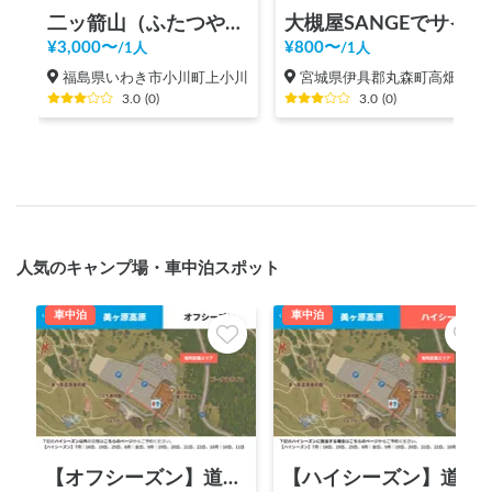
二ッ箭山（ふたつやさん）登山
大槻屋SANGEでサイクルステーション施設利用（サイクリスト向け）
¥
3,000
〜
¥
800
〜
/
1人
/
1人
福島県いわき市小川町上小川
宮城県伊具郡丸森町高畑
3.0
(
0
)
3.0
(
0
)
人気のキャンプ場・車中泊スポット
車中泊
車中泊
【オフシーズン】道の駅 美ヶ原高原
【ハイシーズン】道の駅 美ヶ原高原