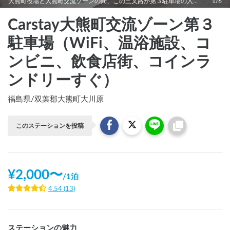
大熊町役場と大熊町交流ゾーンの間、この三叉路が第３駐車場の入り口です。
1/6
Carstay大熊町交流ゾーン第３
駐車場（WiFi、温浴施設、コ
ンビニ、飲食店街、コインラ
ンドリーすぐ）
福島県
/
双葉郡大熊町大川原
このステーションを投稿
¥
2,000
〜
/
1泊
4.54
(
13
)
ステーションの魅力