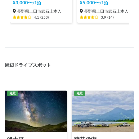
¥
3,000
〜
¥
5,000
〜
/
1泊
/
1泊
長野県上田市武石上本入
長野県上田市武石上本入
4.1
(
253
)
3.9
(
14
)
周辺ドライブスポット
絶景
絶景