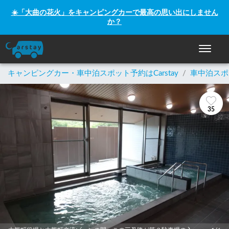
☀️「大曲の花火」をキャンピングカーで最高の思い出にしません
か？
ナビゲー
キャンピングカー・車中泊スポット予約はCarstay
/
車中泊スポ
35