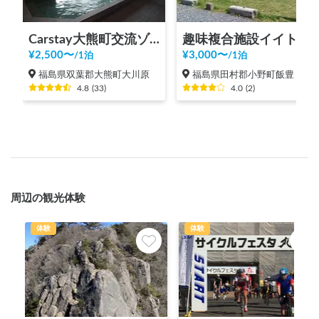
Carstay大熊町交流ゾーン第１駐車場（AC電源、WiFi、温浴施設、コンビニ、飲食店街、コインランドリーすぐ）
趣味複合施設イイトコ
¥
2,500
〜
¥
3,000
〜
/
1泊
/
1泊
福島県双葉郡大熊町大川原
福島県田村郡小野町飯豊
4.8
(
33
)
4.0
(
2
)
周辺の観光体験
体験
体験