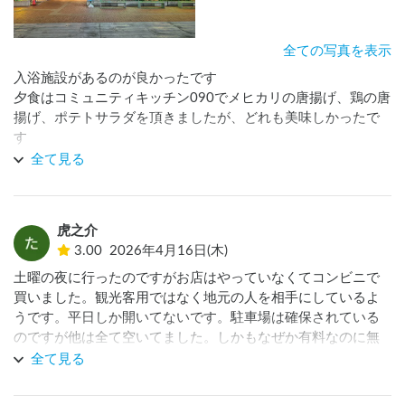
全ての写真を表示
入浴施設があるのが良かったです

夕食はコミュニティキッチン090でメヒカリの唐揚げ、鶏の唐
揚げ、ポテトサラダを頂きましたが、どれも美味しかったで
す

トイレもきれいで良かったです

全て見る
欲を言えば、もう少しトイレに近い場所で泊めれればと思い
ました

虎之介
3.00
2026年4月16日(木)
土曜の夜に行ったのですがお店はやっていなくてコンビニで
買いました。観光客用ではなく地元の人を相手にしているよ
うです。平日しか開いてないです。駐車場は確保されている
のですが他は全て空いてました。しかもなぜか有料なのに無
料のところよりも遠いところです。正直どうなんだろ？とは
全て見る
思いました。お風呂やトイレは綺麗でした。また使うかと言
われれば使うかもしれませんが得することは何もないのでわ