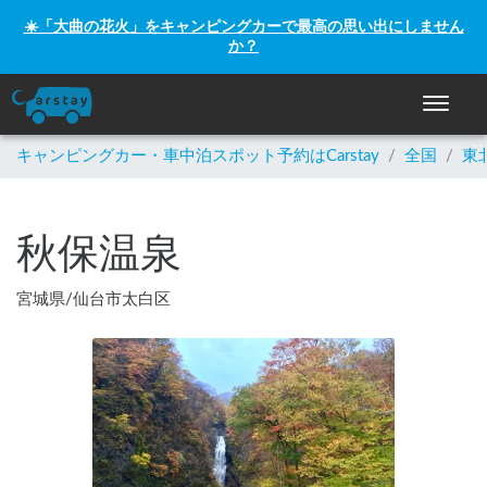
☀️「大曲の花火」をキャンピングカーで最高の思い出にしません
か？
ナビゲー
キャンピングカー・車中泊スポット予約はCarstay
/
全国
/
東
秋保温泉
宮城県
/
仙台市太白区