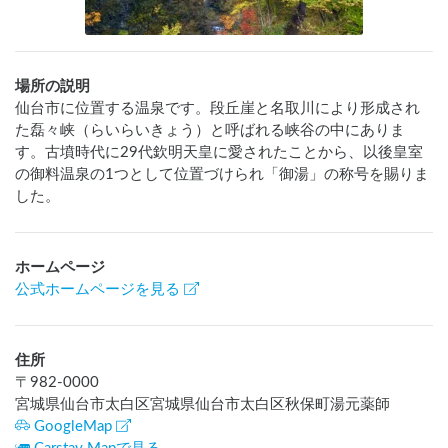
場所の説明
仙台市に位置する温泉です。段丘崖と名取川により形成され
た磊々峡（らいらいきょう）と呼ばれる峡谷の中にありま
す。古墳時代に29代欽明天皇に愛されたことから、以後皇室
の御料温泉の1つとして位置づけられ「御湯」の称号を賜りま
した。
ホームページ
公式ホームページを見る
住所
〒
982-0000
宮城県仙台市太白区宮城県仙台市太白区秋保町湯元薬師
GoogleMap