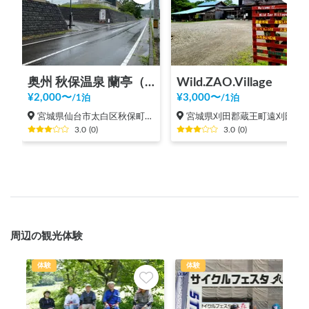
奥州 秋保温泉 蘭亭（カーステイご予約準備中）
Wild.ZAO.Village
¥
2,000
〜
¥
3,000
〜
/
1泊
/
1泊
宮城県仙台市太白区秋保町湯元
宮城県刈田郡蔵王町遠刈田温泉
3.0
(
0
)
3.0
(
0
)
周辺の観光体験
体験
体験