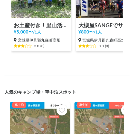
お土産付き！里山活動体験
大槻屋SANGEでサイクルステーション施設利用（サイクリスト向け）
¥
5,000
〜
¥
800
〜
/
1人
/
1人
宮城県伊具郡丸森町高畑
宮城県伊具郡丸森町高畑
3.0
(
0
)
3.0
(
0
)
人気のキャンプ場・車中泊スポット
車中泊
車中泊