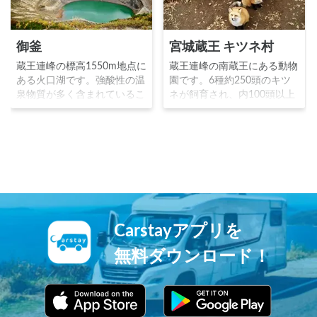
御釜
宮城蔵王 キツネ村
蔵王連峰の標高1550m地点に
蔵王連峰の南蔵王にある動物
ある火口湖です。強酸性の温
園です。6種約250頭のキツ
泉物質が多く含まれているこ
ネが飼育され、内100頭以上
とから、生物は一切生息して
が放牧されています。オーナ
おらず、水面は常に淡い緑色
ーが行き場の無くなった毛皮
で輝いています。火口丘が水
養殖用の狐たちを預かって
を入れた釜に見えることから
1990年に開園しました。ウ
名付けられました。
サギ、ヤギ、ポニーもいま
す。
Carstayアプリを
無料ダウンロード！