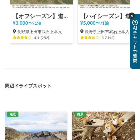
【オフシーズン】道の駅 美ヶ原高原
【ハイシーズン】道の駅 美ヶ原高原
¥
3,000
〜
¥
5,000
〜
/
1泊
/
1泊
AI
長野県上田市武石上本入
長野県上田市武石上本入
チ
ャ
4.1
(
252
)
3.7
(
12
)
ッ
ト
で
質
問
周辺ドライブスポット
絶景
絶景