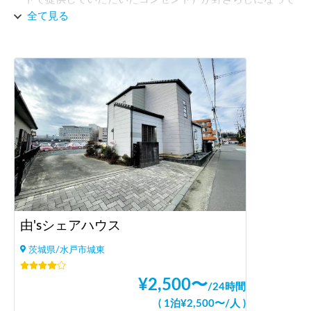
しまったこと。

全て見る
私の車に外部電源を取り込むための設備がないのが問題なの
でしょうが、天候が悪いときには利用できないだろうなと想
像できたため、使い勝手には疑問があります。

（幸い、私が泊まった時は晴れていたので、コンセントを濡
らしてしまう心配もなく、そのまま外で使えました）

また、近所に薬局があり、必要最低限の買い物ができるのは
便利です。
由'sシェアハウス
茨城県/水戸市城東
¥
2,500
〜
/
24時間
(
1泊
¥
2,500
〜
/
人
)