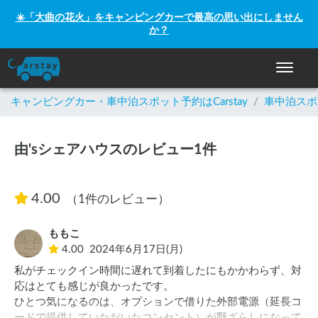
☀️「大曲の花火」をキャンピングカーで最高の思い出にしません
か？
ナビゲー
キャンピングカー・車中泊スポット予約はCarstay
/
車中泊スポ
由'sシェアハウスのレビュー1件
4.00
（1件のレビュー）
ももこ
4.00
2024年6月17日(月)
私がチェックイン時間に遅れて到着したにもかかわらず、対
応はとても感じが良かったです。

ひとつ気になるのは、オプションで借りた外部電源（延長コ
ードで提供していただいたコンセント）が野ざらしになって