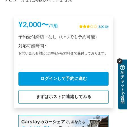
¥
2,000
〜
/
1泊
3.00
(
0
)
予約受付締切：
なし（いつでも予約可能）
対応可能時間
:
お問い合わせ対応は10時から23時まで受付しております。
AI
チ
ログインして予約に進む
ャ
ッ
ト
で
まずはホストに連絡してみる
質
問