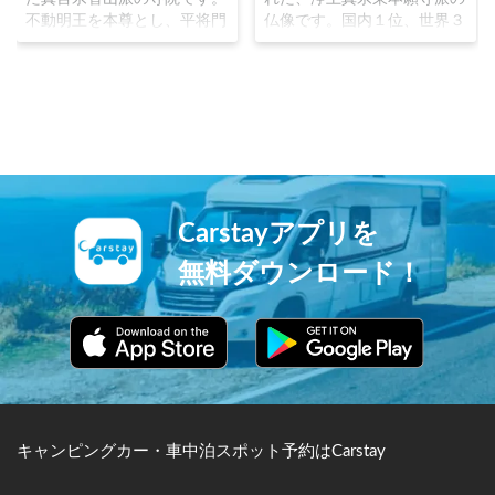
不動明王を本尊とし、平将門
仏像です。国内１位、世界３
の乱を鎮めることを望んだ朝
位の120mの高さを誇り、ギ
廷の命により成田山が開山し
ネスブックにも登録されてい
ました。源頼朝や徳川家に崇
ます。内部は、1〜5階にて仏
拝され、1688年には子宝に
教の歴史や世界について体感
恵まれなかった歌舞伎役者初
できる展示があり、展望台も
代市川團十郎の祈願が成就し
設置されています。四季の
長男を授かったことから、市
花々や動物にも囲まれ、生命
川家は「成田屋」を屋号とし
の憐れみを感じることが出来
ました。三重塔平和の大塔成
ます。
Carstayアプリを
田山公園と見所満点の寺院で
す。
無料ダウンロード！
キャンピングカー・車中泊スポット予約はCarstay