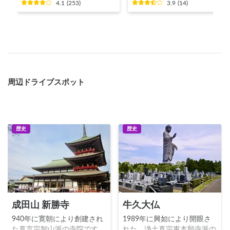
4.1
(
253
)
3.9
(
14
)
周辺ドライブスポット
歴史
歴史
成田山 新勝寺
牛久大仏
940年に寛朝により創建され
1989年に興如により開眼さ
た真言宗智山派の寺院です。
れた、浄土真宗東本願寺派の