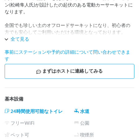
ン(松崎隼人氏)が設計したの起伏のある電動カーサーキットに
なります。

全国でも珍しい土のオフロードサーキットになり、初心者の
方でも安心してご利用いただける環境となっております。

全て見る
近くには市が運営する一回500円で利用できるスーパー銭湯が
事前にステーションや予約の詳細について問い合わせできま
あります。

す
夜は美しい星空と、朝は幻想的な朝霧を見ることができるの
で、ゲストの疲れを心身共に癒すことができる場所です。

まずはホストに連絡してみる
希望があれば、様々なラジコンの利用体験も可能です。(別途
費用)
基本設備
24時間使用可能なトイレ
水道
フリーWiFi
公園
ペット可
喫煙所