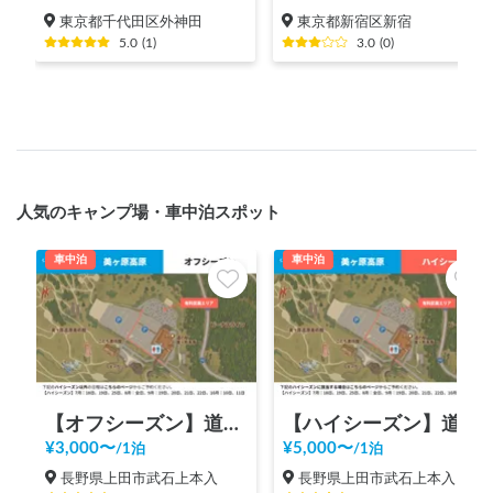
東京都千代田区外神田
東京都新宿区新宿
5.0
(
1
)
3.0
(
0
)
人気のキャンプ場・車中泊スポット
車中泊
車中泊
【オフシーズン】道の駅 美ヶ原高原
【ハイシーズン】道の駅 美ヶ原高原
¥
3,000
〜
¥
5,000
〜
/
1泊
/
1泊
長野県上田市武石上本入
長野県上田市武石上本入