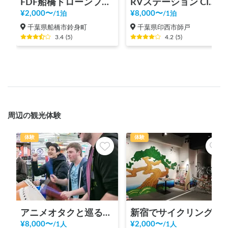
FDF船橋ドローンフィールド
RVステーション CIMAX×東京バギー村
¥
2,000
〜
¥
8,000
〜
/
1泊
/
1泊
千葉県船橋市鈴身町
千葉県印西市師戸
3.4
(
5
)
4.2
(
5
)
周辺の観光体験
体験
体験
アニメオタクと巡る秋葉原ツアー！
新宿でサイクリング！新宿御苑、明治神宮、代々木公園まで20分の好立地の観光案内所【INBOUND LEAGUE】から
¥
8,000
〜
¥
2,000
〜
/
1人
/
1人