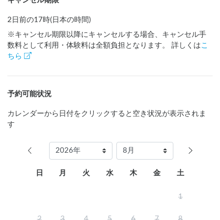
キャンセル期限
2日前の17時(日本の時間)
※キャンセル期限以降にキャンセルする場合、キャンセル手
数料として利用・体験料は全額負担となります。 詳しくは
こ
ちら
予約可能状況
カレンダーから日付をクリックすると空き状況が表示されま
す
日
月
火
水
木
金
土
1
2
3
4
5
6
7
8