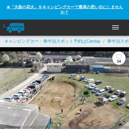
☀️「大曲の花火」をキャンピングカーで最高の思い出にしません
か？
ナビゲー
キャンピングカー・車中泊スポット予約はCarstay
/
車中泊スポ
14