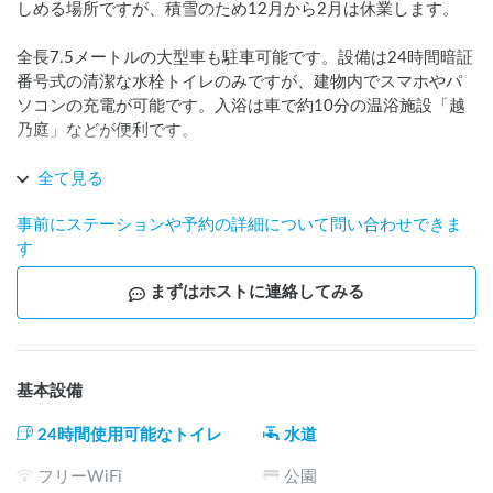
しめる場所ですが、積雪のため12月から2月は休業します。

全長7.5メートルの大型車も駐車可能です。設備は24時間暗証
番号式の清潔な水栓トイレのみですが、建物内でスマホやパ
ソコンの充電が可能です。入浴は車で約10分の温浴施設「越
乃庭」などが便利です。

電力容量の関係でドライヤー等の高出力家電は使用できませ
全て見る
ん。また、自然保護のためゴミはお持ち帰りください。この
事前にステーションや予約の詳細について問い合わせできま
場所の穏やかな時間と、高台ならではの不便さを「贅沢」と
す
感じていただける方とのご縁を楽しみにしております。

まずはホストに連絡してみる
[ English] Located at 34.5m elevation in Takaoka, this site 
offers panoramic views and a quiet atmosphere. Closed from 
December to February due to snow.

基本設備
Accommodates RVs up to 7.5m. Facilities include a 24-hour 
keypad-access flush toilet. Indoor charging for phones and PCs 
24時間使用可能なトイレ
水道
is available. Hot springs are a 10-minute drive away.

フリーWiFi
公園