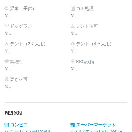
温泉（子供）
ゴミ処理
なし
なし
ドッグラン
テント泊可
なし
なし
テント（2-3人用）
テント（4-5人用）
なし
なし
調理可
BBQ設備
なし
なし
焚き火可
なし
周辺施設
コンビニ
スーパーマーケット
セブンイレブン 高岡米島店
クスリのアオキ伏木店 (650m)