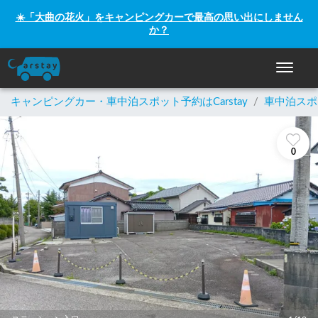
☀️「大曲の花火」をキャンピングカーで最高の思い出にしません
か？
ナビゲー
キャンピングカー・車中泊スポット予約はCarstay
/
車中泊スポ
0