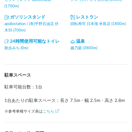
(1700m)
ガソリンスタンド
レストラン
apollostation / (有)平野石油店 伏
回転寿司 日本海 米島店 (1800m)
木SS (700m)
24時間使用可能なトイレ
温泉
散歩みち (0m)
越乃庭 (3800m)
駐車スペース
駐車可能台数
：
1台
1台あたりの駐車スペース：長さ
7.5
m
・幅
2.5
m
・高さ
2.8
m
※参考車種サイズ表は
こちら