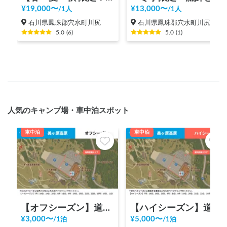
¥
19,000
〜
¥
13,000
〜
/
1人
/
1人
石川県鳳珠郡穴水町川尻
石川県鳳珠郡穴水町川尻
5.0
(
6
)
5.0
(
1
)
人気のキャンプ場・車中泊スポット
車中泊
車中泊
【オフシーズン】道の駅 美ヶ原高原
【ハイシーズン】道の駅 美ヶ原高原
¥
3,000
〜
¥
5,000
〜
/
1泊
/
1泊