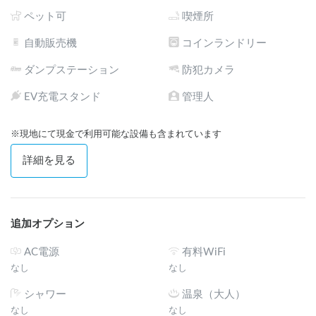
High-power appliances are not permitted. Please take all trash 
with you to protect local wildlife. We look forward to hosting 
ペット可
喫煙所
those who can appreciate the peaceful atmosphere and 
自動販売機
コインランドリー
simplicity of this scenic hill.
ダンプステーション
防犯カメラ
EV充電スタンド
管理人
※現地にて現金で利用可能な設備も含まれています
詳細を見る
追加オプション
AC電源
有料WiFi
なし
なし
シャワー
温泉（大人）
なし
なし