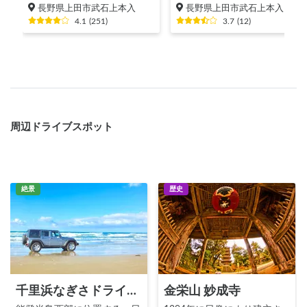
長野県上田市武石上本入
長野県上田市武石上本入
4.1
(
251
)
3.7
(
12
)
周辺ドライブスポット
絶景
歴史
千里浜なぎさドライブウェイ
金栄山 妙成寺