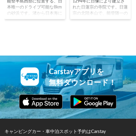
能登半島西部に位置する、日
1294年に日像により建立さ
本唯一のドライブ可能な8km
れた日蓮宗の寺院です。日蓮
の砂浜です。渚から日本海に
宗の北陸本山で、能登随一の
沈む夕日を見る絶景ドライブ
大伽藍をもちます。戦国時代
スポットとして人気を集めて
に前田利家により支援を受け
います。夏場はマリンスポー
て、前田家ゆかりの地として
ツや海水浴を満喫することが
隆盛を極めました。本堂、五
出来ます。
重塔、祖師堂、経堂など10の
重要文化財を持つ隠れた名所
です。
Carstayアプリを
無料ダウンロード！
キャンピングカー・車中泊スポット予約はCarstay