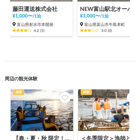
藤田運送株式会社
NEW富山駅北オーバードホール駐車場
¥
1,000
〜
¥
3,000
〜
/
1泊
/
1泊
富山県射水市本開発
富山県富山市牛島本町
4.2
(
5
)
3.0
(
0
)
周辺の観光体験
体験
体験
【春・夏・秋 限定！】“ざっくばらん”な田舎ライフスタイル体験 『洋上パーティー』
＜冬季限定＞漁師と牡蠣の水揚げ体験 1～2.5時間前後！牡蠣半缶と奥能登キャンピングカーで1周プレゼント！！