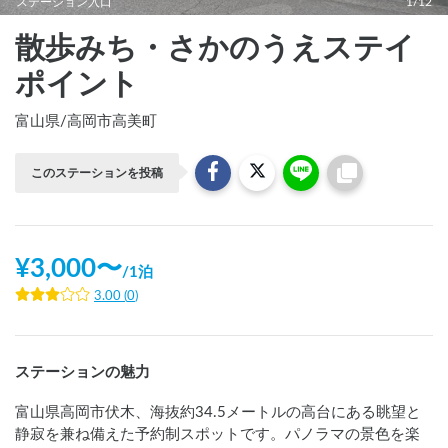
ステーション入口
1/12
散歩みち・さかのうえステイ
ポイント
富山県
/
高岡市高美町
このステーションを投稿
¥
3,000
〜
/
1泊
3.00
(
0
)
ステーションの魅力
富山県高岡市伏木、海抜約34.5メートルの高台にある眺望と
静寂を兼ね備えた予約制スポットです。パノラマの景色を楽