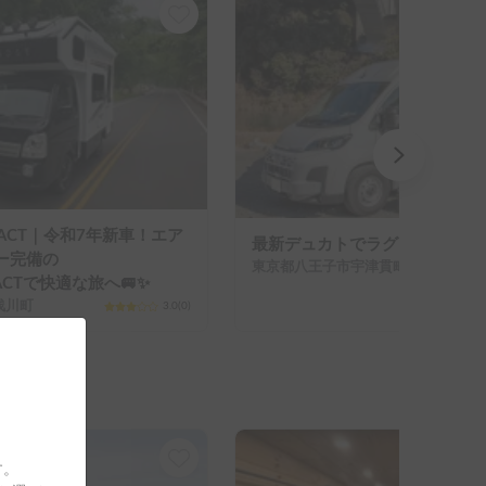
MPACT｜令和7年新車！エア
最新デュカトでラグジュアリーに
ー完備の
東京都八王子市宇津貫町
PACTで快適な旅へ🚐✨
浅川町
3.0
(
0
)
す。