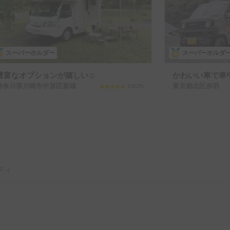
スーパーホルダー
スーパーホルダ
豊富なオプションが嬉しい☺️
かわいい車で車中泊
神奈川県川崎市中原区新城
東京都北区赤羽
5.0
(
29
)
ティ