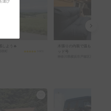
をお選び
しよう🔥
木張りの内装で温もりを感じる
美咲町
ッド号
5.0
(
1
)
神奈川県横浜市戸塚区川上町