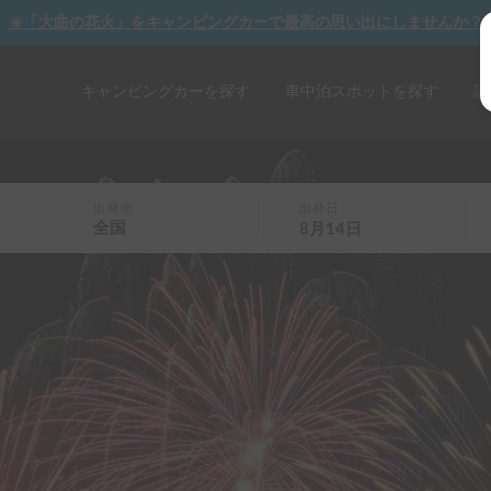
☀️「大曲の花火」をキャンピングカーで最高の思い出にしませんか？
キャンピングカーを探す
車中泊スポットを探す
記
出発地
出発日
全国
8月14日