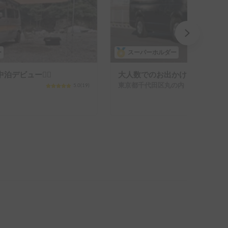
ー
スーパーホルダー
デビュー🙋‍♀️
大人数でのお出かけにもおすす
東京都千代田区丸の内（次のビルを除く）
5.0
(
19
)