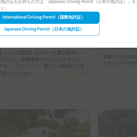
免許証をお持ちの方は「Japanese Driving Permit（日本の免許証）」
さい。
International Driving Permit
（国際免許証）
Japanese Driving Permit
（日本の免許証）
【ペット大歓迎】ホルダーも愛犬家🐶！！
最新モデルを体感
エアコン、冷蔵庫有のバンコンキャンピン
北海道江別市豊幌
グカー。ファミリー、愛犬との旅行におす
すめ。
千葉県松戸市樋野口
5.0
(
1
)