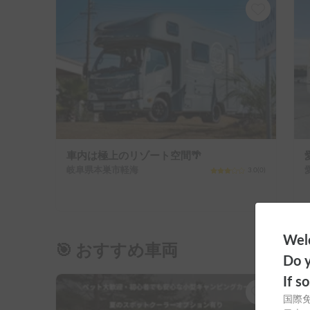
車内は極上のリゾート空間🌴
岐阜県本巣市軽海
3.0
(
0
)
Welc
🎯 おすすめ車両
Do y
If s
国際