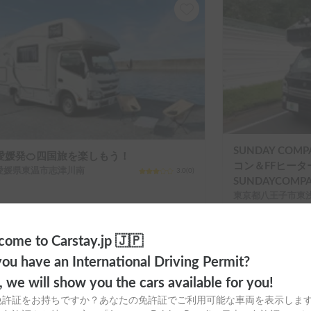
SUNDAY CO
愛媛発🍊四国旅を楽しもう！
コン＆FFヒータ
愛媛県東温市志津川南
3.0
(
0
)
SUNDAYCOM
東京都八王子市東
ome to Carstay.jp 🇯🇵
ou have an International Driving Permit?
o, we will show you the cars available for you!
免許証をお持ちですか？あなたの免許証でご利用可能な車両を表示しま