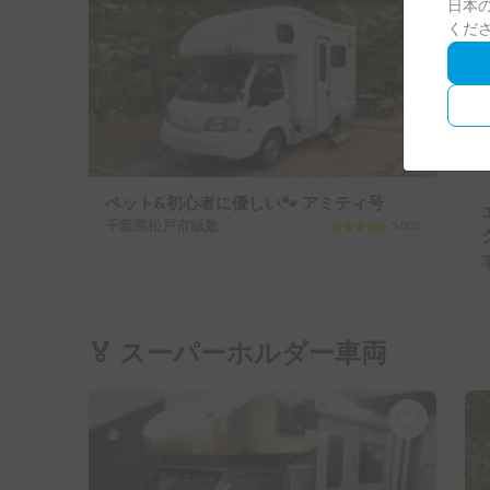
日本の
くだ
ペット&初心者に優しい🐾 アミティ号
千葉県松戸市紙敷
5.0
(
3
)
🏅 スーパーホルダー車両