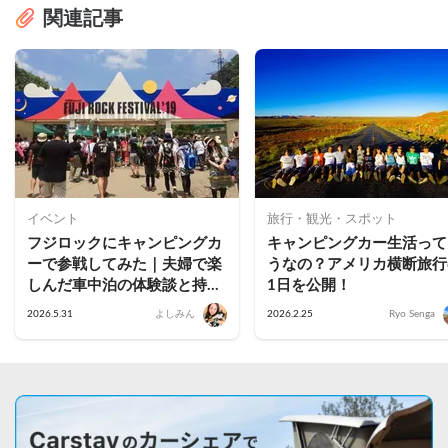
関連記事
イベント
旅行・観光・スポット
フジロックにキャンピングカ
キャンピングカー生活って
ーで参戦してみた｜夫婦で楽
うなの？アメリカ横断旅行
しんだ車中泊の体験談と持ち
1日を公開！
物まとめ
2026.5.31
よしみん
2026.2.25
Ryo Senga