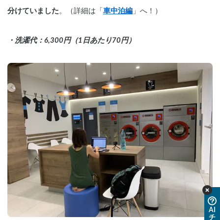
分けていました
。（詳細は「
車中泊編
」へ！）
・洗濯代：6,300円（1日あたり70円）
AI
チ