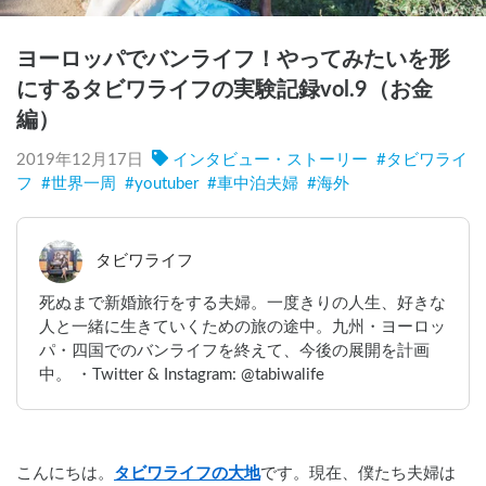
ヨーロッパでバンライフ！やってみたいを形
にするタビワライフの実験記録vol.9（お金
編）
2019年12月17日
インタビュー・ストーリー
#
タビワライ
フ
#
世界一周
#
youtuber
#
車中泊夫婦
#
海外
タビワライフ
死ぬまで新婚旅行をする夫婦。一度きりの人生、好きな
人と一緒に生きていくための旅の途中。九州・ヨーロッ
パ・四国でのバンライフを終えて、今後の展開を計画
中。 ・Twitter & Instagram: @tabiwalife
こんにちは。
タビワライフの大地
です。現在、僕たち夫婦は