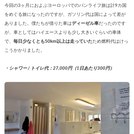
今回の3ヶ月におよぶヨーロッパでのバンライフ旅は計9カ国
をめぐる旅になったのですが、ガソリン代は国によって差が
ありました。僕たちが借りた車は
ディーゼル車
だったのです
が、車としてはハイエースよりも少し大きいぐらいの車体
で、
毎日少なくとも50km以上は走っていた
ため燃料代はけっ
こうかかりました。
・シャワー / トイレ代：27,000円（1日あたり300円）