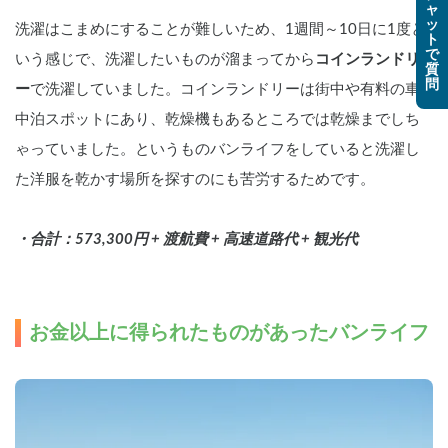
ャ
ッ
洗濯はこまめにすることが難しいため、1週間～10日に1度と
ト
で
いう感じで、洗濯したいものが溜まってから
コインランドリ
質
問
ー
で洗濯していました。コインランドリーは街中や有料の車
中泊スポットにあり、乾燥機もあるところでは乾燥までしち
ゃっていました。というものバンライフをしていると洗濯し
た洋服を乾かす場所を探すのにも苦労するためです。
・合計：573,300円 + 渡航費 + 高速道路代 + 観光代
お金以上に得られたものがあったバンライフ