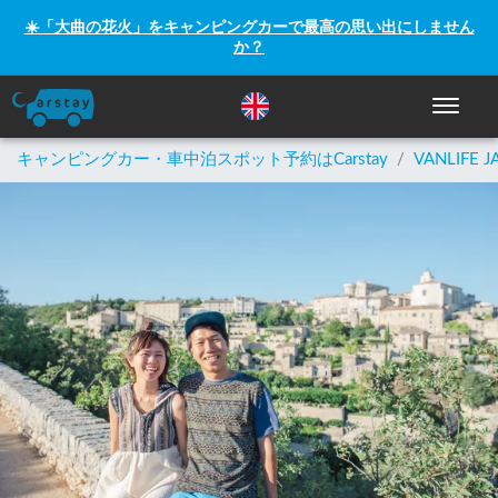
☀️「大曲の花火」をキャンピングカーで最高の思い出にしません
か？
ナビゲー
キャンピングカー・車中泊スポット予約はCarstay
/
VANLIFE J