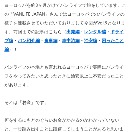
ヨーロッパを約3ヶ月かけてバンライフで旅をしています。こ
の「VANLIFE JAPAN」さんではヨーロッパでのバンライフの
様子を連載させていただいておりまして今回がVol.9となりま
す。前回までの記事はこちら（
出発編
・
レンタル編
・
ドライ
ブ編
・
バン紹介編
・
食事編
・
車中泊編
・
治安編
・
困ったこと
編
）！
バンライフの本場とも言われるヨーロッパで実際にバンライ
フをやってみたいと思ったときに治安以上に不安だったこと
があります。
それは「
お金
」です。
何をするにもどのぐらいお金がかかるのかわかっていない
と、一歩踏み出すことに躊躇してしまうことがあると思いま