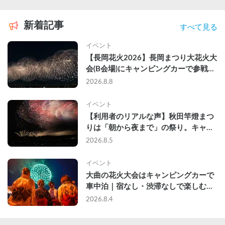
新着記事
すべて見る
イベント
【長岡花火2026】長岡まつり大花火大
会(B会場)にキャンピングカーで参戦し
て、長岡駅前で車中泊してきた
2026.8.8
イベント
【利用者のリアルな声】秋田竿燈まつ
りは「朝から夜まで」の祭り。キャン
ピングカーで行った2組の記録
2026.8.5
イベント
大曲の花火大会はキャンピングカーで
車中泊｜宿なし・渋滞なしで楽しむ
2026年完全ガイド
2026.8.4