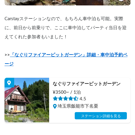
Carstayステーションなので、もちろん車中泊も可能。実際
に、前日から前乗りで、ここに車中泊してパーティ当日を迎
えてくれた参加者もいました！
>>
「なぐりファイアーピットガーデン」詳細・車中泊予約ペ
ージ
なぐりファイアーピットガーデン
¥3500~ / 1泊
4.5
埼玉県飯能市下名栗
ステーション詳細を見る