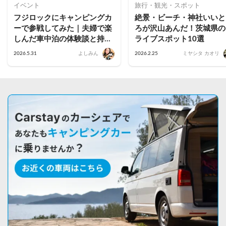
イベント
旅行・観光・スポット
フジロックにキャンピングカ
絶景・ビーチ・神社いいと
ーで参戦してみた｜夫婦で楽
ろが沢山あんだ！茨城県の
しんだ車中泊の体験談と持ち
ライブスポット10選
物まとめ
2026.5.31
よしみん
2026.2.25
ミヤシタ カオリ