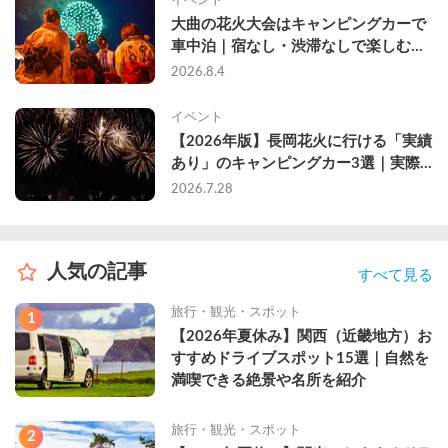
大曲の花火大会はキャンピングカーで
車中泊｜宿なし・渋滞なしで楽しむ
2026年完全ガイド
2026.8.4
イベント
【2026年版】長岡花火に行ける「実績
あり」のキャンピングカー3選｜実際
に利用したゲストのレビュー付き
2026.7.28
人気の記事
すべて見る
旅行・観光・スポット
1
【2026年夏休み】関西（近畿地方）お
すすめドライブスポット15選｜自然を
満喫できる絶景や名所を紹介
旅行・観光・スポット
2