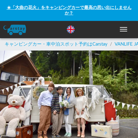
☀️「大曲の花火」をキャンピングカーで最高の思い出にしません
か？
ナビゲー
キャンピングカー・車中泊スポット予約はCarstay
/
VANLIFE J