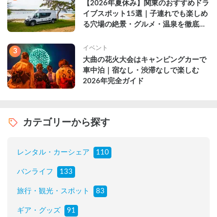
【2026年夏休み】関東のおすすめドラ
イブスポット15選｜子連れでも楽しめ
る穴場の絶景・グルメ・温泉を徹底解
説
イベント
3
大曲の花火大会はキャンピングカーで
車中泊｜宿なし・渋滞なしで楽しむ
2026年完全ガイド
カテゴリーから探す
レンタル・カーシェア
110
バンライフ
133
旅行・観光・スポット
83
ギア・グッズ
91