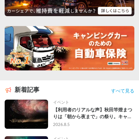
新着記事
すべて見る
イベント
【利用者のリアルな声】秋田竿燈まつ
りは「朝から夜まで」の祭り。キャン
ピングカーで行った2組の記録
2026.8.5
イベント