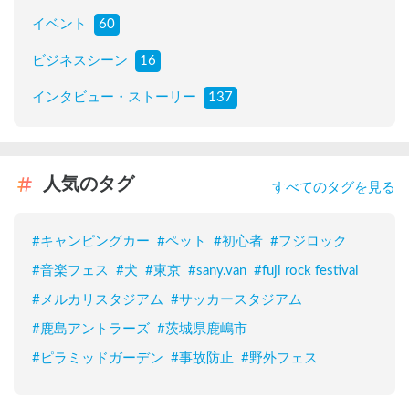
イベント
60
ビジネスシーン
16
インタビュー・ストーリー
137
人気のタグ
すべてのタグを見る
#
キャンピングカー
#
ペット
#
初心者
#
フジロック
#
音楽フェス
#
犬
#
東京
#
sany.van
#
fuji rock festival
#
メルカリスタジアム
#
サッカースタジアム
#
鹿島アントラーズ
#
茨城県鹿嶋市
#
ピラミッドガーデン
#
事故防止
#
野外フェス