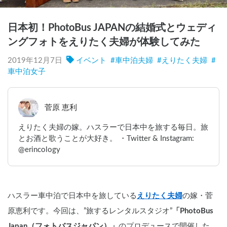
日本初！PhotoBus JAPANの結婚式とウェディ
ングフォトをえりたく夫婦が体験してみた
2019年12月7日
イベント
#
車中泊夫婦
#
えりたく夫婦
#
車中泊女子
菅原 恵利
えりたく夫婦の嫁。ハスラーで日本中を旅する毎日。旅
とお酒と歌うことが大好き。 ・Twitter & Instagram:
@erincology
ハスラー車中泊で日本中を旅している
えりたく夫婦
の嫁・菅
原恵利です。今回は、”旅するレンタルスタジオ”
「PhotoBus 
Japan（フォトバスジャパン）」
のプロデュースで開催した、