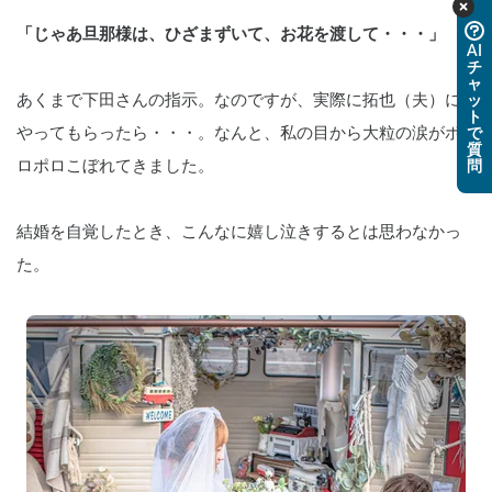
「じゃあ旦那様は、ひざまずいて、お花を渡して・・・」
AI
チ
ャ
あくまで下田さんの指示。なのですが、実際に拓也（夫）に
ッ
ト
やってもらったら・・・。なんと、私の目から大粒の涙がポ
で
質
ロポロこぼれてきました。
問
結婚を自覚したとき、こんなに嬉し泣きするとは思わなかっ
た。