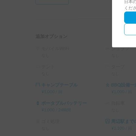
日本の
ーステイ様の保険内容（自己負担額）を必ず熟読
くだ
バンパーをこすっただけで２０万円ほどの板金費
ようお願いいたします。

故障に関し　異音発生　オーバーヒート　補器類
にゲスト様全額のご負担になりますが損害部品（
追加オプション
ストが修理費用から５０％まで負担いたします。
モバイルWiFi
シュラフ
なし
なし
テント
タープ
なし
なし
キャンプテーブル
BBQ設備一
¥
1,000
/
回
¥
1,000
/
回
ポータブルバッテリー
自転車
¥
1,000
/
24時間
なし
ゴミ処理
周辺駅までの
なし
¥
1,100
/
回