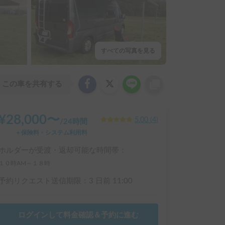
すべての写真を見る
この車を共有する
¥
28,000
〜
5.00
(
4
)
/
24時間
＋保険料・システム利用料
ホルダーが受渡・返却可能な時間帯：
１０時AM～１８時
予約リクエスト送信期限：
3 日前
11:00
ログインして料金確認＆予約に進む