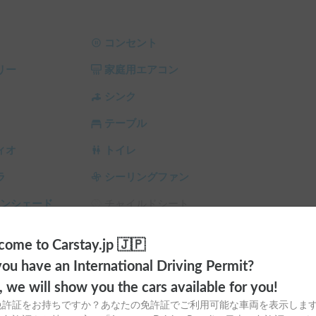
いたします。

コンセント
リー
家庭用エアコン
はありません



シンク
テーブル
　丁寧に車両扱いしてくださる方　

ィオ
トイレ
ラ
シーリングファン
ーの距離がおおよそ３００ｋｍを超える場合　保
ご承諾いただける方

サンシェード
チャイルドシート
解いただけない方への貸し出しはお断りさせてい
スタイヤ（冬
カーエアコン
ome to Carstay.jp 🇯🇵
ou have an International Driving Permit?
o, we will show you the cars available for you!
て修理費用は全額ゲスト様ご負担になります。カ
免許証をお持ちですか？あなたの免許証でご利用可能な車両を表示しま