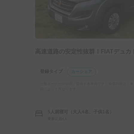
高速道路の安定性抜群！FIATデュカトTh
登録タイプ
カーシェア
一般オーナーが管理・提供する車両です。補償内容は、車
両によって異なります。
5人就寝可（大人4名、子供1名）
乗車定員4人