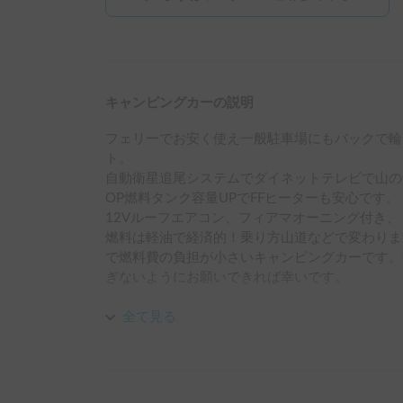
キャンピングカーの説明
フェリーでお安く使え一般駐車場にもバックで輪留
ト。　

自動衛星追尾システムでダイネットテレビで山の
OP燃料タンク容量UPでFFヒーターも安心です。

12Vルーフエアコン、フィアマオーニング付き、
燃料は軽油で経済的！乗り方山道などで変わります
で燃料費の負担が小さいキャンピングカーです。
ぎないようにお願いできれば幸いです。

※国産の車両と比べ故障など多いイメージはあり
全て見る
確かに繊細でデリケートな造りで頑丈さや国産で
グホイールベースで高速道路の車線変更や強風に
ペット可：基本ケージ必須ですがワンちゃんのし