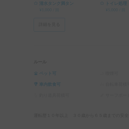
清水タンク満タン
トイレ処理
¥
1,000
/
回
¥
5,000
/
回
詳細を見る
ルール
ペット可
喫煙可
車内飲食可
自転車荷積
釣り道具荷積可
サーフボー
運転歴１０年以上　３０歳から６５歳までの安全