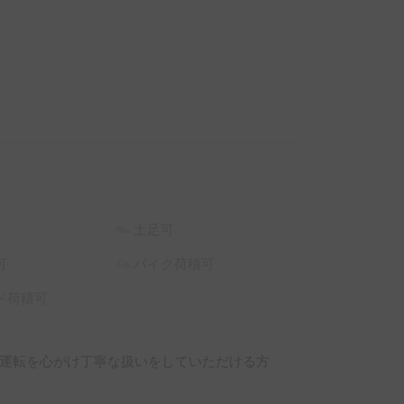
土足可
可
バイク荷積可
ド荷積可
運転を心がけ丁寧な扱いをしていただける方