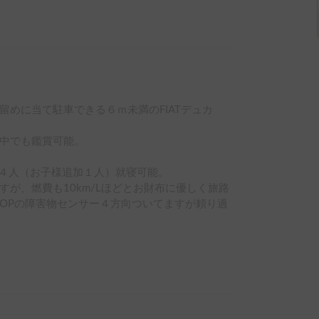
めに当て駐車できる６ｍ未満のFIATデュカ
中でも鑑賞可能。

４人（お子様追加１人）就寝可能。

が、燃費も10km/Lほどとお財布に優しく旅路
OPの障害物センサー４方向ついてますが頼り過
ます　

は滅多に点かないランプなどを我慢すれば　ロン
とても強く安心です

つけが宜しければ応相談です
