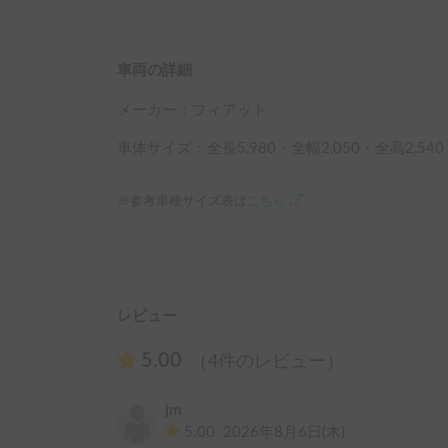
車両の詳細
メーカー：
フィアット
車体サイズ：全長
5,980
・全幅
2,050
・全高
2,540
※参考車種サイズ表は
こちら
レビュー
5.00
（4件のレビュー）
jm
5.00
2026年8月6日(木)