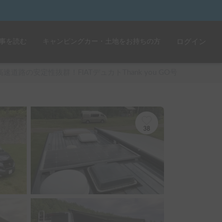
事を読む
キャンピングカー・土地をお持ちの方
ログイン
高速道路の安定性抜群！FIATデュカトThank you GO号
38