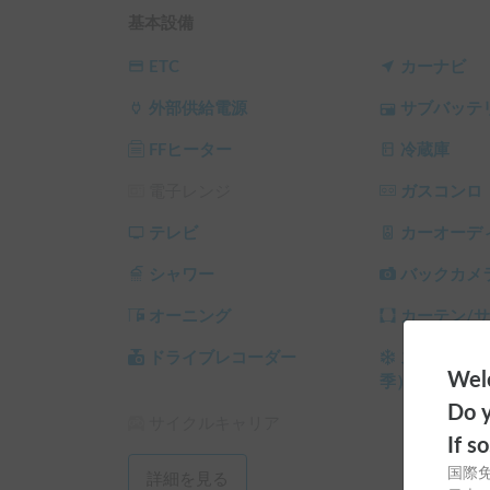
基本的にご家族様　カップル様のご利用でお願い
基本設備
【注意点】

ETC
カーナビ
●高さが2.7ｍあり　高さ制限があります　

外部供給電源
サブバッテ
●ATですがマニュアルベースのためクリープ現象
●急な坂道の下りのブレーキに十分ご注意ください
FFヒーター
冷蔵庫
【貸出可能条件】

電子レンジ
ガスコンロ
●年齢３０歳以上６５歳以下　運転経験１０年～
●旅程のご提出を頂ける方

テレビ
カーオーデ
●国籍は日本人の方に限ります

シャワー
バックカメ
●カーステイの保険条件で事故　故障時のレッカ
険適用外になりますので　その場合の自己負担を
オーニング
カーテン/
その他チャットにてお話してマナー　常識等ご理
ドライブレコーダー
スタッドレ
ただいております。

Welc
季）
Do y
サイクルキャリア
☆自損事故に関して

If s
カーステイ保険の適応外（単独事故）につきまし
国際
詳細を見る