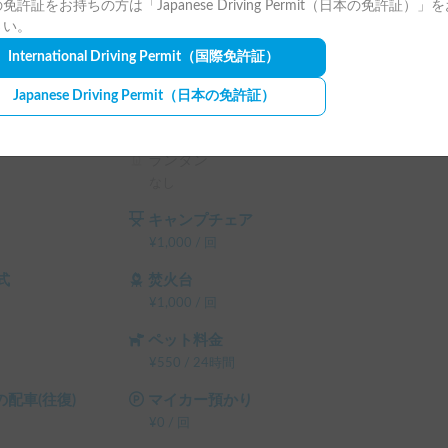
免許証をお持ちの方は「Japanese Driving Permit（日本の免許証）」
してくださいますようお願いいたします。

さい。
用が発生いたします　十分熟慮していただきます
International Driving Permit
（国際免許証）
　コーチ部分の破損　その他につきまして基本的
Japanese Driving Permit
（日本の免許証）
補器類）の経年劣化の度合いなどを考慮し最大ホ
ランタン
なし
キャンプチェア
¥
1,000
/
回
式
焚火台
¥
1,000
/
回
ペット料金
¥
550
/
24時間
配車(往復)
マイカー預かり
¥
0
/
回