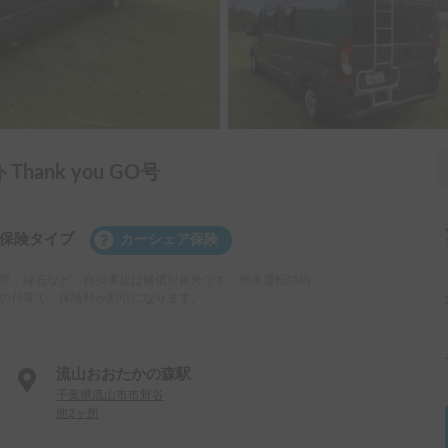
ank you GO号
保険タイプ
カーシェア保険
壁・縁石など、自損事故は補償対象外です。他車運転特約
の付帯で、保険料が割引になります。
流山おおたかの森駅
千葉県流山市市野谷
他2ヶ所