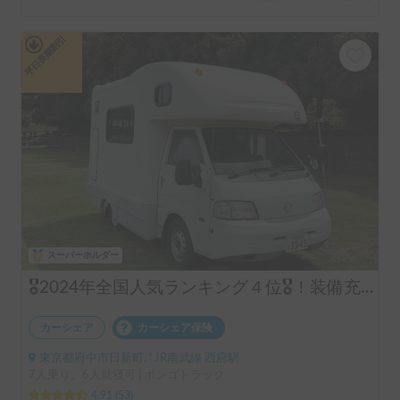
＋保険料・システム利用料
平日長期割引
スーパーホルダー
🎖️2024年全国人気ランキング４位🎖️！装備充実！コインパーキング駐車可！6名就寝
カーシェア
カーシェア保険
東京都府中市日新町, ' JR南武線 西府駅
7人乗り、6人就寝可 | ボンゴトラック