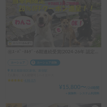
スーパーホルダー
㊗️ｽｰﾊﾟｰﾎﾙﾀﾞｰ6期連続受賞(2024-26年 認定実績)👑 長期のご利用実績多数♨️🐕♨️わんちゃん🆗🙆✨FFヒーターで夜はぽかぽか☕️直前予約も可能(要相談下さい)⏰全面網戸で犬も人も快適👍ファミリーも喜んで頂けます😃〈ポータブルクーラー・大容量ポータブルバッテリー・電子レンジ・天井換気ファン・冷蔵庫・サブバッテリー2機・外部電源〉 断熱車体&アクリル二重＋網戸とシェード付の断熱窓！花火大会＆野外音楽フェスにも！ロードバイク2台楽々積んで車中泊OK❣️トランポ的な使い方も出来ます！ ハイエース サーフィン 憧れのキャンピングカーで！ 白馬 野沢温泉 蔵王 八方尾根 妙高 スキー スノボ
カーシェア
カーシェア保険
東京都新宿区新宿, ' 新宿駅
7人乗り、6人就寝可 | ハイエース
4.98
(
57
)
¥
15,800
〜
/
24時間
＋保険料・システム利用料