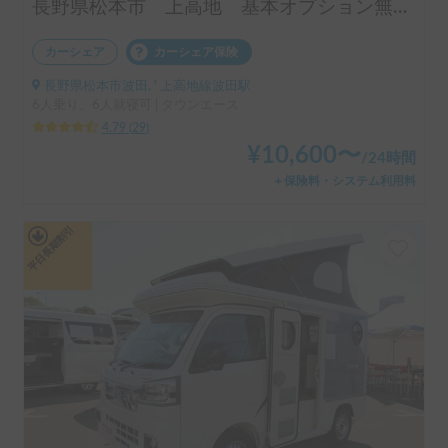
長野県松本市 上高地 基本オプション無料 24h受け渡しOK
カーシェア
カーシェア保険
長野県松本市波田, ' 上高地線波田駅
6人乗り、6人就寝可 | タウンエース
4.79
(
29
)
¥
10,600
〜
/
24時間
＋保険料・システム利用料
平日長期割引