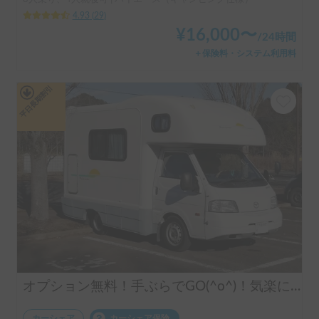
8人乗り、4人就寝可 | ハイエース（キャンピング仕様）
4.93
(
29
)
¥
16,000
〜
/
24時間
＋保険料・システム利用料
平日長期割引
オプション無料！手ぶらでGO(^o^)！気楽に運転できるキャンピングカー!