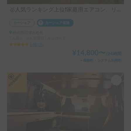
🥇人気ランキング上位❗️家庭用エアコン、リチウムバッテリー、キッチン設備有り！事前見学ok!フル装備のキャンピングカー‼️
カーシェア
カーシェア保険
静岡県沼津市松長
7人乗り、6人就寝可 | カムロード
5.00
(
35
)
¥
14,800
〜
/
24時間
＋保険料・システム利用料
平日長期割引