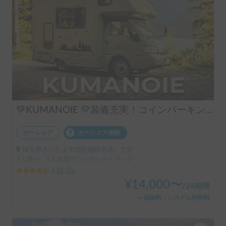
💚KUMANOIE 💚装備充実！コインパーキングOK。小回りも利く！初めてのキャンピングカー旅に❗
カーシェア
カーシェア保険
埼玉県さいたま市西区植田谷本, ' 大宮
7人乗り、5人就寝可 | バネットトラック
4.92
(
25
)
¥
14,000
〜
/
24時間
＋保険料・システム利用料