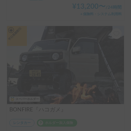
4.91
(
53
)
¥
13,200
〜
/
24時間
＋保険料・システム利用料
平日長期割引
スーパーホルダー
BONFIRE『ハコガメ』
レンタカー
ホルダー加入保険