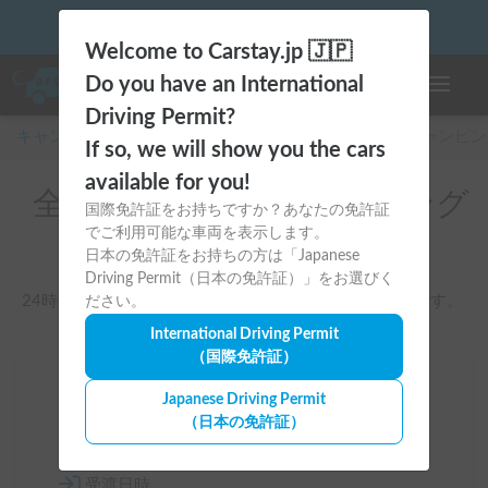
☀️「大曲の花火」をキャンピングカーで最高の思い出にしません
か？
Welcome to Carstay.jp 🇯🇵
Do you have an International
ナビゲー
Driving Permit?
If so, we will show you the cars
キャンピングカー・車中泊スポット予約はCarstay
/
キャンピン
available for you!
国際免許証をお持ちですか？あなたの免許証
全国のレンタルキャンピング
でご利用可能な車両を表示します。
カー（お手ごろ価格）
日本の免許証をお持ちの方は「Japanese
Driving Permit（日本の免許証）」をお選びく
ださい。
24時間¥16,000以下で予約できるお手ごろ価格の車両です。
International Driving Permit
（国際免許証）
Japanese Driving Permit
場所
（日本の免許証）
全国