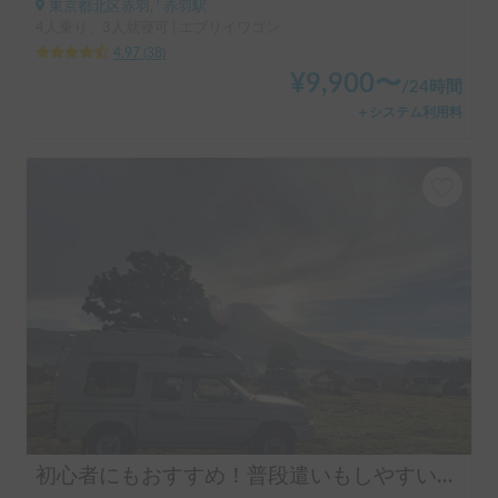
東京都北区赤羽, ' 赤羽駅
4人乗り、3人就寝可 | エブリイワゴン
4.97
(
38
)
¥
9,900
〜
/
24時間
＋システム利用料
初心者にもおすすめ！普段遣いもしやすいピックアップトラックキャンピングカー！