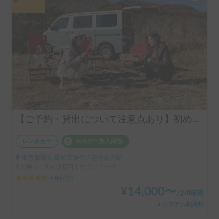
平日長期割引
【ご予約・貸出について注意点あり】初めての車中泊はシンク付きアルトピアーノで決まり！！当店のキャンピングレンタカーは【ペット同乗可能！５人乗り！大人２名就寝可能。 安心のトヨタ正規ディーラーレンタル！！】シンク付きアルトピアーノ愛犬との車中泊旅にピッタリ🐶ペット/初心者大歓迎🔰/音楽フェス等などなどご利用ください。コンパクトで運転しやすいキャンピングカー🚙
レンタカー
ホルダー加入保険
東京都東久留米市弥生, ' 花小金井駅
5人乗り、2人就寝可 | タウンエース
4.84
(
32
)
¥
14,000
〜
/
24時間
＋システム利用料