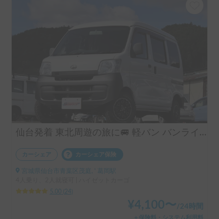
仙台発着 東北周遊の旅に🚐 軽バン バンライフ バンキャンプ 体験車中泊「ESCAPADE号」
カーシェア
カーシェア保険
宮城県仙台市青葉区茂庭, ' 葛岡駅
4人乗り、2人就寝可 | ハイゼットカーゴ
5.00
(
24
)
¥
4,100
〜
/
24時間