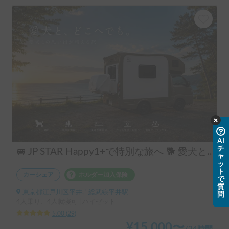
AI
チ
ャ
🚐 JP STAR Happy1+で特別な旅へ 🐕 愛犬と一緒に、夫婦旅・ソロキャン・音楽フェスを楽しもう♪
ッ
ト
で
カーシェア
ホルダー加入保険
質
問
東京都江戸川区平井, ' 総武線平井駅
4人乗り、4人就寝可 | ハイゼット
5.00
(
29
)