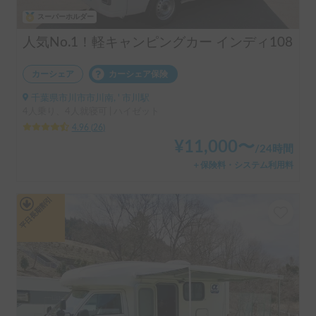
スーパーホルダー
人気No.1！軽キャンピングカー インディ108
カーシェア
カーシェア保険
千葉県市川市市川南, ' 市川駅
4人乗り、4人就寝可 | ハイゼット
4.96
(
26
)
¥
11,000
〜
/
24時間
＋保険料・システム利用料
平日長期割引