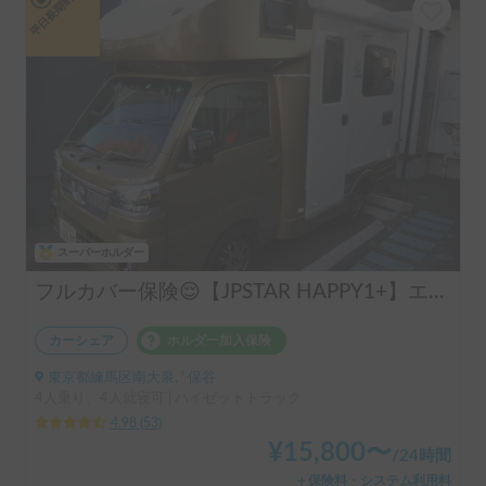
平日長期割引
スーパーホルダー
フルカバー保険😌【JPSTAR HAPPY1+】エアコン完備！ペット歓迎🐾配車先多数🐾《西東京キャンピングカーレンタル》
カーシェア
ホルダー加入保険
東京都練馬区南大泉, ' 保谷
4人乗り、4人就寝可 | ハイゼットトラック
4.98
(
53
)
¥
15,800
〜
/
24時間