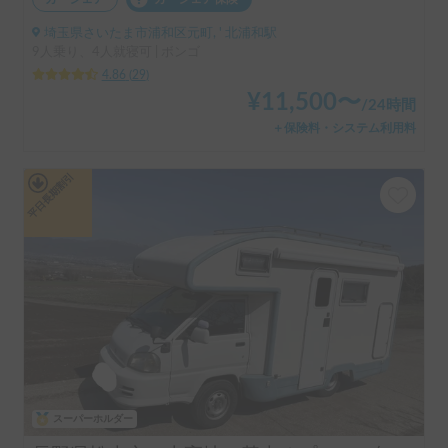
カーシェア
カーシェア保険
埼玉県さいたま市浦和区元町, ' 北浦和駅
9人乗り、4人就寝可 | ボンゴ
4.86
(
29
)
¥
11,500
〜
/
24時間
＋保険料・システム利用料
平日長期割引
スーパーホルダー