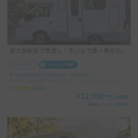
新大阪駅前で受渡し！手ぶらで楽々車中泊体験！
カーシェア
カーシェア保険
大阪府大阪市東淀川区西淡路, ' JR新大阪駅
7人乗り、5人就寝可 | AtoZ アミティ（マツダボンゴトラック）
5.00
(
25
)
¥
12,300
〜
/
24時間
＋保険料・システム利用料