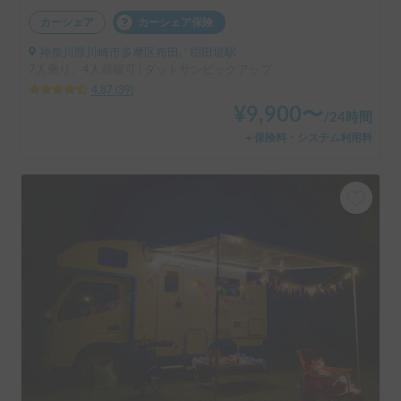
カーシェア
カーシェア保険
神奈川県川崎市多摩区布田, ' 稲田堤駅
7人乗り、4人就寝可 | ダットサンピックアップ
4.87
(
39
)
¥
9,900
〜
/
24時間
＋保険料・システム利用料