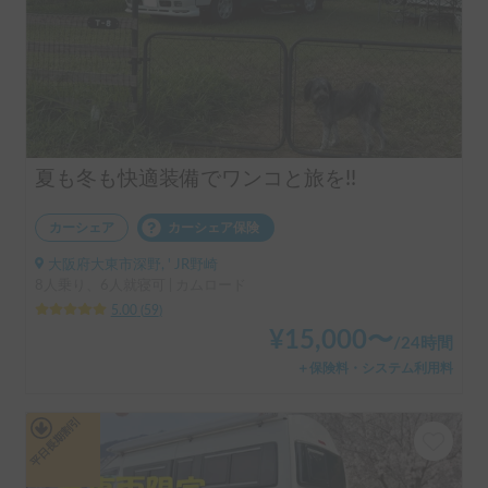
夏も冬も快適装備でワンコと旅を!!
カーシェア
カーシェア保険
大阪府大東市深野, ' JR野崎
8人乗り、6人就寝可 | カムロード
5.00
(
59
)
¥
15,000
〜
/
24時間
＋保険料・システム利用料
平日長期割引