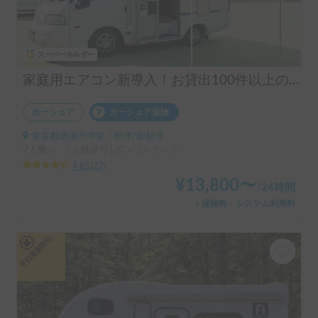
スーパーホルダー
家庭用エアコン新導入！お貸出100件以上の実績！揺れや横風に強くミニバン感覚で運転！ペット大歓迎＆充実設備♪安心安全なダブルタイヤを装備したアルファSSSで快適な旅を！
カーシェア
カーシェア保険
東京都清瀬市中里, ' 秋津/新秋津
7人乗り、5人就寝可 | ボンゴトラック
4.85
(
27
)
¥
13,800
〜
/
24時間
＋保険料・システム利用料
平日長期割引