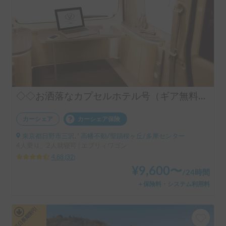
◇◇お洒落なカプセルホテル号（ギア無料手ぶらOK）◇◇
カーシェア
カーシェア保険
東京都日野市三沢, ' 高幡不動/聖蹟桜ヶ丘/多摩センター
4人乗り、2人就寝可 | エブリィワゴン
4.88
(
32
)
¥
9,600
〜
/
24時間
＋保険料・システム利用料