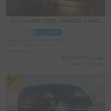
【おしゃれ内装で気軽にVANLIFE】U-BASE ONE | 運転しやすいハイエース！ポータブルエアコンで夏も冬も快適旅へ
カーシェア
カーシェア保険
神奈川県横浜市旭区鶴ケ峰, ' 鶴ヶ峰
6人乗り、4人就寝可 | ハイエース
5.00
(
33
)
¥
15,600
〜
/
24時間
＋保険料・システム利用料
平日長期割引