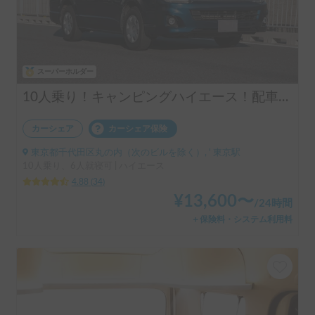
スーパーホルダー
10人乗り！キャンピングハイエース！配車無料！割引アリ！！
カーシェア
カーシェア保険
東京都千代田区丸の内（次のビルを除く）, ' 東京駅
10人乗り、6人就寝可 | ハイエース
4.88
(
34
)
¥
13,600
〜
/
24時間
＋保険料・システム利用料