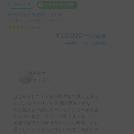
カーシェア
ホルダー加入保険
千葉県松戸市樋野口, ' 松戸駅
7人乗り、5人就寝可 | キャラバン
5.00
(
1
)
¥
13,000
〜
/
24時間
＋保険料・システム利用料
ホルダー
ひそり
さん
はじめまして！千葉県松戸市で愛犬と暮ら
しているひそりです🐶 我が家も小さな子
供と愛犬と一緒にキャンピングカー旅を楽
しんでいます✨ ゲストの皆さまにも「ご
家族や愛犬とのかけがえのない時間」をお
過ごしいただけたら嬉しいです。初めての