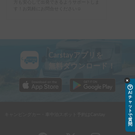
方も安心して出発できるようサポートしま
す！お気軽にお問合せください☺
Carstayアプリを
無料ダウンロード！
AI
チ
ャ
ッ
ト
キャンピングカー・車中泊スポット予約はCarstay
で
質
問