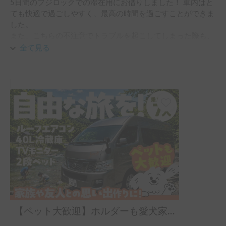
5日間のフジロックでの滞在用にお借りしました！ 車内はと
ても快適で過ごしやすく、最高の時間を過ごすことができま
した。

また、こちらの不注意でトラブルを起こしてしまった際も、
オーナー様が終始とても親切・丁寧にご対応くださり、本当
全て見る
に救われました。トラブル発生時から最後の精算に至るま
で、常に温かく誠実な対応をしていただき、心から感謝して
おります。

信頼できる本当に素晴らしいオーナー様です。また機会があ
りましたら、ぜひ利用させていただきたいです。ありがとう
ございました！
【ペット大歓迎】ホルダーも愛犬家🐶！！エアコン、冷蔵庫有のバンコンキャンピングカー。ファミリー、愛犬との旅行におすすめ。