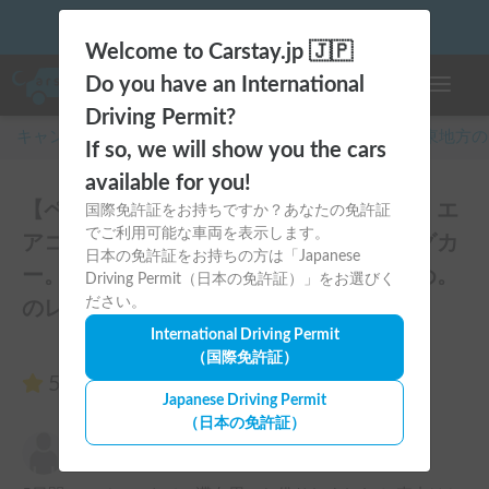
Welcome to Carstay.jp 🇯🇵
Do you have an International
ナビゲー
Driving Permit?
キャンピングカー・車中泊スポット予約はCarstay
/
関東
地方の
If so, we will show you the cars
available for you!
【ペット大歓迎】ホルダーも愛犬家🐶！！エ
国際免許証をお持ちですか？あなたの免許証
でご利用可能な車両を表示します。
アコン、冷蔵庫有のバンコンキャンピングカ
日本の免許証をお持ちの方は「Japanese
ー。ファミリー、愛犬との旅行におすすめ。
Driving Permit（日本の免許証）」をお選びく
ださい。
のレビュー1件
International Driving Permit
（国際免許証）
5.00
（1件のレビュー）
Japanese Driving Permit
（日本の免許証）
ひさのり
5.00
2026年7月29日(水)