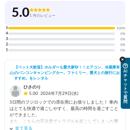
5.0
1 件のレビュー
5
100
%
4
0
%
3
0
%
2
0
%
1
0
%
【ペット大歓迎】ホルダーも愛犬家🐶！！エアコン、冷蔵庫有
AI
のバンコンキャンピングカー。ファミリー、愛犬との旅行にお
チ
すすめ。をレンタル
ャ
ッ
ひさのり
ト
で
5.00
2026年7月29日(水)
質
問
5日間のフジロックでの滞在用にお借りしました！ 車内
はとても快適で過ごしやすく、最高の時間を過ごすこと
ができました。

また、こちらの不注意でトラブルを起こしてしまった際
も、オーナー様が終始とても親切・丁寧にご対応くださ
全て見る