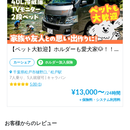
【ペット大歓迎】ホルダーも愛犬家🐶！！エアコン、冷蔵庫有のバンコンキャンピングカー。ファミリー、愛犬との旅行におすすめ。
カーシェア
ホルダー加入保険
千葉県松戸市樋野口, ' 松戸駅
7人乗り、5人就寝可 | キャラバン
5.00
(
1
)
¥
13,000
〜
/
24時間
＋保険料・システム利用料
お客様からのレビュー