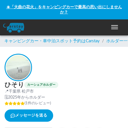
☀️「大曲の花火」をキャンピングカーで最高の思い出にしません
か？
ナビゲー
キャンピングカー・車中泊スポット予約はCarstay
/
ホルダー一
ひそり
カーシェアホルダー
📍
千葉県 松戸市
🗓
2025年からホルダー
(
1
件のレビュー
)
メッセージを送る