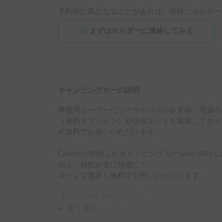
予約前に気になることがあれば、気軽にホルダー
まずはホルダーに連絡してみる
キャンピングカーの説明
車載用クーラーにソーラーパネルを装備、電源の
（有料オプション）や防虫ネットも装備しており
式無料でお使いいただけます。

Carstayが開発したキャンピングカーSAny.V
加え、移動が更に快適に！

キャンプ道具も無料でお使いいただけます。

【SAny.VAN #002の魅力】

・ハイエースベースの車両でナローサイズと比較
全て見る
も安心です。
