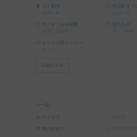
└ 平日 96時間以上の予約 ： 平日 利用料金 + システ
ゴミ処理
周辺駅までの
└ 平日 120時間以上の予約 ： 平日 利用料金 + シス
¥
500
/
袋
¥
500
/
回
（土日祝・カーシェアのハイシーズン日は対象外
ポータブル冷蔵庫
電気毛布
¥
500
/
24時間
¥
0
/
24時間
キャンプ用クッカー
¥
0
/
回
詳細を見る
ルール
ペット可
喫煙可
車内飲食可
自転車荷積