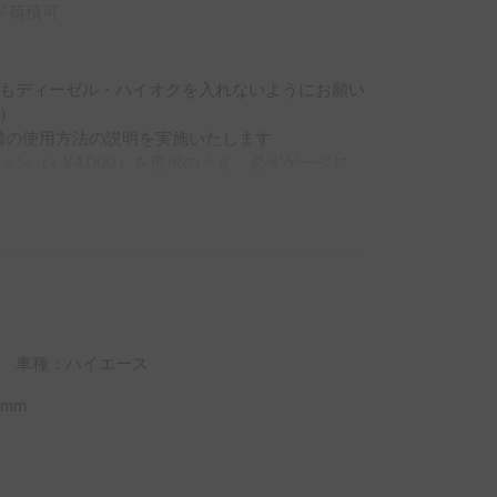
ド荷積可
もディーゼル・ハイオクを入れないようにお願い


備の使用方法の説明を実施いたします

（+ ¥4,000）を選択のうえ、必ずゲージに
レンタルをお願いいたします

車種：ハイエース
mm