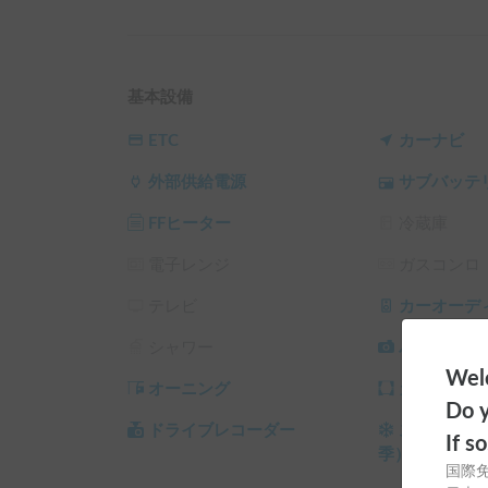
・木の温もりを感じる家具やナチュラルな内装で
・静音施工によって、エンジン音やロードノイズ
カー、車内WiFiによって快適で楽しい移動が可能
・キャンプ道具一式を標準（無料）で装備してお
基本設備
＜車の装備＞

ETC
カーナビ
・FFヒーター

外部供給電源
サブバッテ
・車載用クーラー

・ダブルサイズのベッド

FFヒーター
冷蔵庫
・ポータブルバッテリー

・コンセント

電子レンジ
ガスコンロ
・防虫ネット

・WiFi（運転中のみ）※有料オプション

テレビ
カーオーデ
・ポータブル冷蔵庫　※ 有料オプション

シャワー
バックカメ
Welc
＜キャンプ道具＞

オーニング
カーテン/
・シュラフ（2セット）

Do y
・キャンプチェア（2台）

ドライブレコーダー
スタッドレ
If s
・キャンプテーブル

季）
国際
・ランタン
