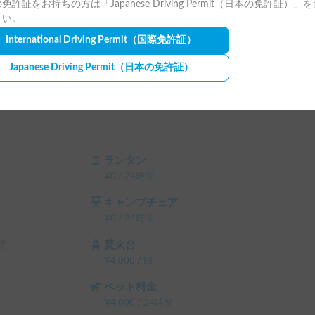
免許証をお持ちの方は「Japanese Driving Permit（日本の免許証）」
さい。
International Driving Permit
（国際免許証）
Japanese Driving Permit
（日本の免許証）
ださい！！

る場合があります。メッセージにてお問い合わせ
ランタン
¥
0
/
24時間
キャンプチェア
¥
0
/
24時間
すが、希望がありましたら前向きに検討しますの
式
焚火台
¥
4,000
/
回
エスト画面で予約前に割引率を確認できます。

テム利用料 の 5% OFF

ペット料金
ム利用料 の 10% OFF

¥
4,000
/
24時間