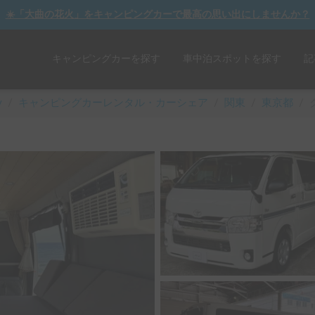
☀️「大曲の花火」をキャンピングカーで最高の思い出にしませんか？
キャンピングカーを探す
車中泊スポットを探す
記
y
/
キャンピングカーレンタル・カーシェア
/
関東
/
東京都
/