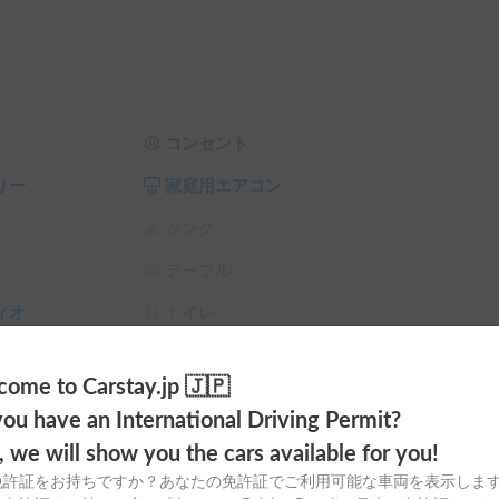
す。

が抑えられ、アップグレードされたナビやスピー
です。

り、手ぶらでキャンプを満喫できます。

コンセント
リー
家庭用エアコン
シンク
テーブル
ィオ
トイレ
ラ
シーリングファン
ome to Carstay.jp 🇯🇵
サンシェード
チャイルドシート
ou have an International Driving Permit?
スタイヤ（冬
カーエアコン
o, we will show you the cars available for you!
免許証をお持ちですか？あなたの免許証でご利用可能な車両を表示しま