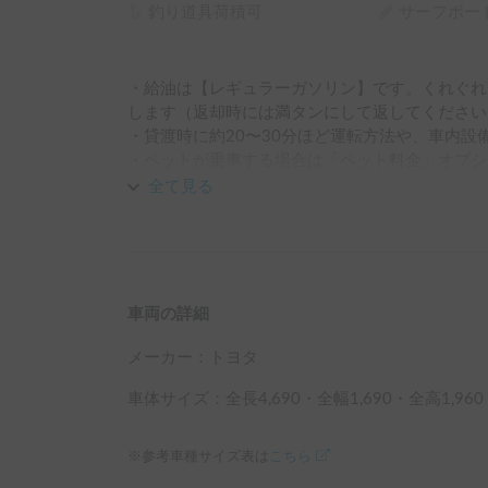
釣り道具荷積可
サーフボー
・給油は【レギュラーガソリン】です。くれぐれ
します（返却時には満タンにして返してください）
・貸渡時に約20〜30分ほど運転方法や、車内設
・ペットが乗車する場合は「ペット料金」オプション
入れていただくようお願いします

全て見る
・事前に以下の運転マニュアルをご一読のうえ、
https://carstay.jp/ja/safety/
車両の詳細
メーカー：
トヨタ
車体サイズ：全長
4,690
・全幅
1,690
・全高
1,960
※参考車種サイズ表は
こちら