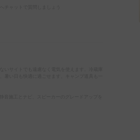
へチャットで質問しましょう
ないサイトでも遠慮なく電気を使えます。冷蔵庫
、暑い日も快適に過ごせます。キャンプ道具も一
AN に静音施工とナビ、スピーカーのグレードアップを
的コンパクトサイズですので、運転が苦手な方で