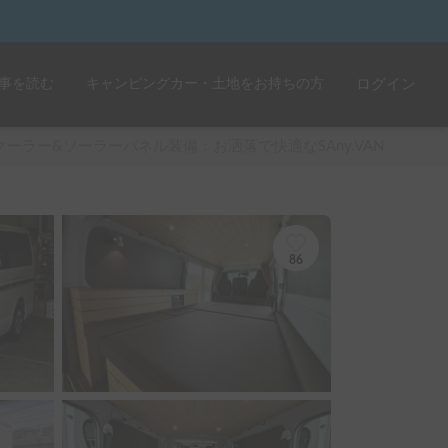
事を読む
キャンピングカー・土地をお持ちの方
ログイン
クーラー&ソーラーパネル装備：お洒落で快適なSAny.VAN
86