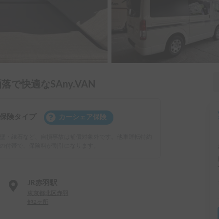
で快適なSAny.VAN
保険タイプ
カーシェア保険
壁・縁石など、自損事故は補償対象外です。他車運転特約
の付帯で、保険料が割引になります。
JR赤羽駅
東京都北区赤羽
他2ヶ所