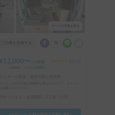
すべての写真を見る
この車を共有する
¥
12,000
〜
5.00
(
9
)
/
24時間
＋保険料・システム利用料
ホルダーが受渡・返却可能な時間帯：
日によって対応可能な時間帯が異なりますので、チャット
で調整させてください。
予約リクエスト送信期限：
2 日前
11:00
ログインして料金確認＆予約に進む