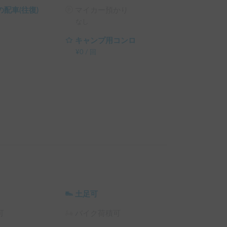
ム利用料 の 15% OFF

配車(往復)
マイカー預かり
テム利用料 の 20% OFF

なし
）
キャンプ用コンロ
¥
0
/
回
土足可
可
バイク荷積可