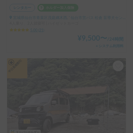
レンタカー
ホルダー加入保険
宮城県仙台市青葉区茂庭綱木西, ' 仙台市営バス 松倉 盲導犬センター停留所
4人乗り、2人就寝可 | ハイゼットカーゴ
5.00
(
21
)
¥
9,500
〜
/
24時間
＋システム利用料
平日長期割引
スーパーホルダー