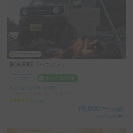
スーパーホルダー
BONFIRE『ハコガメ』
レンタカー
ホルダー加入保険
東京都北区赤羽, ' 赤羽駅
4人乗り、3人就寝可 | エブリイワゴン
4.97
(
38
)
¥
9,900
〜
/
24時間
＋システム利用料