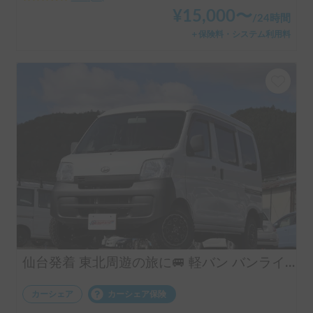
¥
15,000
〜
/
24時間
＋保険料・システム利用料
仙台発着 東北周遊の旅に🚐 軽バン バンライフ バンキャンプ 体験車中泊「ESCAPADE号」
カーシェア
カーシェア保険