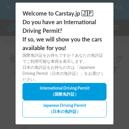
☀️「大曲の花火」をキャンピングカーで最高の思い出にしません
か？
Welcome to Carstay.jp 🇯🇵
Do you have an International
ナビゲー
Driving Permit?
If so, we will show you the cars
キャンピングカー・車中泊スポット予約はCarstay
/
キャンピン
available for you!
国際免許証をお持ちですか？あなたの免許証
全国のレンタルキャンピング
でご利用可能な車両を表示します。
カー（ソロキャンにおすす
日本の免許証をお持ちの方は「Japanese
Driving Permit（日本の免許証）」をお選びく
め）
ださい。
International Driving Permit
（国際免許証）
Japanese Driving Permit
（日本の免許証）
場所
全国