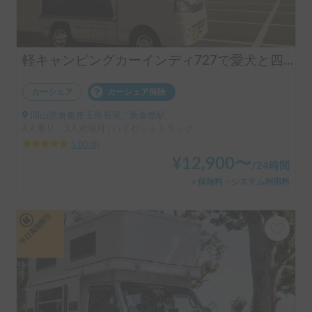
軽キャンピングカーインディ727で愛犬と四国、山陰に アクセス抜群！
カーシェア
カーシェア保険
岡山県倉敷市玉島長尾, ' 新倉敷駅
4人乗り、3人就寝可 | ハイゼットトラック
5.00
(
8
)
¥
12,900
〜
/
24時間
＋保険料・システム利用料
平日長期割引