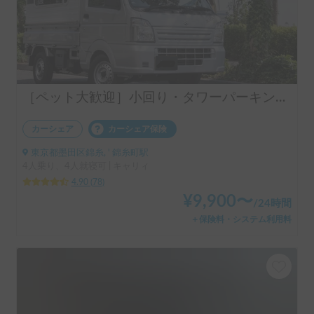
［ペット大歓迎］小回り・タワーパーキングも利用可能な気楽なキャンピングカーミニポップビー（スズキ・キャリィ）
カーシェア
カーシェア保険
東京都墨田区錦糸, ' 錦糸町駅
4人乗り、4人就寝可 | キャリィ
4.90
(
78
)
¥
9,900
〜
/
24時間
＋保険料・システム利用料