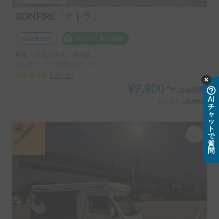
BONFIRE『テトラ』
レンタカー
ホルダー加入保険
東京都北区赤羽, ' 赤羽駅
2人乗り、2人就寝可 | エブリイ
5.00
(
19
)
¥
9,900
〜
/
24時間
AI
＋システム利用料
チ
ャ
ッ
平日長期割引
ト
で
質
問