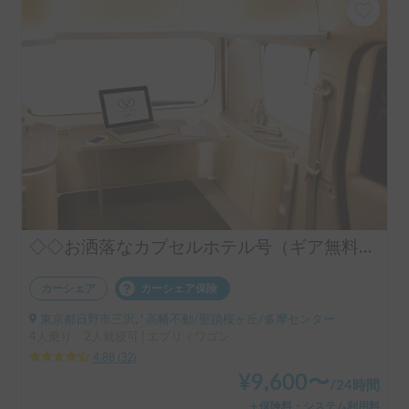
◇◇お洒落なカプセルホテル号（ギア無料手ぶらOK）◇◇
カーシェア
カーシェア保険
東京都日野市三沢, ' 高幡不動/聖蹟桜ヶ丘/多摩センター
4人乗り、2人就寝可 | エブリィワゴン
4.88
(
32
)
¥
9,600
〜
/
24時間
＋保険料・システム利用料