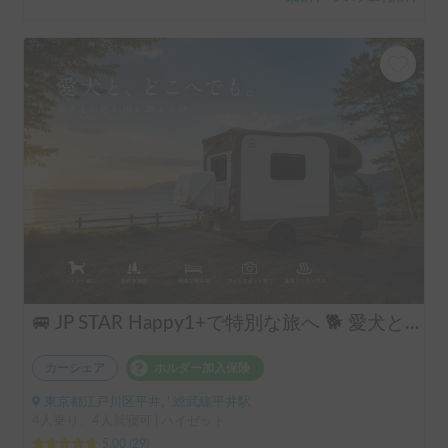
🚐 JP STAR Happy1+で特別な旅へ 🐕 愛犬と一緒に、夫婦旅・ソロキャン・音楽フェスを楽しもう♪
カーシェア
ホルダー加入保険
東京都江戸川区平井, ' 総武線平井駅
4人乗り、4人就寝可 | ハイゼット
5.00
(
29
)