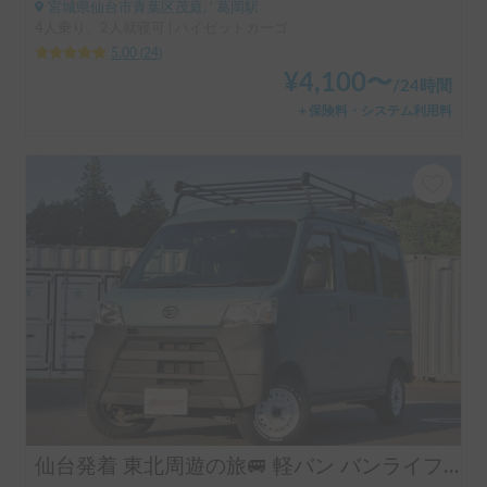
宮城県仙台市青葉区茂庭, ' 葛岡駅
4人乗り、2人就寝可 | ハイゼットカーゴ
5.00
(
24
)
¥
4,100
〜
/
24時間
＋保険料・システム利用料
仙台発着 東北周遊の旅🚐 軽バン バンライフ体験 保険料コミ 軽バン バンライフ バンキャンプ 体験車中泊「ESCAPADE号 3」