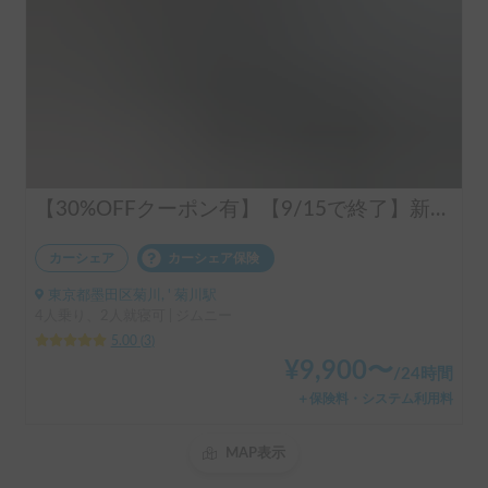
【30%OFFクーポン有】【9/15で終了】新型ジムニーJB64！3インチリフト【MT（マニュアル）仕様】
カーシェア
カーシェア保険
東京都墨田区菊川, ' 菊川駅
4人乗り、2人就寝可 | ジムニー
5.00
(
3
)
¥
9,900
〜
/
24時間
＋保険料・システム利用料
MAP表示