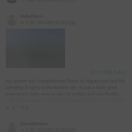
5.00
2025年8月30日(土)
HollyDixon
5.00
2025年8月22日(金)
全ての写真を表示
My partner and I travelled from Tokyo to Nagano pref and Fuji 
spending 3 nights in the Bonfire van - it was a really great 
experience! Junko was so easy to contact and very flexible 
with pick up/drop off. We had actually hired her other vehicle 
originally but unfortunately it was not drivable for our 
全て見る
booking period. Junko arranged the Bonfire for us as an easy 
alternative, we didn’t have to do anything she took care of it! 
DavidDemper
Very friendly and great service! 
5.00
2025年7月28日(月)