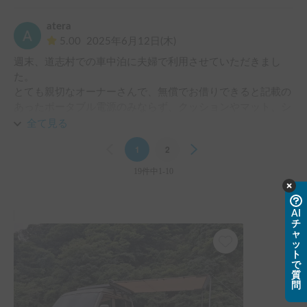
atera
5.00
2025年6月12日(木)
週末、道志村での車中泊に夫婦で利用させていただきまし
た。

とても親切なオーナーさんで、無償でお借りできると記載の
あったポータブル電源のみならず、クッションやマット、シ
ート、電気毛布や電気ポットまでも用意されており、ありが
全て見る
たく使わせていただきました。カッセットコンロを持ってい
Previous
1
2
Next
くのを忘れてしまったため、電気ポットが大活躍でした。ま
た、電源付きサイトに宿泊しましたので、外部電源が車中で
19件中1-10
使えたのも、大変便利でした。

車も綺麗で走りも問題なく、ベースがEVERYとは一見分から
ないカスタムがされており、道端の売店で買い物をしている
AI
チ
ときに、声をかけられて、この車かっこいいですねと、大変
ャ
褒められました。自分の車ではないのですが、嬉しくなりま
ッ
ト
した。

で
思いがけず雨が降る時間帯もありましたが、付属のサイドオ
質
問
ーニングのおかげで、快適に過ごせました。

また機会がありましたら、是非利用させていただきたいと思