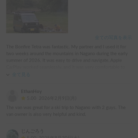
全ての写真を表示
The Bonfire Tetra was fantastic. My partner and I used it for 
two weeks around the mountains in Nagano during the early 
summer of 2026. It was easy to drive and navigate, Apple 
CarPlay worked seamlessly, and it was very comfortable to 
sleep in and camp with. Junko san was kind, easy, and quick to 
全て見る
communicate with, I would definitely booking this camper. 
EthanHoy
5.00
2026年2月9日(月)
The van was great for a ski trip to Nagano with 2 guys. The 
van owner is also very helpful and kind. 
じんごろう