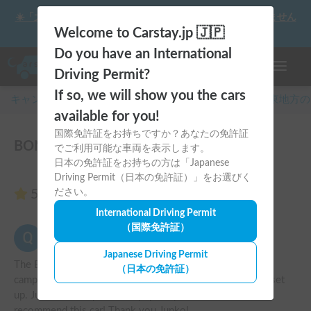
☀️「大曲の花火」をキャンピングカーで最高の思い出にしません
か？
Welcome to Carstay.jp 🇯🇵
Do you have an International
ナビゲー
Driving Permit?
If so, we will show you the cars
キャンピングカー・車中泊スポット予約はCarstay
/
関東
地方の
available for you!
国際免許証をお持ちですか？あなたの免許証
BONFIRE『テトラ』のレビュー19件
でご利用可能な車両を表示します。
日本の免許証をお持ちの方は「Japanese
Driving Permit（日本の免許証）」をお選びく
5.00
ださい。
（19件のレビュー）
International Driving Permit
（国際免許証）
QuintenKlunder
5.00
2026年8月5日(水)
Japanese Driving Permit
The Bonfire car is a really nice car that we rented for our 
（日本の免許証）
camping trip in Izu. We enjoyed the size and convenient set 
up. Junko san responds very quickly and nice. We would 
recommend this car! Thank you Junko! 