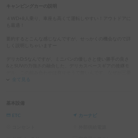
キャンピングカーの説明
４WD+8人乗り、車座も高くて運転しやすい！アウトドアに
も最適！

要約するとこんな感じなんですが、せっかくの機会なので詳
しく説明しちゃいますー

デリカD:5なんですが、ミニバンの優しさと使い勝手の良さ
&とSUVの力強さの融合した、デリカスペースギアの後継モ
デル。この組み合わせは有りそうで無いんです。なぜが三菱
の独壇場。オーナーとして思うことはなんで他のメーカーは
全て見る
作らないのかな？と普通に疑問です。知ってる方は教えてく
ださいな。

基本設備
まずはクルマの基本のエンジンは、2.4L 直列4気筒DOHC16
バルブエンジンを搭載。INVECS-III CVT（無段変速機）を組
ETC
カーナビ
み合わせむっちり2000kgオーバーのカラダをしっかり動か
します。しかも若干キャラには合って無いと思いますが6速
コンセント
外部供給電源
スポーツモード機能をパドルシフトで操作なんかも出来ちゃ