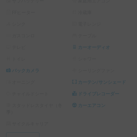
サブバッテリー
家庭用エアコン
います。電子制御4WDモデルが上級G。その中でも電動スラ
イドドアを備えた「G パワーパッケージ」なんですよ。コレ
FFヒーター
冷蔵庫
で堕落人間の完成です！

シンク
電子レンジ
車内のおはなしになりますともうそれは必要充分の広さはも
ガスコンロ
テーブル
ちろんの事、最大2＋3＋3の8名まで乗車できるので友達や
家族との大人数の移動にも持ってこいですよ。フルフラット
テレビ
カーオーディオ
にはなりませんが大人2名の仮眠くらいなら全然できちゃう
優れ者です。

トイレ
シャワー
バックカメラ
シーリングファン
「整備記録」

オーニング
カーテン/サンシェード
2026年4月　車検整備完了

2026年4月　アライメント整備完了
チャイルドシート
ドライブレコーダー
スタッドレスタイヤ（冬
カーエアコン
季）
サイクルキャリア