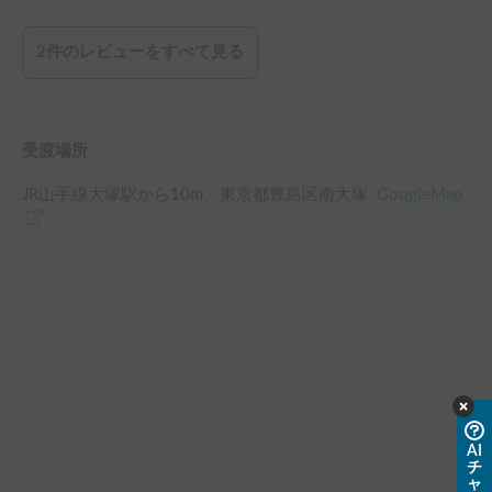
す。

ナビはじゃっかん旧式でしたが、普段からスマホのナビを使
2
件のレビューをすべて見る
っていたので、特に困ることもなく。

オーナーさんもいろいろお気遣いいただき、ありがとうござ
いました。たいへん楽しい旅になりました。
受渡場所
JR山手線大塚駅
から
10
m、
東京都豊島区南大塚
GoogleMap
AI
チ
ャ