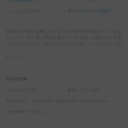
自転車荷積可
バイク荷積可
釣り道具荷積可
サーフボード荷積可
泥除けが前輪と後輪に付いてるので駐車場の輪止めにご注意
ください。特に重い荷物を載せている場合には輪止めに干渉
しやすくなります。輪止めに当たると壊れてしまうのでお願
いします。

全て見る
トリプルサンルーフ装備車になりますがセカンドシートの頭
上にある電動サンルーフはモーター不良の為使用できませ
車両の詳細
メーカー：
三菱
車種：デリカD5
車体サイズ：全長
4,780
・全幅
1,880
・全高
1,870
mm
※参考車種サイズ表は
こちら