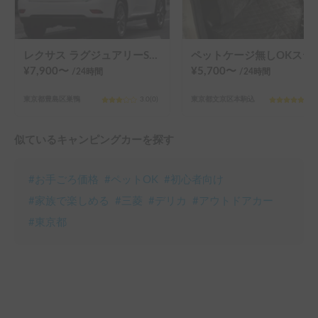
レクサス ラグジュアリーSUV：自然と贅沢の融合🚕
ペットケージ無しO
¥
7,900
〜
¥
5,700
〜
/24
時間
/24
時間
東京都豊島区巣鴨
3.0
(
0
)
東京都文京区本駒込
5.0
似ているキャンピングカーを探す
#
お手ごろ価格
#
ペットOK
#
初心者向け
#
家族で楽しめる
#
三菱
#
デリカ
#
アウトドアカー
#
東京都