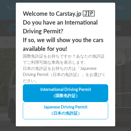
☀️「大曲の花火」をキャンピングカーで最高の思い出にしません
か？
Welcome to Carstay.jp 🇯🇵
Do you have an International
ナビゲー
Driving Permit?
If so, we will show you the cars
キャンピングカー・車中泊スポット予約はCarstay
/
キャンピン
available for you!
国際免許証をお持ちですか？あなたの免許証
でご利用可能な車両を表示します。
26
日本の免許証をお持ちの方は「Japanese
Driving Permit（日本の免許証）」をお選びく
ださい。
International Driving Permit
（国際免許証）
Japanese Driving Permit
（日本の免許証）