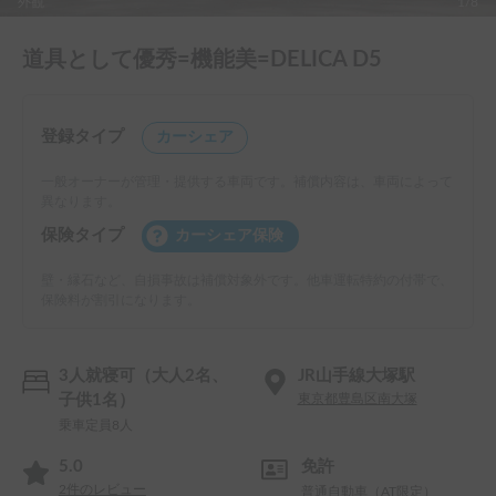
外観
1/8
道具として優秀=機能美=DELICA D5
登録タイプ
カーシェア
一般オーナーが管理・提供する車両です。補償内容は、車両によって
異なります。
保険タイプ
カーシェア保険
壁・縁石など、自損事故は補償対象外です。他車運転特約の付帯で、
保険料が割引になります。
3人就寝可（大人2名、
JR山手線大塚駅
子供1名）
東京都豊島区南大塚
乗車定員8人
5.0
免許
2
件のレビュー
普通自動車（AT限定）