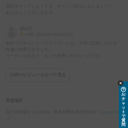
普段キャンプしなくても、キャンプ気分になりました！！

ありがとうございます😊
ぱんだ
4.00
2025年9月16日(火)
初めてのキャンピングカーでしたが、丁寧に説明いただき、
快適に利用できました。

カーテンがあると、もっと利用しやすかったです。
32
件のレビューをすべて見る
AI
チ
受渡場所
ャ
ッ
花小金井駅
から
2300
m、
東京都東久留米市弥生
GoogleMap
ト
で
質
問