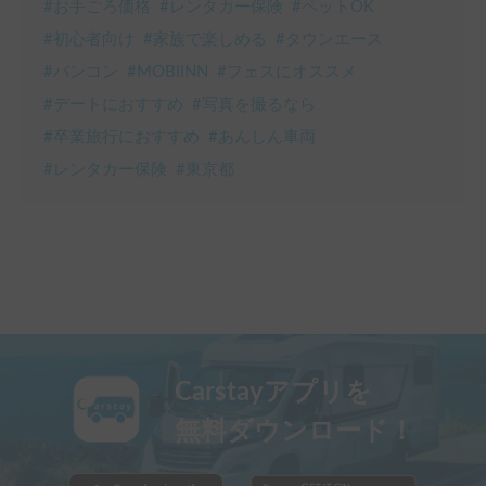
#
お手ごろ価格
#
レンタカー保険
#
ペットOK
#
初心者向け
#
家族で楽しめる
#
タウンエース
#
バンコン
#
MOBIINN
#
フェスにオススメ
#
デートにおすすめ
#
写真を撮るなら
#
卒業旅行におすすめ
#
あんしん車両
#
レンタカー保険
#
東京都
Carstayアプリを
無料ダウンロード！