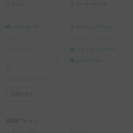
小回りもきき、運転しやすいサイズ。

テレビ
カーオーディオ
さらに、ペットも同乗可能！愛犬と一緒にどうぞ。

≪装備一覧≫

トイレ
シャワー
・外部給電機能付き（100Ah）　※車内電気製品エンジン作
動時使用可能。

バックカメラ
シーリングファン
・1500Ｗインバーター付きコンセント

オーニング
カーテン/サンシェード
・排気用電動4連ファン　

・シャワー付きシンク(8Ⅼタンク)

チャイルドシート
ドライブレコーダー
・REVOシート（ベッド+テーブル)

スタッドレスタイヤ（冬
カーエアコン
【貸渡・返却場所】

季）
トヨタモビリティ東京　オートギャラリー小平plus

(バス停・弥生台徒歩8分、ガスミュージアム入り口より徒歩
サイクルキャリア
6分)

〒203-0034東京都東久留米市弥生1-1-33

詳細を見る
【営業時間・定休日】

営業時間：10:00~18:00

追加オプション
定休日：火曜日

モバイルWiFi
シュラフ