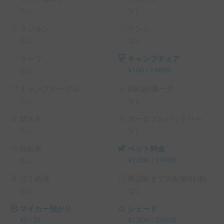
※別途システム手数料がかかります

なし
なし
※保険（免責あり）が付帯されますのでご安心ください

　免責金（対物：5万円、車両：5万円）+NOC(車両休業補
ランタン
テント
償、自走可能2万円、自走不可5万円)を頂戴します。

なし
なし
タープ
キャンプチェア
※こちらは長期割引対象車両です。予約リクエスト画面で予
なし
¥
500
/
24時間
約前に割引率を確認できます。

└ 72時間（3泊）以上の予約 ： 利用料金の10%OFF（契約
キャンプテーブル
BBQ設備一式
料・保険料・システム利用料は除く、以下同）

なし
なし
└ 120時間（5泊）以上の予約 ： 利用料金の15%OFF

└ 240時間（10泊）以上の予約 ： 利用料金の20%OFF

焚火台
ポータブルバッテリー
└ 360時間（15泊）以上の予約 ： 利用料金の30%OFF
なし
なし
自転車
ペット料金
なし
¥
1,000
/
24時間
ゴミ処理
周辺駅までの配車(往復)
なし
なし
マイカー預かり
シェード
¥
0
/
回
¥
1,000
/
24時間