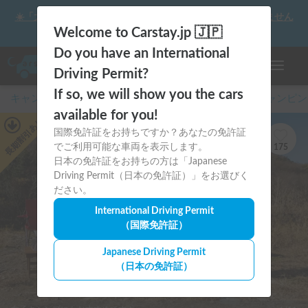
☀️「大曲の花火」をキャンピングカーで最高の思い出にしません
か？
Welcome to Carstay.jp 🇯🇵
Do you have an International
ナビゲー
Driving Permit?
If so, we will show you the cars
キャンピングカー・車中泊スポット予約はCarstay
/
キャンピン
available for you!
あり
国際免許証をお持ちですか？あなたの免許証
長期割引
でご利用可能な車両を表示します。
175
日本の免許証をお持ちの方は「Japanese
Driving Permit（日本の免許証）」をお選びく
ださい。
International Driving Permit
（国際免許証）
Japanese Driving Permit
（日本の免許証）