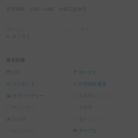
営業時間　10時～18時　火曜日定休日

車中泊はキャンピングレンタカーで決まり！！

全て見る
キャンピングレンタカーはメリットもりだくさん！

【道中が楽しい】好きなタイミングで休憩・自由に移動買い
出しも楽

基本設備
【サイフにやさしい】移動宿泊のコスパ良

【手ぶら楽々】大きな荷物は車内保管

ETC
カーナビ
【イベント参戦中もとにかく快適】食事も待ち時間も車内で
快適・遅くまで楽しんでも車にもどれば即プライベート確保
コンセント
外部供給電源
ゆっくり休息

サブバッテリー
家庭用エアコン
平日14,000円/日、保険料もコミコミで超お得

FFヒーター
冷蔵庫
【車両紹介】

シンク
電子レンジ
「キャンピングカーに乗ってみたいけど、大きい車両は不
ガスコンロ
テーブル
安、、、」という方も大丈夫！
