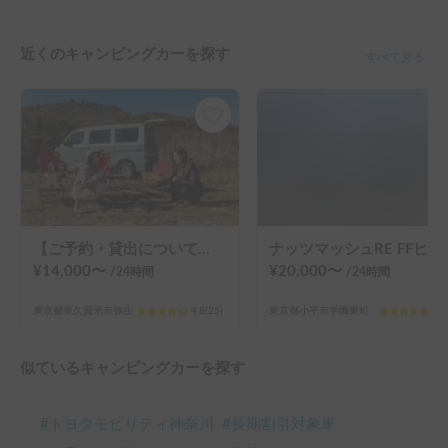
近くのキャンピングカーを探す
すべて見る
【ご予約・貸出について注意点あり】初めての車中泊は冷蔵or冷凍庫付きアルトピアーノで決まり！！当店のキャンピングレンタカーは【ペット同乗可能！５人乗り！大人２名就寝可能。 安心のトヨタ正規ディーラーレンタル！！】 アルトピアーノで愛犬との車中泊旅にピッタリ🐶ペット/初心者大歓迎🔰/音楽フェス等などなどご利用ください。コンパクトで運転しやすいキャンピングカー🚐
ナッツマッシュR
¥
14,000
〜
¥
20,000
〜
/24
時間
/24
時間
東京都東久留米市弥生
4.8
(
25
)
東京都小平市学園東町
5.0
似ているキャンピングカーを探す
#
トヨタモビリティ神奈川
#
長期割引対象車