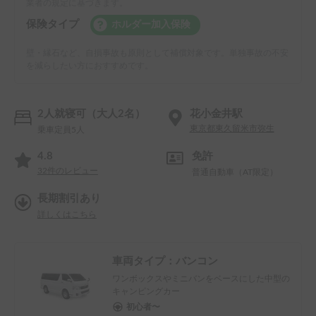
業者の規定に基づきます。
保険タイプ
ホルダー加入保険
壁・縁石など、自損事故も原則として補償対象です。単独事故の不安
を減らしたい方におすすめです。
2人就寝可（大人2名）
花小金井駅
東京都東久留米市弥生
乗車定員5人
4.8
免許
32
件のレビュー
普通自動車（AT限定）
長期割引あり
詳しくはこちら
車両タイプ：
バンコン
ワンボックスやミニバンをベースにした中型の
キャンピングカー
初心者〜