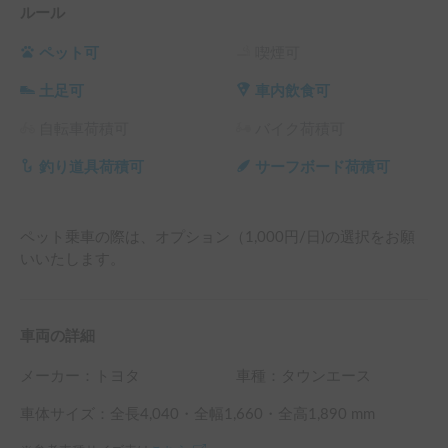
ルール
ペット可
喫煙可
土足可
車内飲食可
自転車荷積可
バイク荷積可
釣り道具荷積可
サーフボード荷積可
ペット乗車の際は、オプション（1,000円/日)の選択をお願
いいたします。
車両の詳細
メーカー：
トヨタ
車種：タウンエース
車体サイズ：全長
4,040
・全幅
1,660
・全高
1,890
mm