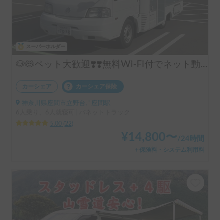
スーパーホルダー
🐶😻ペット大歓迎❣️❣️無料Wi-Fi付でネット動画見放題📱📺初心者向け🔰🚐12ボルトクーラー完備でペットお留守番も安心‼️
カーシェア
カーシェア保険
神奈川県座間市立野台, ' 座間駅
6人乗り、6人就寝可 | バネットトラック
5.00
(
22
)
¥
14,800
〜
/
24時間
＋保険料・システム利用料