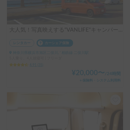
大人気！写真映えする"VANLIFE"キャンパー「モビゴン」🍊
レンタカー
カーシェア保険
神奈川県横浜市旭区二俣川, ' 相鉄線 二俣川駅
5人乗り、4人就寝可 | フリーダ
4.91
(
35
)
¥
20,000
〜
/
24時間
＋保険料・システム利用料