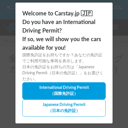
☀️「大曲の花火」をキャンピングカーで最高の思い出にしません
か？
Welcome to Carstay.jp 🇯🇵
Do you have an International
ナビゲー
Driving Permit?
If so, we will show you the cars
キャンピングカー・車中泊スポット予約はCarstay
/
キャンピン
available for you!
国際免許証をお持ちですか？あなたの免許証
全国のレンタルキャンピング
でご利用可能な車両を表示します。
カー（卒業旅行におすすめ）
日本の免許証をお持ちの方は「Japanese
Driving Permit（日本の免許証）」をお選びく
ださい。
International Driving Permit
（国際免許証）
Japanese Driving Permit
場所
（日本の免許証）
全国