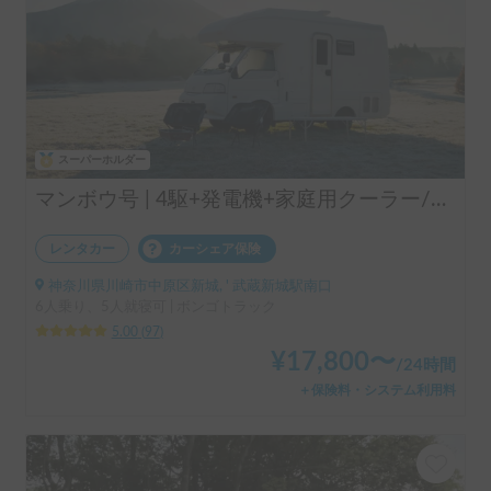
スーパーホルダー
マンボウ号 | 4駆+発電機+家庭用クーラー/レンタル事業者の為、万が一の自損事故の車両保険ついてます
レンタカー
カーシェア保険
神奈川県川崎市中原区新城, ' 武蔵新城駅南口
6人乗り、5人就寝可 | ボンゴトラック
5.00
(
97
)
¥
17,800
〜
/
24時間
＋保険料・システム利用料