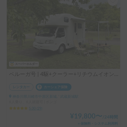
スーパーホルダー
ベルーガ号 | 4駆+クーラー+リチウムイオンバッテリー+ソーラーパネル/レンタル事業者 自損事故の車両保険ついてます
レンタカー
カーシェア保険
神奈川県川崎市中原区新城, ' 武蔵新城駅
6人乗り、6人就寝可 | ボンゴ
5.00
(
29
)
¥
19,800
〜
/
24時間
＋保険料・システム利用料