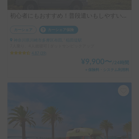
初心者にもおすすめ！普段遣いもしやすいピックアップトラックキャンピングカー！
カーシェア
カーシェア保険
神奈川県川崎市多摩区布田, ' 稲田堤駅
7人乗り、4人就寝可 | ダットサンピックアップ
4.87
(
39
)
¥
9,900
〜
/
24時間
＋保険料・システム利用料