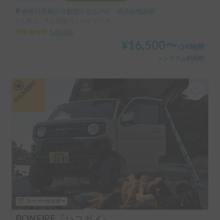
神奈川県横浜市都筑区佐江戸町, ' 横浜線鴨居駅
3人乗り、4人就寝可 | ハイエース
5.00
(
42
)
¥
16,500
〜
/
24時間
＋システム利用料
平日長期割引
スーパーホルダー
BONFIRE『ハコガメ』