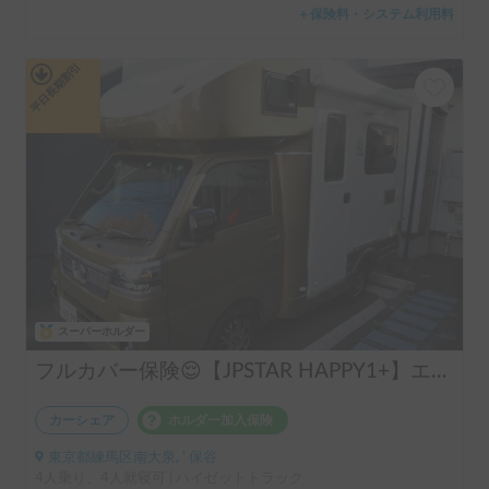
＋保険料・システム利用料
平日長期割引
スーパーホルダー
フルカバー保険😌【JPSTAR HAPPY1+】エアコン完備！ペット歓迎🐾配車先多数🐾《西東京キャンピングカーレンタル》
カーシェア
ホルダー加入保険
東京都練馬区南大泉, ' 保谷
4人乗り、4人就寝可 | ハイゼットトラック