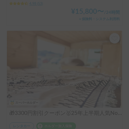
4.98
(
53
)
¥
15,800
〜
/
24時間
＋保険料・システム利用料
スーパーホルダー
🎁3300円割引クーポン🥇25年上半期人気No.1「動くログハウス🪵」【カップルに大人気✨】【ペット旅🐕】📌内容充実なのに格安の「オリジナル保険プラン」を準備👍
レンタカー
ホルダー加入保険