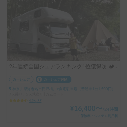
2年連続全国シェアランキング1位獲得🥇 🏕️フル装備のキャンピングカーで快適な家族旅行をお楽しみ下さい😆
カーシェア
カーシェア保険
神奈川県海老名市門沢橋, ' ⭐️自宅駐車場（普通車1台1,500円）
7人乗り、5人就寝可 | カムロード
4.96
(
85
)
¥
16,400
〜
/
24時間
＋保険料・システム利用料