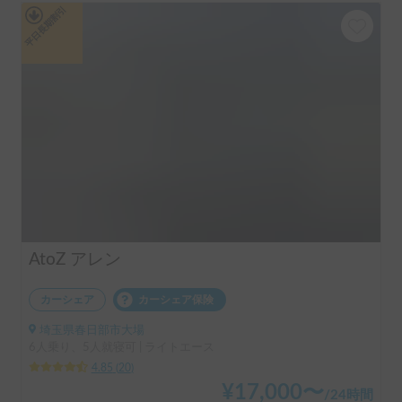
平日長期割引
AtoZ アレン
カーシェア
カーシェア保険
埼玉県春日部市大場
6人乗り、5人就寝可 | ライトエース
4.85
(
20
)
¥
17,000
〜
/
24時間