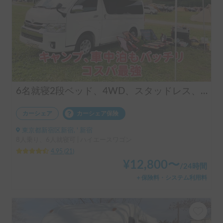
6名就寝2段ベッド、4WD、スタッドレス、FFヒーターのキャンピングカー
カーシェア
カーシェア保険
東京都新宿区新宿, ' 新宿
8人乗り、6人就寝可 | ハイエースワゴン
4.95
(
21
)
¥
12,800
〜
/
24時間
＋保険料・システム利用料