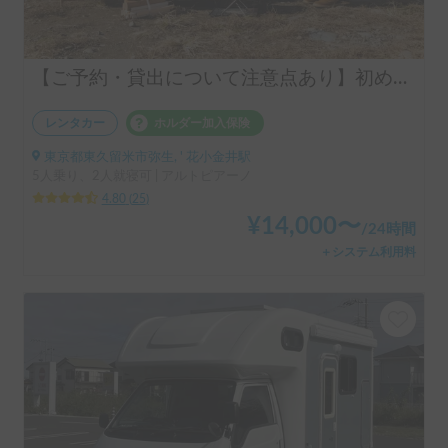
【ご予約・貸出について注意点あり】初めての車中泊は冷蔵or冷凍庫付きアルトピアーノで決まり！！当店のキャンピングレンタカーは【ペット同乗可能！５人乗り！大人２名就寝可能。 安心のトヨタ正規ディーラーレンタル！！】 アルトピアーノで愛犬との車中泊旅にピッタリ🐶ペット/初心者大歓迎🔰/音楽フェス等などなどご利用ください。コンパクトで運転しやすいキャンピングカー🚐
レンタカー
ホルダー加入保険
東京都東久留米市弥生, ' 花小金井駅
5人乗り、2人就寝可 | アルトピアーノ
4.80
(
25
)
¥
14,000
〜
/
24時間
＋システム利用料