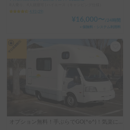
8人乗り、4人就寝可 | ハイエース（キャンピング仕様）
4.93
(
29
)
¥
16,000
〜
/
24時間
＋保険料・システム利用料
平日長期割引
オプション無料！手ぶらでGO(^o^)！気楽に運転できるキャンピングカー!