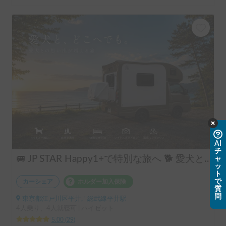
AI
チ
🚐 JP STAR Happy1+で特別な旅へ 🐕 愛犬と一緒に、夫婦旅・ソロキャン・音楽フェスを楽しもう♪
ャ
ッ
ト
で
カーシェア
ホルダー加入保険
質
問
東京都江戸川区平井, ' 総武線平井駅
4人乗り、4人就寝可 | ハイゼット
5.00
(
29
)