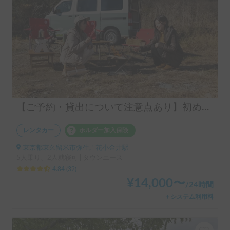
【ご予約・貸出について注意点あり】初めての車中泊はシンク付きアルトピアーノで決まり！！当店のキャンピングレンタカーは【ペット同乗可能！５人乗り！大人２名就寝可能。 安心のトヨタ正規ディーラーレンタル！！】シンク付きアルトピアーノ愛犬との車中泊旅にピッタリ🐶ペット/初心者大歓迎🔰/音楽フェス等などなどご利用ください。コンパクトで運転しやすいキャンピングカー🚙
レンタカー
ホルダー加入保険
東京都東久留米市弥生, ' 花小金井駅
5人乗り、2人就寝可 | タウンエース
4.84
(
32
)
¥
14,000
〜
/
24時間
＋システム利用料