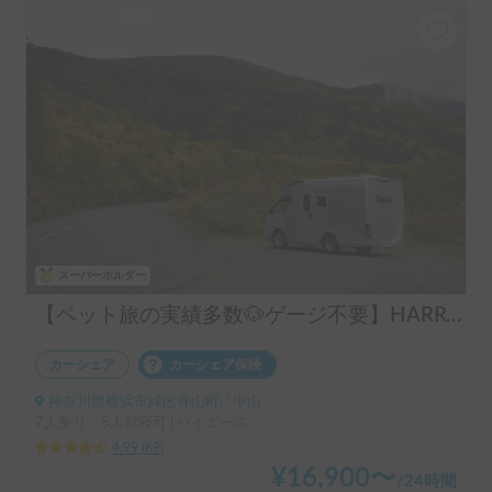
スーパーホルダー
【ペット旅の実績多数🐶ゲージ不要】HARRY’s キャンピングカー 🐾 ｜ポタ電・バーベキューセット無料貸し出し🚐
カーシェア
カーシェア保険
神奈川県横浜市緑区寺山町, ' 中山
7人乗り、5人就寝可 | ハイエース
4.99
(
69
)
¥
16,900
〜
/
24時間