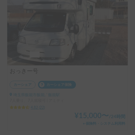
おっきー号
カーシェア
カーシェア保険
埼玉県飯能市飯能, ' 飯能駅
7人乗り、7人就寝可 | アミティ
4.82
(
22
)
¥
15,000
〜
/
24時間
＋保険料・システム利用料