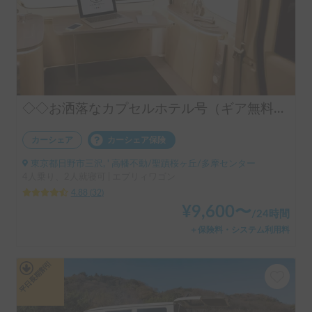
◇◇お洒落なカプセルホテル号（ギア無料手ぶらOK）◇◇
カーシェア
カーシェア保険
東京都日野市三沢, ' 高幡不動/聖蹟桜ヶ丘/多摩センター
4人乗り、2人就寝可 | エブリィワゴン
4.88
(
32
)
¥
9,600
〜
/
24時間
＋保険料・システム利用料
平日長期割引