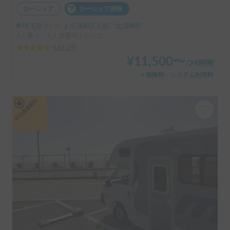
カーシェア
カーシェア保険
埼玉県さいたま市浦和区元町, ' 北浦和駅
9人乗り、4人就寝可 | ボンゴ
4.86
(
29
)
¥
11,500
〜
/
24時間
＋保険料・システム利用料
平日長期割引