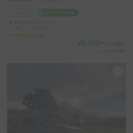
レンタカー
ホルダー加入保険
東京都北区赤羽, ' 赤羽駅
4人乗り、3人就寝可 | エブリイワゴン
4.97
(
38
)
¥
9,900
〜
/
24時間
＋システム利用料