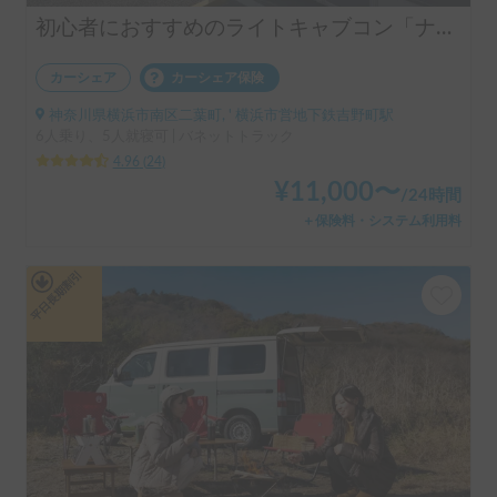
初心者におすすめのライトキャブコン「ナッツRV社マッシュ号」
カーシェア
カーシェア保険
神奈川県横浜市南区二葉町, ' 横浜市営地下鉄吉野町駅
6人乗り、5人就寝可 | バネットトラック
4.96
(
24
)
¥
11,000
〜
/
24時間
＋保険料・システム利用料
平日長期割引