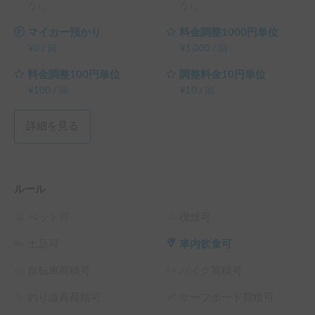
なし
なし
マイカー預かり
料金調整1000円単位
¥
0
/
回
¥
1,000
/
回
料金調整100円単位
調整料金10円単位
¥
100
/
回
¥
10
/
回
詳細を見る
ルール
ペット可
喫煙可
土足可
車内飲食可
自転車荷積可
バイク荷積可
釣り道具荷積可
サーフボード荷積可