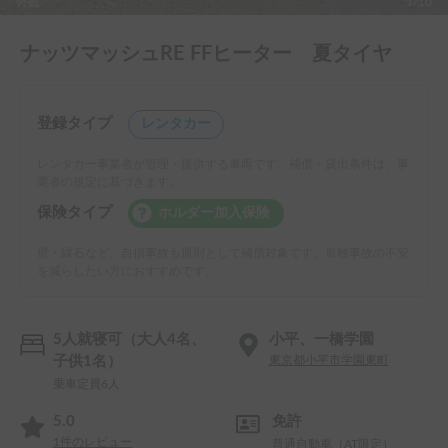
外観
1/10
ナッツマッシュRE FFヒーター 夏タイヤ
登録タイプ
レンタカー
レンタカー事業者が管理・提供する車両です。補償・貸出条件は、事
業者の規定に基づきます。
保険タイプ
ホルダー加入保険
壁・縁石など、自損事故も原則として補償対象です。単独事故の不安
を減らしたい方におすすめです。
5人就寝可（大人4名、
小平、一橋学園
子供1名）
東京都小平市学園東町
乗車定員6人
5.0
免許
1
件のレビュー
普通自動車（AT限定）