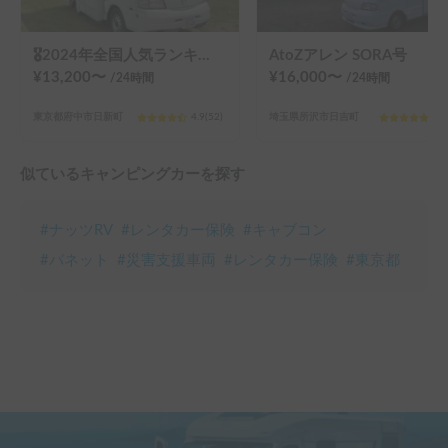
🎖️2024年全国人気ランキング４位🎖️！装備充実！コインパーキング駐車可！6名就寝
AtoZアレン SORA号
¥
13,200
〜
¥
16,000
〜
/24
時間
/24
時間
東京都府中市日新町
4.9
(
52
)
埼玉県所沢市日吉町
5.0
似ているキャンピングカーを探す
#
ナッツRV
#
レンタカー保険
#
キャブコン
#
バネット
#
災害支援車両
#
レンタカー保険
#
東京都