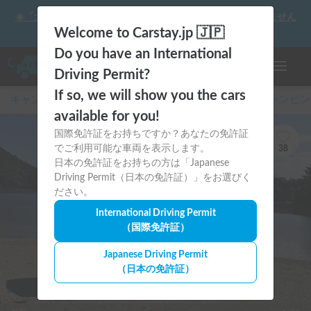
☀️「大曲の花火」をキャンピングカーで最高の思い出にしません
か？
Welcome to Carstay.jp 🇯🇵
Do you have an International
ナビゲー
Driving Permit?
If so, we will show you the cars
キャンピングカー・車中泊スポット予約はCarstay
/
キャンピン
available for you!
国際免許証をお持ちですか？あなたの免許証
でご利用可能な車両を表示します。
38
日本の免許証をお持ちの方は「Japanese
Driving Permit（日本の免許証）」をお選びく
ださい。
International Driving Permit
（国際免許証）
Japanese Driving Permit
（日本の免許証）