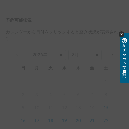
予約可能状況
カレンダーから日付をクリックすると空き状況が表示されま
す
AI
チ
ャ
ッ
ト
で
日
月
火
水
木
金
土
質
問
1
2
3
4
5
6
7
8
9
10
11
12
13
14
15
16
17
18
19
20
21
22