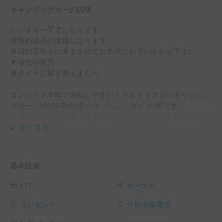
キャンピングカーの説明
レンタカー業者になります。

保険料込みの価格になります。

車両の見学も出来ますのでお気軽にお問い合わせ下さい。

▼特徴や魅力

夏タイヤに履き替えました。

コンパクト車両で運転しやすいミドルクラスタのキャンピン
グカー。NUTS RV社製のマッシュ・タイプ REです。

対面ダイネットの横に大きなソファをレイアウトした広いリ
ビングと、バンクベッド、フリールームを備えたライトキャ
全て見る
ブコン。ソファをフラットにすれば掘りごたつのようにな
り、テーブルを外して対座シートも展開すればリビングルー
ムいっぱいのフルフラットな空間ができます。

基本設備
また、冬はスタッドレスタイヤに交換していますが２WDな
ので冬の山道には不向きです。

ETC
カーナビ
▼設備について

FFヒーターで冬は暖かく、エンジンを切った状態でも年中快
コンセント
外部供給電源
適に車中泊できます。
