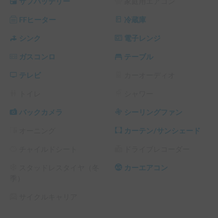
サブバッテリー
家庭用エアコン
走行充電、ソーラーパネル、外部供給電源による充電が可能
となっています。

FFヒーター
冷蔵庫
電子レンジ・冷蔵庫・コンロ・シンク等の設備もあります。

　　★★音楽フェスやキャンプの際は大活躍です★★

シンク
電子レンジ
ガスコンロ
テーブル
▼受渡について

小平市学園東町での貸し出しになります。お車でご来店の
テレビ
カーオーディオ
際、1台は無料でお預かりいたします。

その他の場所に関しましては事前にご相談ください。

トイレ
シャワー
受渡・返却対応可能時間

バックカメラ
シーリングファン
★時間の詳細はお問い合わせください★

オーニング
カーテン/サンシェード
▼注意事項

チャイルドシート
ドライブレコーダー
【料金調整はオプション『料金調整』の選択必須】

スタッドレスタイヤ（冬
カーエアコン
季）
日本国内の​免許証に限ります。

運転者は、運転免許取得から３年以上の方に限らせていただ
サイクルキャリア
いております。
