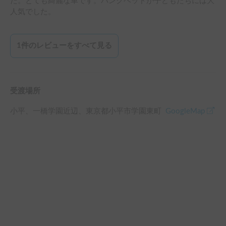
た。とても綺麗な車です。バンクベッドが子どもたちには大
人気でした。
1
件のレビューをすべて見る
受渡場所
小平、一橋学園
近辺
、
東京都小平市学園東町
GoogleMap