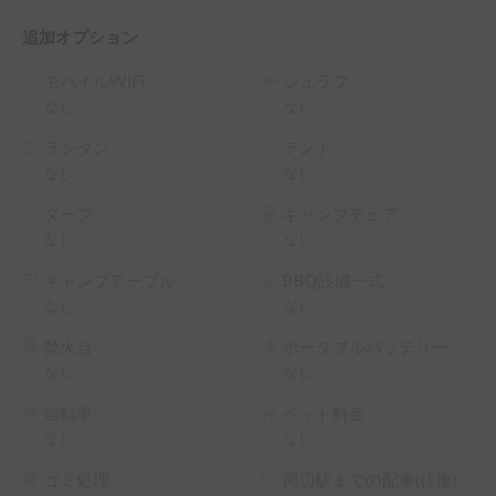
グリーン免許の方への貸し出しは不可とさせていただきま
す。

追加オプション
車内でのにおいや煙が出る料理はご遠慮ください。

禁煙となっております。電子タバコも禁煙とさせていただき
モバイルWiFi
シュラフ
ます。

なし
なし
なお、車内での喫煙が確認された場合は、消臭・清掃費用を
ご負担いただきます。

ランタン
テント
​現在、ペットをお連れのお客様へのレンタルはお断りさせて
なし
なし
いただいております。

タープ
キャンプチェア
​ご了承ください。
なし
なし
キャンプテーブル
BBQ設備一式
なし
なし
焚火台
ポータブルバッテリー
なし
なし
自転車
ペット料金
なし
なし
ゴミ処理
周辺駅までの配車(往復)