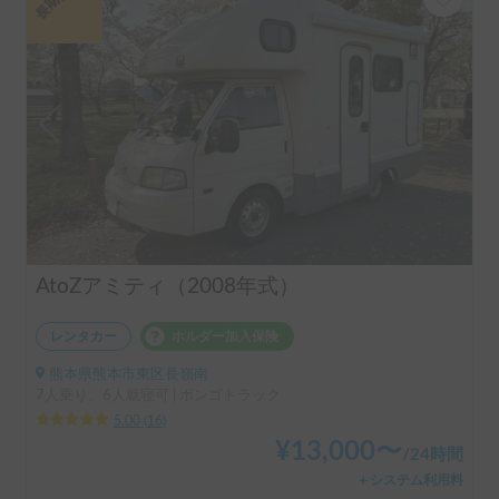
AtoZアミティ（2008年式）
レンタカー
ホルダー加入保険
熊本県熊本市東区長嶺南
7人乗り、6人就寝可 | ボンゴトラック
5.00
(
16
)
¥
13,000
〜
/
24時間
＋システム利用料