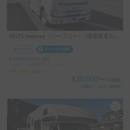
NUTS Jeepney（ジープニー） |価格変更👍コンパクトで運転しやすい🚐
カーシェア
カーシェア保険
福岡県田川市糒, ' 糒駅
7人乗り、5人就寝可 | カムロード
5.00
(
2
)
¥
20,000
〜
/
24時間
＋保険料・システム利用料