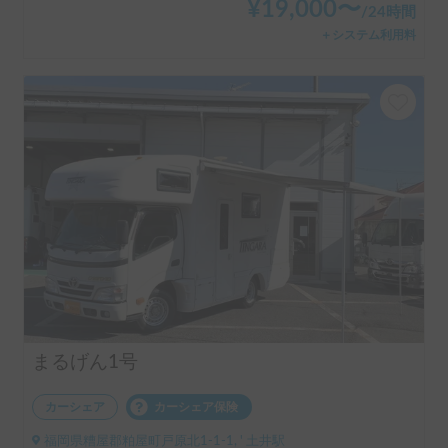
¥
19,000
〜
/
24時間
＋システム利用料
まるげん1号
カーシェア
カーシェア保険
福岡県糟屋郡粕屋町戸原北1-1-1, ' 土井駅