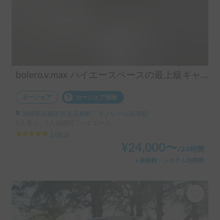
bolero.v.max ハイエースベースの最上級キャブコン
カーシェア
カーシェア保険
沖縄県那覇市首里石嶺町, ' モノレール石嶺駅
5人乗り、5人就寝可 | ハイエース
5.00
(
3
)
¥
24,000
〜
/
24時間
＋保険料・システム利用料