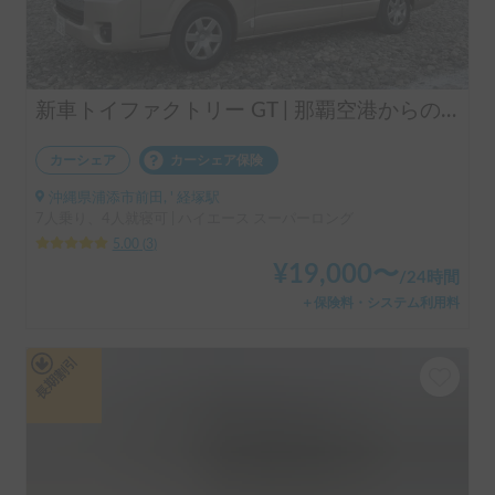
新車トイファクトリー GT | 那覇空港からのアクセス🙆‍♂️県民もウェルカム✨
カーシェア
カーシェア保険
沖縄県浦添市前田, ' 経塚駅
7人乗り、4人就寝可 | ハイエース スーパーロング
5.00
(
3
)
¥
19,000
〜
/
24時間
＋保険料・システム利用料
長期割引