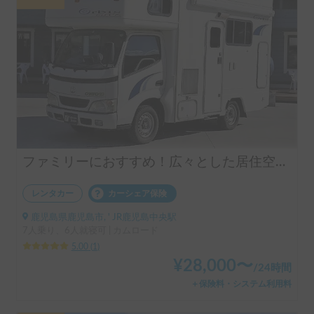
ファミリーにおすすめ！広々とした居住空間とバンクベッド！
レンタカー
カーシェア保険
鹿児島県鹿児島市, ' JR鹿児島中央駅
7人乗り、6人就寝可 | カムロード
5.00
(
1
)
¥
28,000
〜
/
24時間
＋保険料・システム利用料