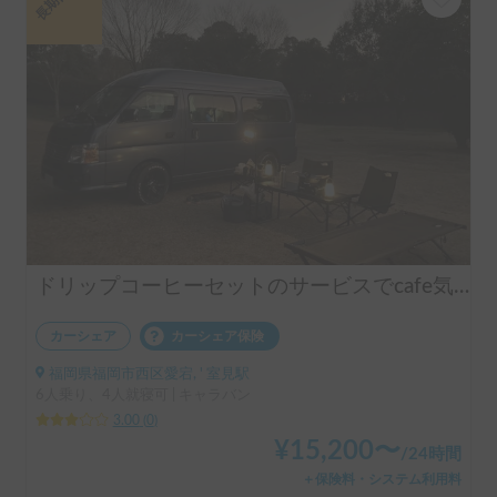
ドリップコーヒーセットのサービスでcafe気分☕️家族で九州を巡る秘密基地！グルーヴィー🚐 | 広々ダイネット＆冬も温かいFFヒーター付✨テレビ＆冷蔵庫完備
カーシェア
カーシェア保険
福岡県福岡市西区愛宕, ' 室見駅
6人乗り、4人就寝可 | キャラバン
3.00
(
0
)
¥
15,200
〜
/
24時間
＋保険料・システム利用料