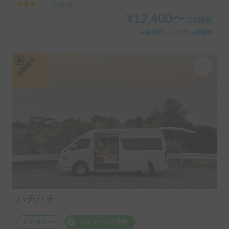
3.00
(
0
)
¥
12,400
〜
/
24時間
＋保険料・システム利用料
長期割引
ハチハチ
レンタカー
ホルダー加入保険