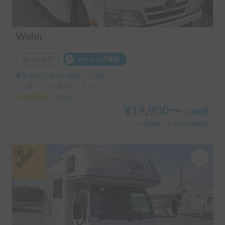
Wohn
カーシェア
カーシェア保険
熊本県天草市八幡町, ' 三角駅
7人乗り、5人就寝可 | カムロード
5.00
(
3
)
¥
19,900
〜
/
24時間
＋保険料・システム利用料
長期割引