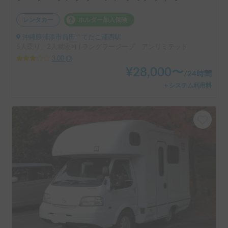
レンタカー
ホルダー加入保険
沖縄県浦添市前田, ' てだこ浦西駅
5人乗り、2人就寝可 | ラングラージープ アンリミテッド
3.00
(
0
)
¥
28,000
〜
/
24時間
＋システム利用料