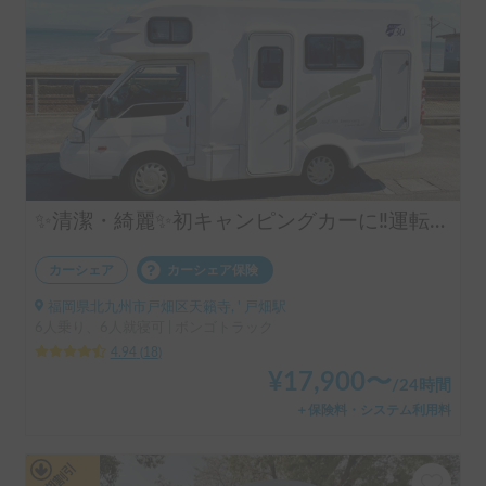
✨清潔・綺麗✨初キャンピングカーに‼️運転しやすいココナッツ号 🚐レビュー高評価で安心⭐️初心者歓迎🔰マイカー預かり無料 ✨️【福岡県北九州市】
カーシェア
カーシェア保険
福岡県北九州市戸畑区天籟寺, ' 戸畑駅
6人乗り、6人就寝可 | ボンゴトラック
4.94
(
18
)
¥
17,900
〜
/
24時間
＋保険料・システム利用料
長期割引