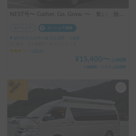
NEST号〜 Gather. Go. Grow. 〜 集い、旅し、ともに育つ
カーシェア
カーシェア保険
福岡県北九州市小倉北区浅野, ' 小倉駅
6人乗り、6人就寝可 | ボンゴドラック
3.00
(
0
)
¥
15,400
〜
/
24時間
＋保険料・システム利用料
長期割引