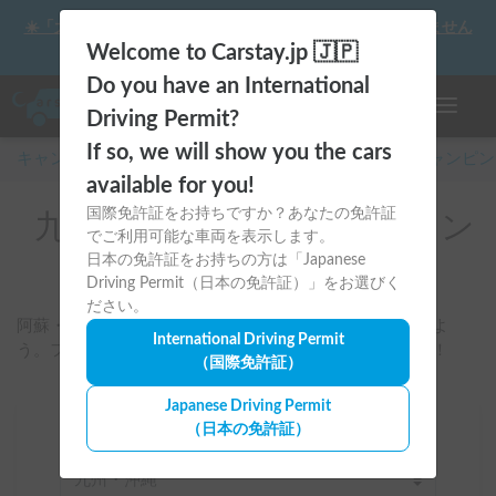
☀️「大曲の花火」をキャンピングカーで最高の思い出にしません
か？
Welcome to Carstay.jp 🇯🇵
Do you have an International
ナビゲー
Driving Permit?
If so, we will show you the cars
キャンピングカー・車中泊スポット予約はCarstay
/
キャンピン
available for you!
国際免許証をお持ちですか？あなたの免許証
九州・沖縄のレンタルキャン
でご利用可能な車両を表示します。
ピングカー
日本の免許証をお持ちの方は「Japanese
Driving Permit（日本の免許証）」をお選びく
ださい。
阿蘇・屋久島・長崎など九州の絶景をバンライフで旅しよ
International Driving Permit
う。ファミリー・カップルにも最適な車種を今すぐ予約！
（国際免許証）
Japanese Driving Permit
（日本の免許証）
場所
九州・沖縄