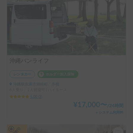
沖縄バンライフ
レンタカー
ホルダー加入保険
沖縄県糸満市潮崎町, ' 赤嶺
6人乗り、2人就寝可 | ハイエース
5.00
(
2
)
¥
17,000
〜
/
24時間
＋システム利用料
長期割引