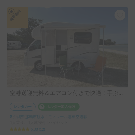
長期割引
空港送迎無料＆エアコン付きで快適！手ぶらで楽しむ沖縄車中泊｜オカヤドレンタカー
レンタカー
ホルダー加入保険
沖縄県那覇市鏡水, ' モノレール那覇空港駅
4人乗り、4人就寝可 | ハイゼット
5.00
(
12
)