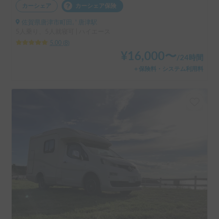
カーシェア
カーシェア保険
佐賀県唐津市町田, ' 唐津駅
5人乗り、5人就寝可 | ハイエース
5.00
(
8
)
¥
16,000
〜
/
24時間
＋保険料・システム利用料