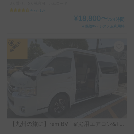
8人乗り、6人就寝可 | カムロード
4.77
(
13
)
¥
18,800
〜
/
24時間
＋保険料・システム利用料
長期割引
【九州の旅に】rem BV | 家庭用エアコン&FFヒーターで四季快適、移動するホテルのような旅を