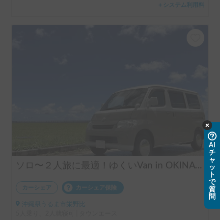
＋システム利用料
AI
チ
ャ
ソロ〜２人旅に最適！ゆくいVan in OKINAWA！
ッ
ト
で
カーシェア
カーシェア保険
質
問
沖縄県うるま市栄野比
5人乗り、2人就寝可 | タウンエース