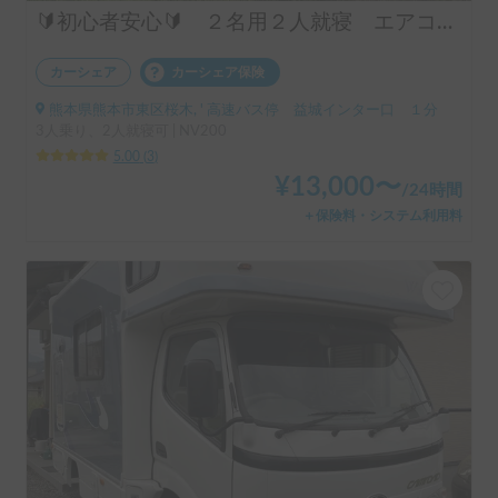
🔰初心者安心🔰 ２名用２人就寝 エアコン付 1600cc 2WD AT車
カーシェア
カーシェア保険
熊本県熊本市東区桜木, ' 高速バス停 益城インター口 １分
3人乗り、2人就寝可 | NV200
5.00
(
3
)
¥
13,000
〜
/
24時間
＋保険料・システム利用料