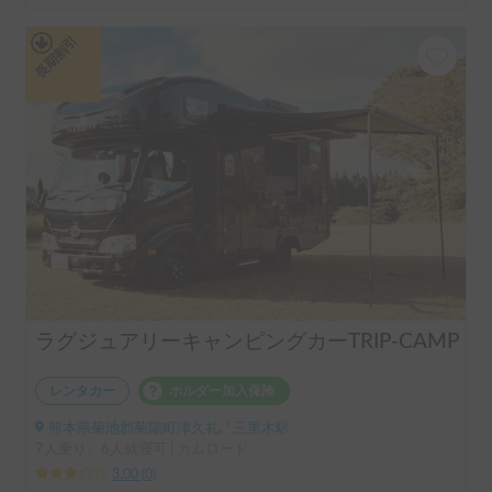
長期割引
ラグジュアリーキャンピングカーTRIP-CAMP
レンタカー
ホルダー加入保険
熊本県菊池郡菊陽町津久礼, ' 三里木駅
7人乗り、6人就寝可 | カムロード
3.00
(
0
)