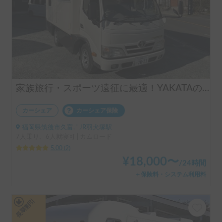
家族旅行・スポーツ遠征に最適！YAKATAのキャンピングカー
カーシェア
カーシェア保険
福岡県筑後市久富, ' JR羽犬塚駅
7人乗り、6人就寝可 | カムロード
5.00
(
2
)
¥
18,000
〜
/
24時間
＋保険料・システム利用料
長期割引