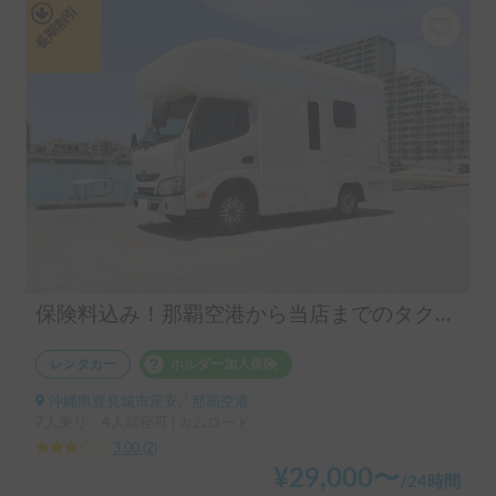
長期割引
保険料込み！那覇空港から当店までのタクシー代金キャッシュバック！※詳細についてはキャンピングカーの説明をご覧ください♪パピー480！
レンタカー
ホルダー加入保険
沖縄県豊見城市座安, ' 那覇空港
7人乗り、4人就寝可 | カムロード
3.00
(
2
)
¥
29,000
〜
/
24時間