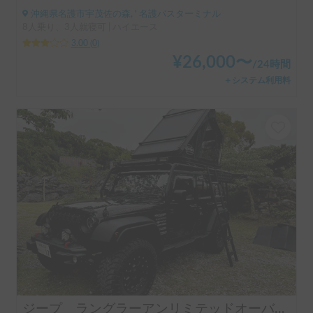
沖縄県名護市宇茂佐の森, ' 名護バスターミナル
8人乗り、3人就寝可 | ハイエース
3.00
(
0
)
¥
26,000
〜
/
24時間
＋システム利用料
ジープ ラングラーアンリミテッドオーバーランド