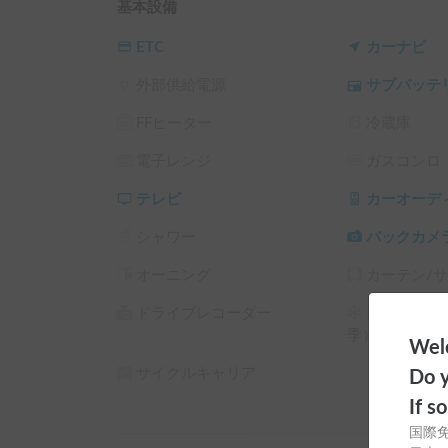
泊も

基本設備
▼クルマの魅力

ETC
カーナビ
私がこの車を購入した理由は、荷室容量がありパ
外部供給電源
サブバッテ
プの相棒にぴったりだからです。

FFヒーター
冷蔵庫
高級感のあるベージュのレザーシートで、長時間
もいいです。

電子レンジ
ガスコンロ
ワンちゃんと一緒にご旅行の方、オススメです。

テレビ
カーオーデ
チャイルドシートも完備します。

シャワー
バックカメ
お互い気持ちよくシェアできるよう、しっかりご
オーニング
カーテン/
■ カーシェアにおける注意点

ドライブレコーダー
スタッドレ
お渡し、ご返却時に車体の傷を確認いたします。

季）
Welc
サイクルキャリア
クルマに関してのご質問や、お待ち合わせ場所の
Do y
If s
国際