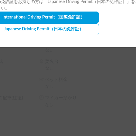
免許証をお持ちの方は「Japanese Driving Permit（日本の免許証）」
さい。
International Driving Permit
（国際免許証）
ランタン
Japanese Driving Permit
（日本の免許証）
なし
キャンプチェア
なし
式
焚火台
なし
ペット料金
なし
配車(往復)
マイカー預かり
なし