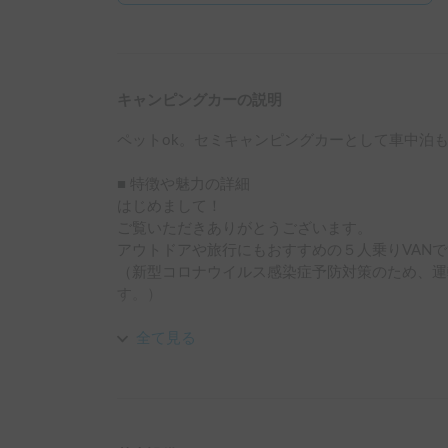
キャンピングカーの説明
ペットok。セミキャンピングカーとして車中泊も
■ 特徴や魅力の詳細

はじめまして！

ご覧いただきありがとうございます。

アウトドアや旅行にもおすすめの５人乗りVANで
（新型コロナウイルス感染症予防対策のため、運
す。）

▼燃費

全て見る
実測約10km/L

▼荷室

大容量の収納スペース！ゴルフバッグ、キャンプ