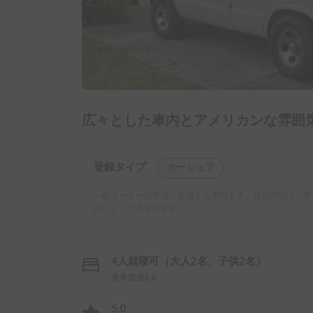
広々とした車内とアメリカンな雰囲気抜群
登録タイプ
カーシェア
一般オーナーが管理・提供する車両です。補償内容は、車
両によって異なります。
4人就寝可（大人2名、子供2名）
乗車定員8人
5.0