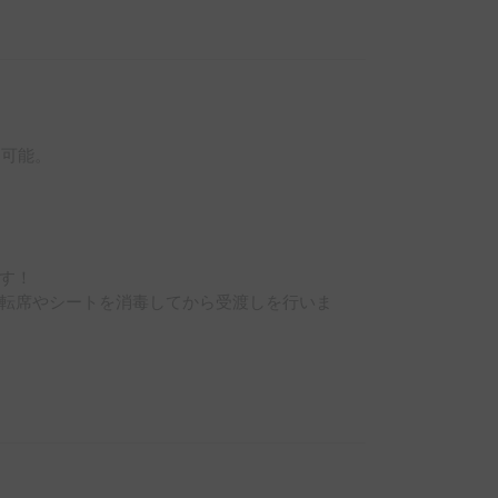
可能。

す！

転席やシートを消毒してから受渡しを行いま
ギア、なんでも入ります。マットを入れれば車中