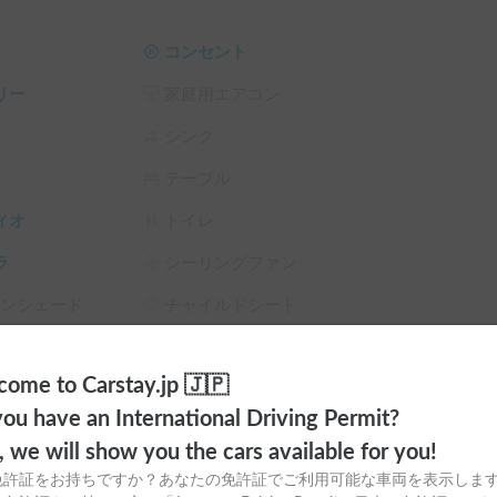
コンセント
ワフルなエンジンを搭載しており、趣味のキャン
リー
家庭用エアコン
シンク
の運転が多い私でも疲れにくく、座り心地がとて
テーブル
ィオ
トイレ
ラ
シーリングファン
対応させていただきます。

サンシェード
チャイルドシート
スタイヤ（冬
カーエアコン
ome to Carstay.jp 🇯🇵
ご相談など、お気軽にお問い合わせください。
ou have an International Driving Permit?
o, we will show you the cars available for you!
免許証をお持ちですか？あなたの免許証でご利用可能な車両を表示しま