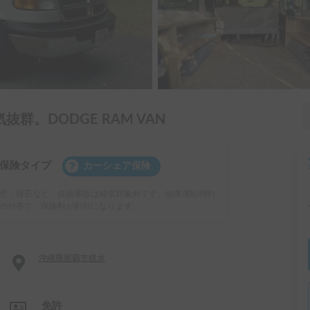
。DODGE RAM VAN
保険タイプ
カーシェア保険
壁・縁石など、自損事故は補償対象外です。他車運転特約
の付帯で、保険料が割引になります。
沖縄県那覇市鏡水
免許