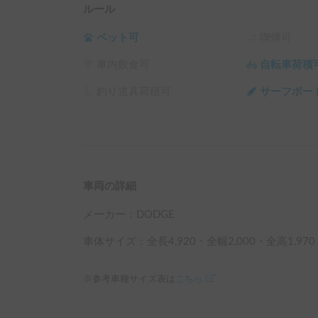
ルール
ペット可
喫煙可
車内飲食可
自転車荷積
釣り道具荷積可
サーフボー
車両の詳細
メーカー：
DODGE
車体サイズ：全長
4,920
・全幅
2,000
・全高
1,970
※参考車種サイズ表は
こちら