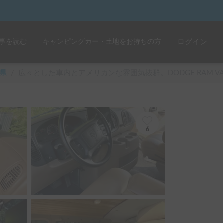
事を読む
キャンピングカー・土地をお持ちの方
ログイン
県
/
広々とした車内とアメリカンな雰囲気抜群。DODGE RAM V
6