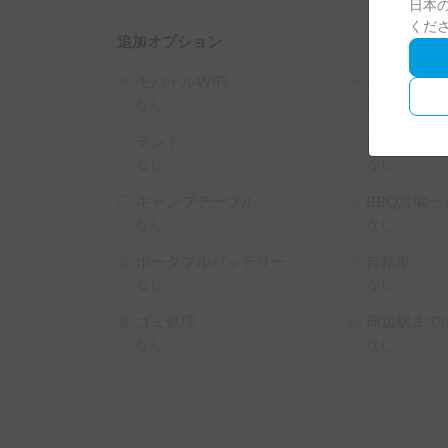
日本の
くだ
追加オプション
モバイルWiFi
シュラフ
なし
なし
テント
タープ
なし
なし
キャンプテーブル
BBQ設備一
なし
なし
ポータブルバッテリー
自転車
なし
なし
ゴミ処理
周辺駅までの
なし
なし