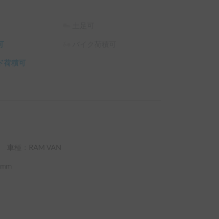
土足可
可
バイク荷積可
ド荷積可
車種：RAM VAN
mm