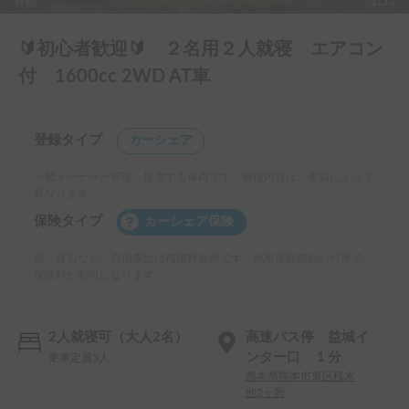
外観
1/33
🔰初心者歓迎🔰 ２名用２人就寝 エアコン
付 1600cc 2WD AT車
登録タイプ
カーシェア
一般オーナーが管理・提供する車両です。補償内容は、車両によって
異なります。
保険タイプ
カーシェア保険
壁・縁石など、自損事故は補償対象外です。他車運転特約の付帯で、
保険料が割引になります。
2人就寝可（大人2名）
高速バス停 益城イ
ンター口 １分
乗車定員3人
熊本県熊本市東区桜木
他2ヶ所