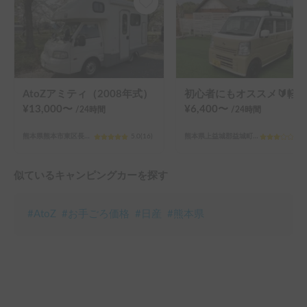
AtoZアミティ（2008年式）
初心者にもオススメ🔰軽バンで気軽に車中泊
¥
13,000
〜
¥
6,400
〜
/24
時間
/24
時間
熊本県熊本市東区長嶺南
5.0
(
16
)
熊本県上益城郡益城町平田
3.0
似ているキャンピングカーを探す
#
AtoZ
#
お手ごろ価格
#
日産
#
熊本県