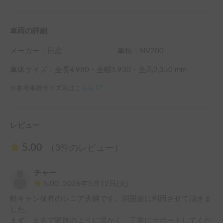
車外周辺においてもタバコは厳禁です。

車内飲食について

車両の詳細
飲食可ですが、匂いのきつい食事はご遠慮下さい。

また、食後は換気（換気扇）をお願いします。

メーカー：
日産
車種：NV200
車両の貸し出し、返却について

車体サイズ：全長
4,980
・全幅
1,930
・全高
2,350
mm
希望する時間での対応が難しい場合がありますので、必ず、
※参考車種サイズ表は
こちら
予約時にご相談下さい。

寝具（無料）について

エアウィーブマット、シュラフをご利用頂けます。

レビュー
給排水について

5.00
（3件のレビュー）
シンク（水道）の給排水はできません。

チャー
近隣有料駐車場について

5.00
2026年5月12日(火)
益城インター口バス停最寄りの駐車場は、産交バスの益城イ
軽キャン保有のシニア夫婦です。四国旅に利用させて頂きま
ンター口パーク＆バスライドがあります。

した。

まず、まるで家族のように温かく、丁寧にサポートしてくだ