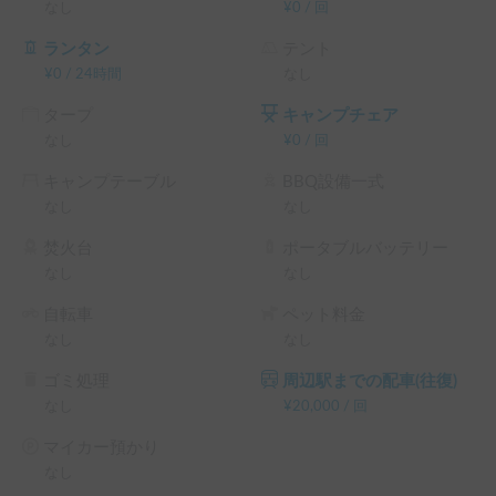
（スーツケース等でぶつけない事）

なし
¥
0
/
回
・貸出、返却の際、装備等の説明や室内外チェック等で６０
分程時間を要します。

ランタン
テント
なお、運転者様の免許証や車両の汚損破損確認がある為、必
¥
0
/
24時間
なし
ず同席をお願いします

タープ
キャンプチェア
・予約カレンダー✖️でも、シェアー（貸出、返却）できる日
なし
¥
0
/
回
があります。詳細はチャットでご相談下さい。

・マイカー預かり不可

キャンプテーブル
BBQ設備一式
（近隣コインＰ等をお探し下さい。産交バス益城インター口
なし
なし
パーク＆バスライトＰ徒歩3分）

・熊本市内（熊本駅方面）から熊本空港行きバスをご利用の
焚火台
ポータブルバッテリー
方

なし
なし
熊本市内（熊本駅）方面へお帰りはグランメッセ熊本前バス
自転車
ペット料金
停より乗車（徒歩15分）

なし
なし
ゴミ処理
周辺駅までの配車(往復)
https://youtu.be/cR8cplKU7nU?si=yIxUJf7bYsVx66jd
なし
¥
20,000
/
回
マイカー預かり
なし