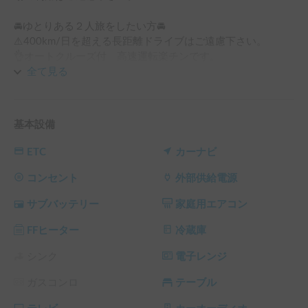
🚘ゆとりある２人旅をしたい方🚘

⚠️400km/日を超える長距離ドライブはご遠慮下さい。

👌オートクルーズ付　高速運転楽チンです。

全て見る
🚘キャンピングカー初心者の方🚘

⚠️ペーパードライバー、事故歴ある方はご遠慮下さい。

👌他社運転特約（車両保険有）のある方を優先します。

基本設備
【特徴】

ETC
カーナビ
👌ミニバンサイズで普通車に近い乗り心地

コンセント
外部供給電源
👌コインパーキング可（２m×５m以内）

サブバッテリー
家庭用エアコン
👌室内直立可（175cm位まで）

FFヒーター
冷蔵庫
☝️ベット展開楽（マット、シュラフ有）

シンク
電子レンジ
ガスコンロ
テーブル
☝️室内電源（サブバッテリー）600Ａ

（一晩、エアコン使用可💪）
