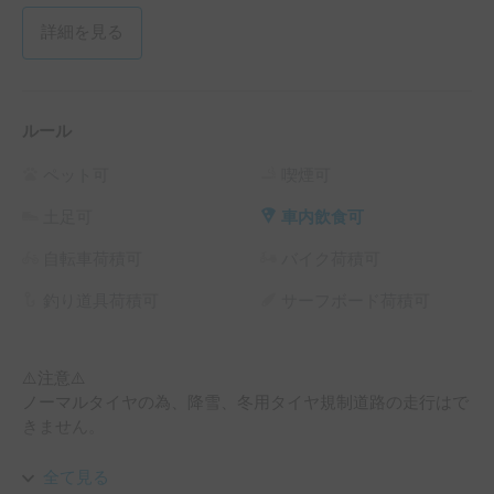
詳細を見る
ルール
ペット可
喫煙可
土足可
車内飲食可
自転車荷積可
バイク荷積可
釣り道具荷積可
サーフボード荷積可
⚠️注意⚠️

ノーマルタイヤの為、降雪、冬用タイヤ規制道路の走行はで
きません。

タバコについて（禁煙車）

全て見る