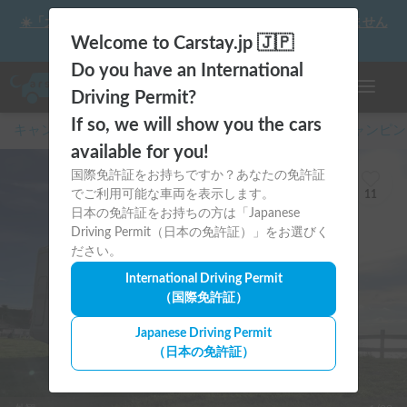
☀️「大曲の花火」をキャンピングカーで最高の思い出にしません
か？
Welcome to Carstay.jp 🇯🇵
Do you have an International
ナビゲー
Driving Permit?
If so, we will show you the cars
キャンピングカー・車中泊スポット予約はCarstay
/
キャンピン
available for you!
国際免許証をお持ちですか？あなたの免許証
でご利用可能な車両を表示します。
11
日本の免許証をお持ちの方は「Japanese
Driving Permit（日本の免許証）」をお選びく
ださい。
International Driving Permit
（国際免許証）
Japanese Driving Permit
（日本の免許証）