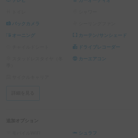
テレビ
カーオーディオ
☝️エアコン、暖房器具、レンジ、ケトル、ドライヤー等、家
トイレ
シャワー
電利用可（併用不可）

バックカメラ
シーリングファン
☝️燃費は１０Ｌ／km目安

オーニング
カーテン/サンシェード
【走行実績】

チャイルドシート
ドライブレコーダー
走行実績はインスタ（keketoalpha）をご覧下さい。

スタッドレスタイヤ（冬
カーエアコン
⚠️利用時の注意点⚠️

季）
・高さ制限（2.3m以下）のある立体駐車場への駐車不可

（平置駐車場では、出入口精算機械上『庇』には、十分、ご
サイクルキャリア
注意下さい。）

・チャイルドシート取り付け不可

詳細を見る
（６歳未満のお子様は乗車できません。）

・横風煽りうける為、高速は80km巡航を

・ブレーキ音鳴ありますが、ブレーキパッド交換済

・ノーマルタイヤの為、冬用タイヤ規制道路、降雪時や急勾
追加オプション
配の走行不可

・木家具があるので、丁寧に扱える方

モバイルWiFi
シュラフ