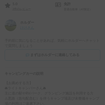
5.0
免許
3
件のレビュー
普通自動車（AT限定）
ホルダー
けけ
さん
予約前に気になることがあれば、気軽にホルダーへチャット
で質問しましょう
まずはホルダーに連絡してみる
キャンピングカーの説明
【お薦めする方】

🚘ライトキャンパーさん🚘

主に道の駅やRVパーク、グランピング施設を利用する方

⚠️悪路（急勾配含む）を伴うキャンプ場及び未整備キャンプ
場の利用はご遠慮下さい。　
