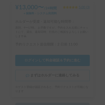
¥
13,000
〜
5.00
(
3
)
/
24時間
＋保険料・システム利用料
ホルダーが受渡・返却可能な時間帯：
原則、9〜17時。 お手数ですが、予約を入れる前にチャッ
トにて、貸出、返却日時、行先のご相談をよろしくお願い
します🙇
予約リクエスト送信期限：
2 日前
11:00
ログインして料金確認＆予約に進む
まずはホルダーに連絡してみる
※ゲスト登録が認証されると、予約リクエストが可能にな
ります