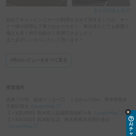
全ての写真を表示
初めてキャンピングカーの利用をさせて頂きましたが、オー
ナー様の説明も丁寧でわかりやすく、車自体もとても綺麗で
備えも良く何不自由なく利用できました！

また必ずレンタルしたいと思います！
3
件のレビューをすべて見る
受渡場所
高速バス停 益城インター口 １分
から
100
m、
熊本県熊本
市東区桜木
GoogleMap
【＋¥
20,000
】
熊本県上益城郡益城町小谷
GoogleMap
【＋¥
20,000
】
熊本駅
近辺
、
熊本県熊本市西区春日
AI
GoogleMap
チ
ャ