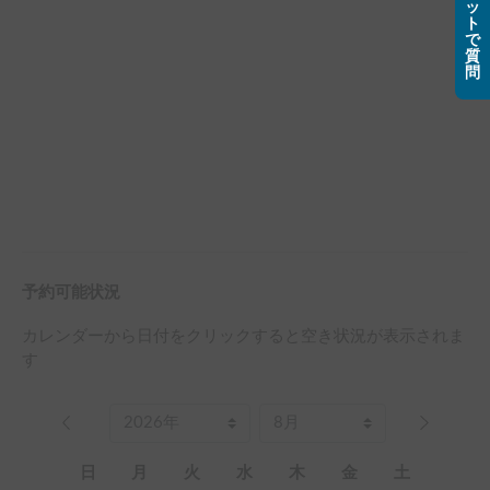
ッ
ト
で
質
問
予約可能状況
カレンダーから日付をクリックすると空き状況が表示されま
す
日
月
火
水
木
金
土