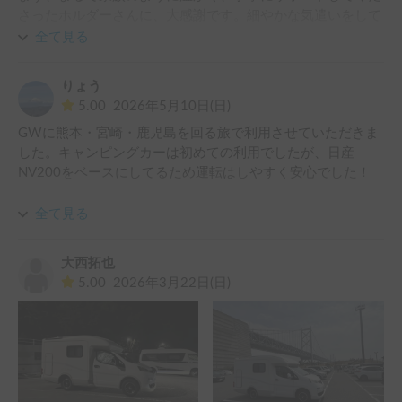
さったホルダーさんに、大感謝です。細やかな気遣いをして
頂き、おかげさまで、安心して旅を楽しむ事ができました。

全て見る
歳を重ねるごとに、車内で立てる事のありがたみを感じてい
たので、こちらの車には興味津々でした。実際にお借りし
りょう
て、ホルダーさんからもアドバイス頂き、色々な気づきもあ
5.00
2026年5月10日(日)
り、ライトキャブコンを検討してみようと思い始めた次第で
GWに熊本・宮崎・鹿児島を回る旅で利用させていただきま
す。

した。キャンピングカーは初めての利用でしたが、日産
この度は、充実した旅をありがとうございました。

NV200をベースにしてるため運転はしやすく安心でした！

キャンピングカーに関するアドバイスを、また伺えればと思
っています。
また設備等も充実しており非常に快適な旅行となりました。
全て見る
また九州に行く際には利用させていただきたいです。
大西拓也
5.00
2026年3月22日(日)