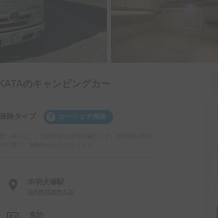
KATAのキャンピングカー
保険タイプ
カーシェア保険
壁・縁石など、自損事故は補償対象外です。他車運転特約
の付帯で、保険料が割引になります。
JR羽犬塚駅
福岡県筑後市久富
免許