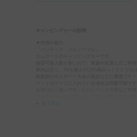
キャンピングカーの説明
▼特徴や魅力

『バンテック　ジルノーブル』

カムロードのキャンピングカーです。

就寝可能人数が多いので、家族や友達とのご利用
車内は広く、TVも備え付けの為ゆっくりくつろげ
家族旅行やスポーツ大会の遠征などに最適です！

ペットはゲージに入れている場合は同乗可能です
み頂けたら幸いです。ただしペットの毛など付着
サイクルポートに関しましてはご必要な方はお申
▼設備について

全て見る
家庭用エアコン付きで夏は涼しく、FFヒーター
適に車中泊できます。

走行充電、ソーラーパネル、外部供給電源による
リー搭載しているため、電気に困ることはありま