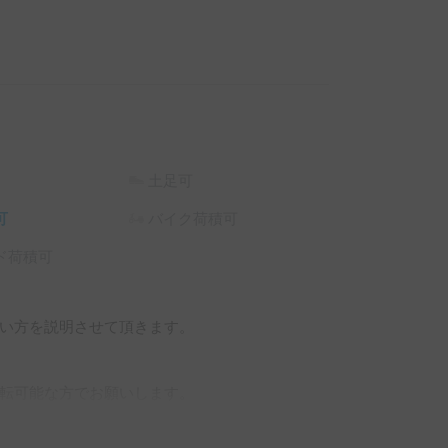
土足可
可
バイク荷積可
ド荷積可
い方を説明させて頂きます。

転可能な方でお願いします。
