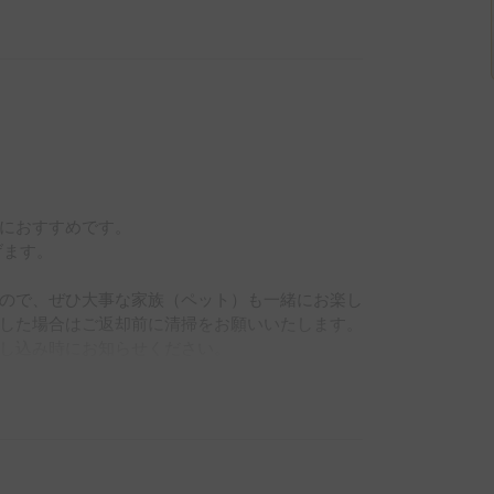
におすすめです。

ます。

ので、ぜひ大事な家族（ペット）も一緒にお楽し
した場合はご返却前に清掃をお願いいたします。

し込み時にお知らせください。

で冬は暖かく、エンジンを切った状態でも年中快
充電が可能となっており、リチウムイオンバッテ
せん。
