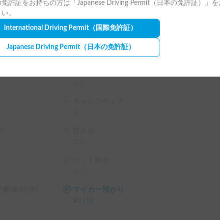
免許証をお持ちの方は「Japanese Driving Permit（日本の免許証）」
さい。
International Driving Permit
（国際免許証）
Japanese Driving Permit
（日本の免許証）
ランタン
なし
キャンプチェア
なし
式
焚火台
なし
ペット料金
なし
配車(往復)
マイカー預かり
¥
0
/
回