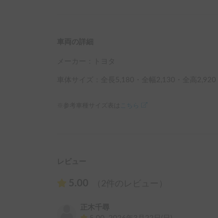
予約時間内に必ず車両保険の延長申請をお願いし
・車内就寝時は衛生面を考慮してシーツ、寝袋等
マットレスに何も敷かず直接のご利用はご遠慮く
車両の詳細
メーカー：
トヨタ
車体サイズ：全長
5,180
・全幅
2,130
・全高
2,920
※参考車種サイズ表は
こちら
レビュー
5.00
（2件のレビュー）
正木千尋