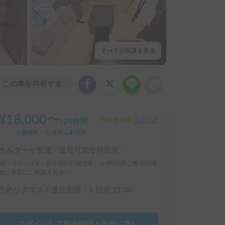
すべての写真を見る
この車を共有する
¥
18,000
〜
5.00
(
2
)
/
24時間
＋保険料・システム利用料
ホルダーが受渡・返却可能な時間帯：
10：００～１6：００対応可能です。１6時以降ご希望の場
合は事前にご相談ください。
予約リクエスト送信期限：
2 日前
11:00
ログインして料金確認＆予約に進む