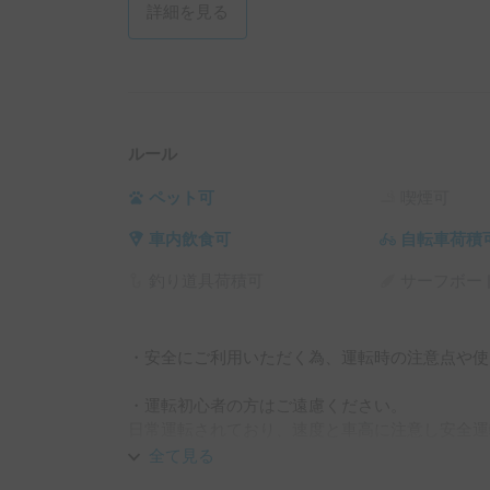
詳細を見る
ルール
ペット可
喫煙可
車内飲食可
自転車荷積
釣り道具荷積可
サーフボー
・安全にご利用いただく為、運転時の注意点や使
・運転初心者の方はご遠慮ください。

日常運転されており、速度と車高に注意し安全運
全て見る
・ご返却が遅れる場合
