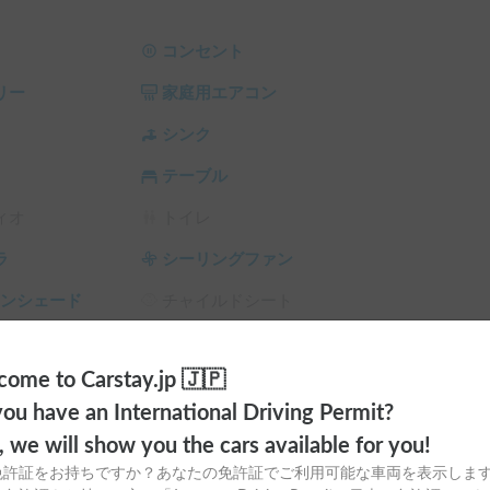
ありますので、キャンプの際は大活躍です。

コンセント
リー
家庭用エアコン
無料送迎可能※です。

ご相談ください。

シンク
ますのでご了承ください。

テーブル
ィオ
トイレ
る」をご確認下さい。

ラ
シーリングファン
ャットからお問い合わせ頂けましたら幸いです。
サンシェード
チャイルドシート
スタイヤ（冬
カーエアコン
ome to Carstay.jp 🇯🇵
ou have an International Driving Permit?
o, we will show you the cars available for you!
免許証をお持ちですか？あなたの免許証でご利用可能な車両を表示しま