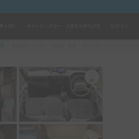
事を読む
キャンピングカー・土地をお持ちの方
ログイン
県
/
家族旅行・スポーツ遠征に最適！YAKATAのキャンピングカ
21