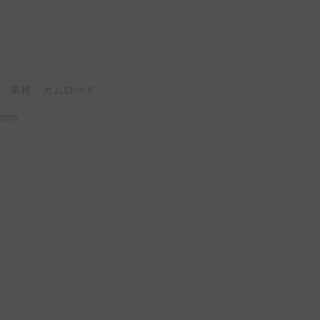
ます。

を必ず敷いて就寝して下さい。

ださい。

車種：カムロード
mm