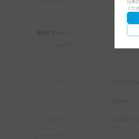
日本の
くだ
追加オプション
モバイルWiFi
シュラフ
なし
なし
テント
タープ
なし
なし
キャンプテーブル
BBQ設備一
なし
なし
ポータブルバッテリー
自転車
なし
なし
ゴミ処理
周辺駅までの
なし
なし