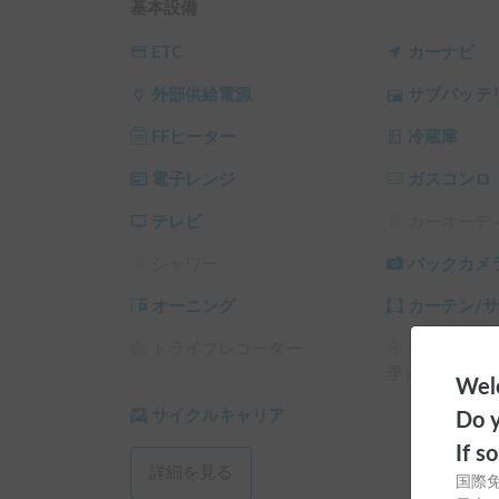
電子レンジ・冷蔵庫・コンロ・シンク等の設備も
基本設備
▼受渡について

ETC
カーナビ
株式会社舘工業事務所にて受け渡しを行います。

外部供給電源
サブバッテ
最寄り駅「羽犬塚駅」、「新幹線　船小屋駅」は
※ご対応出来ない場合もございますので、事前に
FFヒーター
冷蔵庫
乗り換え駐車１台可能です。

※お預かり中の車両トラブル等の責任は負いかね
電子レンジ
ガスコンロ
▼注意事項

テレビ
カーオーデ
※ 追加オプションご利用の方は、必ず「詳細を見
シャワー
バックカメ
ご質問・ご希望などございましたら、遠慮なくチ
オーニング
カーテン/
ドライブレコーダー
スタッドレ
季）
Welc
サイクルキャリア
Do y
If s
詳細を見る
国際