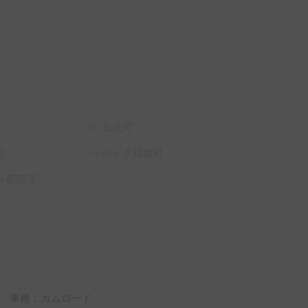
土足可
可
バイク荷積可
ド荷積可
車種：カムロード