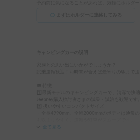
予約前に気になることがあれば、気軽にホルダー
まずはホルダーに連絡してみる
キャンピングカーの説明
家族との思い出にいかがでしょうか？

試乗運転歓迎！お時間が合えば最寄りの駅まで送
🚐 特徴

1️⃣最新モデルのキャンピングカーで、清潔で快
Jeepney購入検討者さまの試乗・試泊も歓迎です。
2️⃣ 扱いやすいコンパクトサイズ

・全長4990mm、全幅2000mmのボディは通
も収まりやすく、運転や駐車がスムーズです。

3️⃣ 充実の装備高断熱構造で快適な室内環境

全て見る
・「高断熱コンポジットパネル」を採用し、断熱