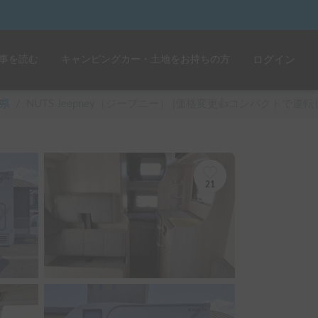
事を読む
キャンピングカー・土地をお持ちの方
ログイン
県
/
NUTS Jeepney（ジープニー） |価格変更👍コンパクトで運転
21