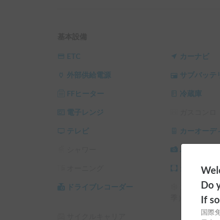
電子レンジ、60L冷蔵庫など、旅を快適にする装
💬予約リクエスト前にご確認下さい

・お問い合わせの際に

基本設備
①利用希望日時

②利用人数

ETC
カーナビ
③目的地をお伝え頂くとやりとりがスムーズです
外部供給電源
サブバッテ
運転手様の運転履歴　(10年以上、普段から運
ある場合でも貸し出しができない場合がございま
FFヒーター
冷蔵庫
メッセージへの返信が３日以上空く場合は事前に
電子レンジ
ガスコンロ
返信がなかった場合には、予約リクエストは承認
・貸渡し時の説明には約1時間ほどお時間を頂き
テレビ
カーオーデ
・車内での調理は禁止としております。

シャワー
バックカメ
・ゴミの処分はゲストさまにお願いしております
・個人間カーシェアの為節度をもってご利用頂け
オーニング
カーテン/
Welc
Do y
※こちらは平日長期割引対象車両です。予約リク
ドライブレコーダー
スタッドレ
└ 平日 48時間以上の予約 ： 平日 利用料金 + シス
季）
If s
└ 平日 72時間以上の予約 ： 平日 利用料金 + システ
国際
サイクルキャリア
└ 平日 96時間以上の予約 ： 平日 利用料金 + システ