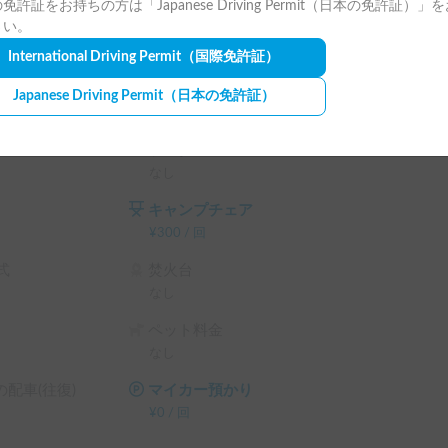
免許証をお持ちの方は「Japanese Driving Permit（日本の免許証）」
テム利用料 の 20% OFF

さい。
）
International Driving Permit
（国際免許証）
Japanese Driving Permit
（日本の免許証）
ランタン
なし
キャンプチェア
¥
300
/
回
式
焚火台
なし
ペット料金
なし
配車(往復)
マイカー預かり
¥
0
/
回