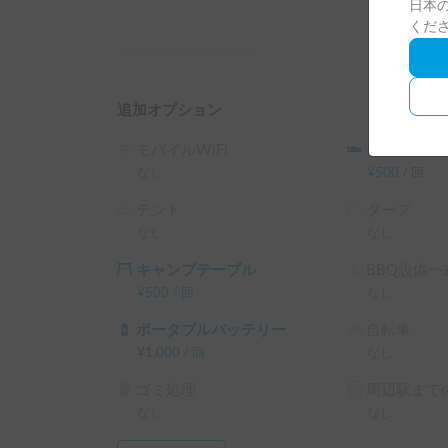
日本の
└ 平日 120時間以上の予約 ： 平日 利用料金 + シス
くだ
（土日祝・カーシェアのハイシーズン日は対象外
追加オプション
モバイルWiFi
シュラフ
なし
¥
500
/
回
テント
タープ
なし
なし
キャンプテーブル
BBQ設備一
¥
500
/
回
なし
ポータブルバッテリー
自転車
¥
1,000
/
回
なし
ゴミ処理
周辺駅までの
なし
なし