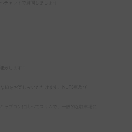
へチャットで質問しましょう
迎致します！

適な旅をお楽しみいただけます。NUTS車及び


常のキャブコンに比べてスリムで、一般的な駐車場に
性・保温性に優れた室内環境と家庭用エアコンや