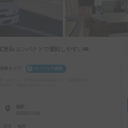
価格変更👍コンパクトで運転しやすい🚐
保険タイプ
カーシェア保険
壁・縁石など、自損事故は補償対象外です。他車運転特約
の付帯で、保険料が割引になります。
糒駅
福岡県田川市糒
免許