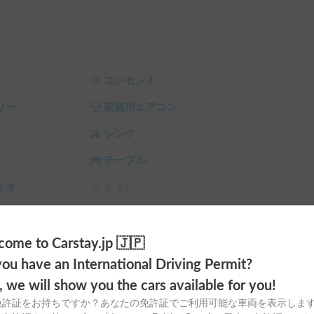
備が標準で備わっています。

コンセント
。

リー
家庭用エアコン
転される方でお願い致します。カレンダーに空きが
す。

シンク
ご連絡をお願いします。事前連絡なく一週間以上
テーブル
いたしかねますのでご了承ください。

ますのでご考慮の上ご予約下さい。

ィオ
トイレ
ラ
シーリングファン
のでご了承下さい。

ると幸いです。

サンシェード
チャイルドシート
ome to Carstay.jp 🇯🇵
ou have an International Driving Permit?
エスト画面で予約前に割引率を確認できます。

スタイヤ（冬
カーエアコン
テム利用料 の 5% OFF

o, we will show you the cars available for you!
ム利用料 の 10% OFF

免許証をお持ちですか？あなたの免許証でご利用可能な車両を表示しま
ム利用料 の 15% OFF
