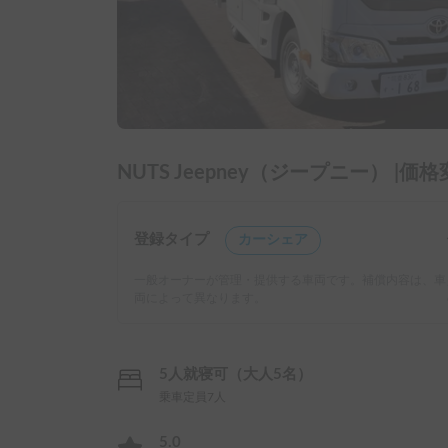
NUTS Jeepney（ジープニー） |
登録タイプ
カーシェア
一般オーナーが管理・提供する車両です。補償内容は、車
両によって異なります。
5人就寝可（大人5名）
乗車定員7人
5.0