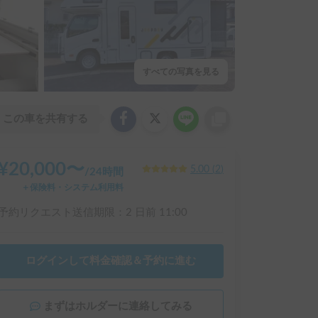
すべての写真を見る
この車を共有する
¥
20,000
〜
5.00
(
2
)
/
24時間
＋保険料・システム利用料
予約リクエスト送信期限：
2 日前
11:00
ログインして料金確認＆予約に進む
まずはホルダーに連絡してみる