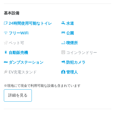
https://enanoki.com/base/userguide.html
基本設備
■ロードサイド

・道路際の駐車場での車中泊となります。

24時間使用可能なトイレ
水道
・チェックアウトは利用票を返却するのみです。

フリーWiFi
公園
■インサイド

・施設内の駐車場での宿泊となります。

ペット可
喫煙所
・夜間２０時～９時はゲートが閉まります。

自動販売機
コインランドリー
・オプションで合計１５Ａの２口電源をご利用いただけま
す。

ダンプステーション
防犯カメラ
■オートサイト

EV充電スタンド
管理人
・施設内の駐車場を併設した土のサイトでの宿泊となりま
す。

※現地にて現金で利用可能な設備も含まれています
・夜間２０時～９時はゲートが閉まります。

・テントの設営の他、オプションでＢＢＱをご利用いただけ
詳細を見る
ます。

・シャワーのご利用が可能です。