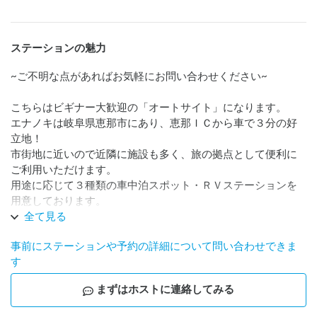
ステーションの魅力
~ご不明な点があればお気軽にお問い合わせください~

こちらはビギナー大歓迎の「オートサイト」になります。

エナノキは岐阜県恵那市にあり、恵那ＩＣから車で３分の好
立地！

市街地に近いので近隣に施設も多く、旅の拠点として便利に
ご利用いただけます。

用途に応じて３種類の車中泊スポット・ＲＶステーションを
用意しております。

全て見る
■注意事項

事前にステーションや予約の詳細について問い合わせできま
・禁煙（施設外に喫煙所あり）

す
・ペット不可

・焚火可能

まずはホストに連絡してみる
・ガスコンロ使用可能

※詳細は公式サイトをご覧ください。
