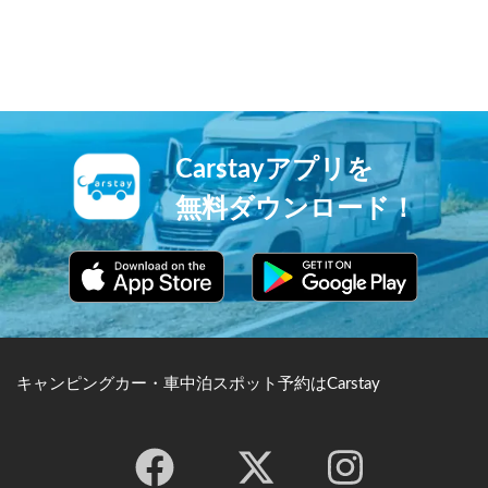
本に現存する数少ない伝統的
少ない伝統的な街並みを持つ
な街並みを持つ宿場町の1つ
宿場町の1つです。馬籠宿と
です。妻籠宿と合わせて、木
合わせて、木曽路を代表する
曽路を代表する観光名所とし
観光名所として名高い地で
て名高い地です。
す。
Carstayアプリを
無料ダウンロード！
キャンピングカー・車中泊スポット予約はCarstay