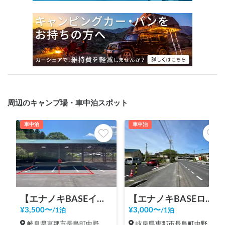
周辺のキャンプ場・車中泊スポット
車中泊
車中泊
【エナノキBASEインサイド】アウトドア・車中泊デビュー大歓迎！！/NEW OPENにつき施設は新品です/BBQ/オフ会・貸し切りぜひご相談下さい！/恵那市ICからスグです！
【エナノキBASEロードサイド】アウトドア・車中泊デビュー大歓迎！！/NEW OPENにつき施設は新品です/BBQ/オフ会・貸し切りぜひご相談下さい！/恵那市ICからスグです！
¥
3,500
〜
¥
3,000
〜
/
1泊
/
1泊
岐阜県恵那市長島町中野
岐阜県恵那市長島町中野