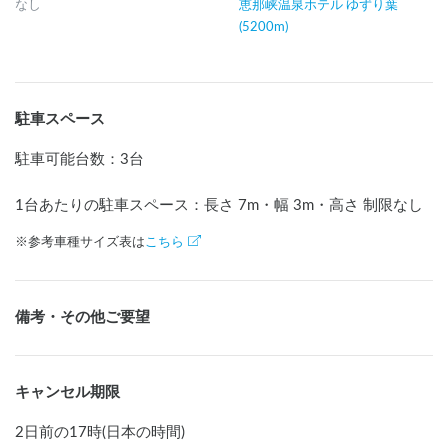
なし
恵那峡温泉ホテル ゆずり葉
(5200m)
駐車スペース
駐車可能台数
：
3台
1台あたりの駐車スペース：長さ
7
m
・幅
3
m
・高さ 制限なし
※参考車種サイズ表は
こちら
備考・その他ご要望
キャンセル期限
2日前の17時(日本の時間)