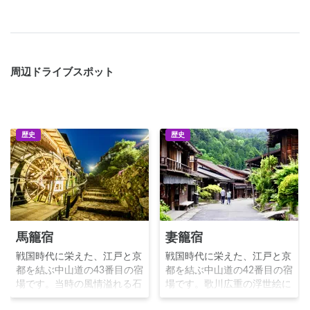
周辺ドライブスポット
歴史
歴史
馬籠宿
妻籠宿
戦国時代に栄えた、江戸と京
戦国時代に栄えた、江戸と京
都を結ぶ中山道の43番目の宿
都を結ぶ中山道の42番目の宿
場です。当時の風情溢れる石
場です。歌川広重の浮世絵に
畳がそのまま残っており、日
も登場し、日本に現存する数