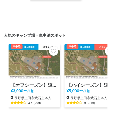
人気のキャンプ場・車中泊スポット
車中泊
車中泊
【オフシーズン】道の駅 美ヶ原高原
【ハイシーズン】道の駅 美ヶ原高原
¥
3,000
〜
¥
5,000
〜
/
1泊
/
1泊
長野県上田市武石上本入
長野県上田市武石上本入
4.1
(
253
)
3.8
(
13
)