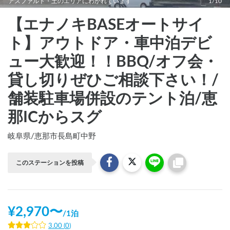
アスファルト・土のエリアにわかれています
1/10
【エナノキBASEオートサイ
ト】アウトドア・車中泊デビ
ュー大歓迎！！BBQ/オフ会・
貸し切りぜひご相談下さい！/
舗装駐車場併設のテント泊/恵
那ICからスグ
岐阜県
/
恵那市長島町中野
このステーションを投稿
¥
2,970
〜
/
1泊
3.00
(
0
)