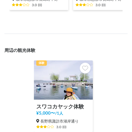
3.0
(
0
)
3.0
(
0
)
周辺の観光体験
体験
スワコカヤック体験
¥
5,000
〜
/
1人
長野県諏訪市湖岸通り
3.0
(
0
)