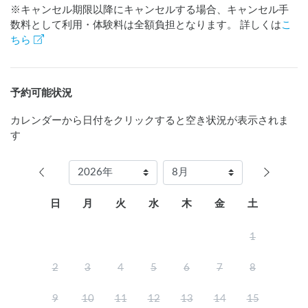
※キャンセル期限以降にキャンセルする場合、キャンセル手
数料として利用・体験料は全額負担となります。 詳しくは
こ
ちら
予約可能状況
カレンダーから日付をクリックすると空き状況が表示されま
す
日
月
火
水
木
金
土
1
2
3
4
5
6
7
8
9
10
11
12
13
14
15