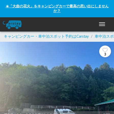
☀️「大曲の花火」をキャンピングカーで最高の思い出にしません
か？
ナビゲー
キャンピングカー・車中泊スポット予約はCarstay
/
車中泊スポ
3