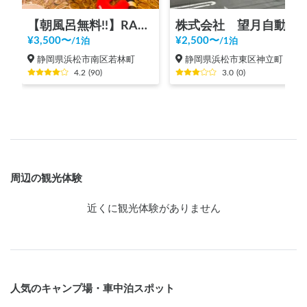
【朝風呂無料!!】RAKU SPA Cafe 浜松 | 一日中くつろげる/カフェ/コミック・雑誌読み放題/コワーキングスペース/浜松最大級タワーサウナ
株式会社 望月自動車商会
¥
3,500
〜
¥
2,500
〜
/
1泊
/
1泊
静岡県浜松市南区若林町
静岡県浜松市東区神立町
4.2
(
90
)
3.0
(
0
)
周辺の観光体験
近くに観光体験がありません
人気のキャンプ場・車中泊スポット