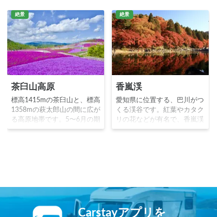
絶景
絶景
茶臼山高原
香嵐渓
標高1415mの茶臼山と、標高
愛知県に位置する、巴川がつ
1358mの萩太郎山の間に広が
くる渓谷です。紅葉やカタク
る高原地帯です。5〜6月の期
リの花などが有名で、香嵐渓
間で、ピンク薄紫白など約40
の美しい景観を一望できる待
万株7種類の芝桜が22000㎡
月橋には、特に紅葉シーズン
の広大な敷地に咲き誇りま
には多くの観光客が訪れま
す。休暇村、高原の美術館、
す。
矢筈池、レストハウス、天空
庵、放牧場等の施設も豊富で
す。
Carstayアプリを