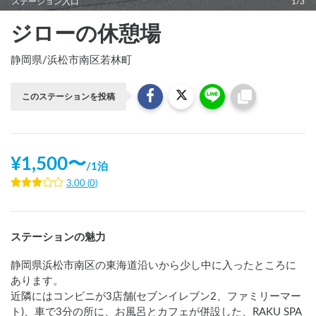
ステーション入口
1/3
ジローの休憩場
静岡県
/
浜松市南区若林町
このステーションを投稿
¥
1,500
〜
/
1泊
3.00
(
0
)
ステーションの魅力
静岡県浜松市南区の東海道沿いから少し中に入ったところに
あります。

近隣にはコンビニが3店舗(セブンイレブン2、ファミリーマー
ト)、車で3分の所に、お風呂とカフェが併設した、RAKU SPA 