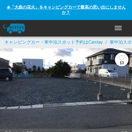
☀️「大曲の花火」をキャンピングカーで最高の思い出にしません
か？
ナビゲー
キャンピングカー・車中泊スポット予約はCarstay
/
車中泊スポ
13