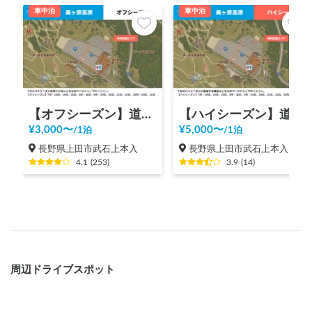
車中泊
車中泊
【オフシーズン】道の駅 美ヶ原高原
【ハイシーズン】道の駅 美ヶ原高原
¥
3,000
〜
¥
5,000
〜
/
1泊
/
1泊
長野県上田市武石上本入
長野県上田市武石上本入
4.1
(
253
)
3.9
(
14
)
周辺ドライブスポット