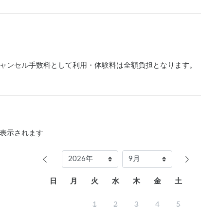
円

200円

ャンセル手数料として利用・体験料は全額負担となります。
予約いただけます。

ントでの予約です。

表示されます
要）

 前日までに予約が必要）

日
月
火
水
木
金
土
でお問い合わせくださいませ。

1
2
3
4
5