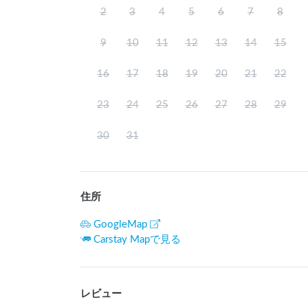
8:00～20:30

2
3
4
5
6
7
8
9
10
11
12
13
14
15
◆ゴミのお受取りについて：

現地にて有料にてお預かり可能です。

16
17
18
19
20
21
22
ごみの取扱については、現地受付にてお尋ねくだ
23
24
25
26
27
28
29
【注意事項等】

※100V電源はございませんが、ポータブル電源の貸出
30
31
※夜間のトイレ利用について：

23:00～4:00の間は防犯上玄関を施錠して
お呼びください。なお、深夜1:00～4:00の時間
館内外巡回時間帯は、館内に入室不可。

住所
【ペットについて】

GoogleMap
入店は不可（糞の処理・持ち帰りをお願いします）
Carstay Mapで見る
●  犬を同伴される場合は、チェックインの際に「
「ワクチン接種証明書」のご提示をお願いいたし
猫を同伴される場合は、車外へ連れ出さないよう
※ペットについて：ペットの館内への入店はご遠
レビュー
す）ただし、盲導犬を除きます。
