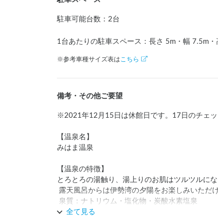
駐車可能台数
：
2台
1台あたりの駐車スペース：長さ
5
m
・幅
7.5
m
・
※参考車種サイズ表は
こちら
備考・その他ご要望
※2021年12月15日は休館日です。17日のチェ
【温泉名】

みはま温泉

【温泉の特徴】

とろとろの湯触り、湯上りのお肌はツルツルにな
 露天風呂からは伊勢湾の夕陽をお楽しみいただけます。

 泉質：ナトリウム・塩化物・炭酸水素塩泉

全て見る