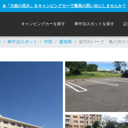
☀️「大曲の花火」をキャンピングカーで最高の思い出にしませんか？
キャンピングカーを探す
車中泊スポットを探す
記
y
/
車中泊スポット
/
中部
/
愛知県
/
湯YOUパーク 亀の井ホ