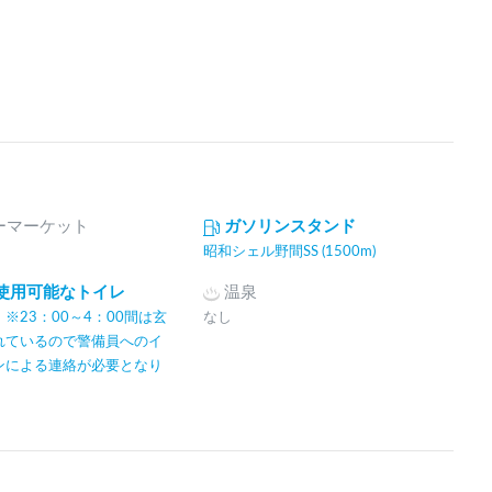
ーマーケット
ガソリンスタンド
昭和シェル野間SS (1500m)
間使用可能なトイレ
温泉
※23：00～4：00間は玄
なし
れているので警備員へのイ
ンによる連絡が必要となり