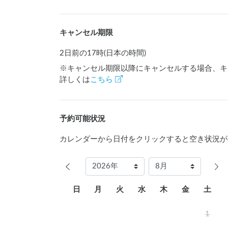
【施設利用の補足】

◆温泉施設のオプション：フェイスタオル販売210
　　　　　　　　　　　　　　バスタオルレンタル
キャンセル期限
◆温浴施設の営業時間：

2日前の17時(日本の時間)
5:00～9:00

※キャンセル期限以降にキャンセルする場合、キ
11:00～24:00

詳しくは
こちら
◆ご宿泊ご希望の方へ：

ご利用日の6か月前の月の初日から、お電話等でご
ただし、お電話の場合8時30分からの受付。

予約可能状況
ご予約方法は、お電話、インターネット及びフロ
カレンダーから日付をクリックすると空き状況が
◆お食事：

朝食：1,700円（7:00～9:00 前日までに予約が必
夕食：6,200円（17:20〜21:00  L.O 20:00
日
月
火
水
木
金
土
※夏休み期間中のお食事については、直接当宿ま
1
◆売店利用可能時間：
