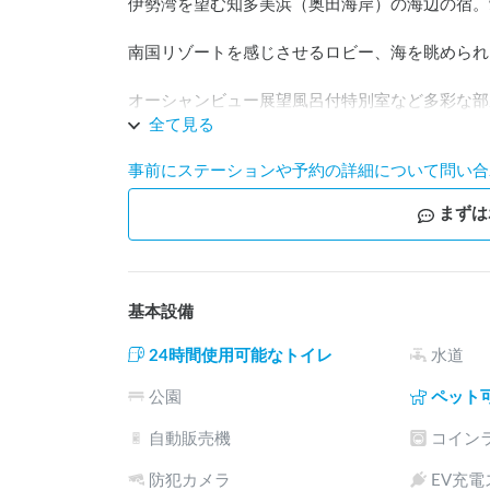
伊勢湾を望む知多美浜（奥田海岸）の海辺の宿。
南国リゾートを感じさせるロビー、海を眺められ
オーシャンビュー展望風呂付特別室など多彩な部
全て見る
伊勢湾に映える夕日を眺めながらの海鮮料理や、
事前にステーションや予約の詳細について問い合
まずは
基本設備
24時間使用可能なトイレ
水道
公園
ペット
自動販売機
コイン
防犯カメラ
EV充