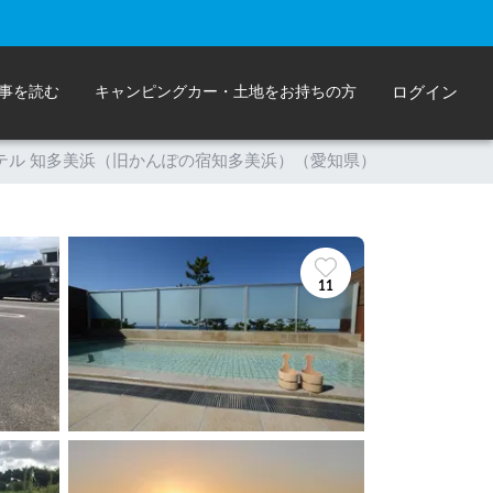
事を読む
キャンピングカー・土地をお持ちの方
ログイン
テル 知多美浜（旧かんぽの宿知多美浜）（愛知県）
11