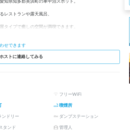
愛知県知多郡美浜町の車中泊スポット。

るレストランや露天風呂、

屋タイプで癒しの空間が満喫できます。

お肌ツルツルの天然温泉をお楽しみください。
わせできます
ホストに連絡してみる
フリーWiFi
可
喫煙所
ランドリー
ダンプステーション
電スタンド
管理人