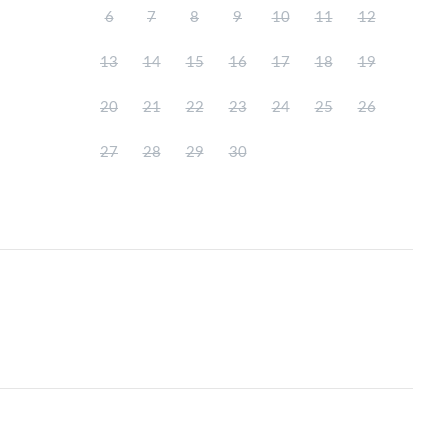
6
7
8
9
10
11
12
13
14
15
16
17
18
19
20
21
22
23
24
25
26
さい。

27
28
29
30
がございます（128,000mAh。500円/泊）

おりますので、玄関に備え付けのインターフォンにて夜間警備員を
帯はご利用いただけません。



予防接種証明書」及び

ます。

お願いいたします。

慮いただいております（糞の処理・持ち帰りをお願いしま