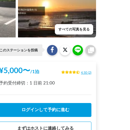
すべての写真を見る
このステーションを投稿
¥
5,000
〜
/
1泊
4.50
(
2
)
予約受付締切：
1 日前
21:00
ログインして予約に進む
まずはホストに連絡してみる