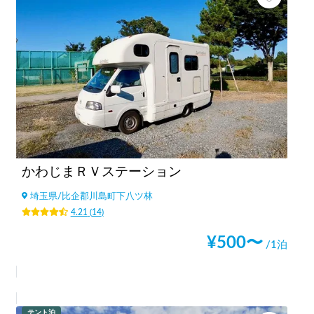
かわじまＲＶステーション
埼玉県
/
比企郡川島町下八ツ林
4.21
(
14
)
¥
500
〜
/1泊
テント泊