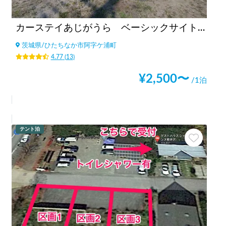
カーステイあじがうら ベーシックサイト（6m×5ｍ）
茨城県
/
ひたちなか市阿字ケ浦町
4.77
(
13
)
¥
2,500
〜
/1泊
テント泊