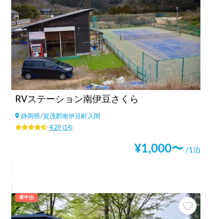
RVステーション南伊豆さくら
静岡県
/
賀茂郡南伊豆町入間
4.29
(
14
)
¥
1,000
〜
/1泊
車中泊