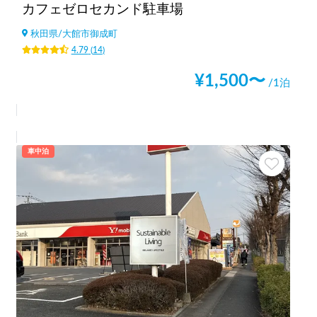
カフェゼロセカンド駐車場
秋田県
/
大館市御成町
4.79
(
14
)
¥
1,500
〜
/1泊
車中泊