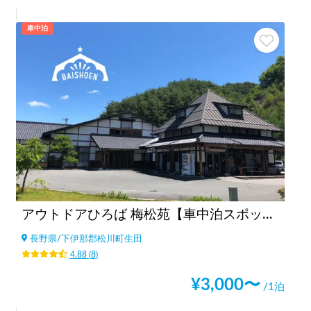
車中泊
アウトドアひろば 梅松苑【車中泊スポット駐車場エリア🚐】
長野県
/
下伊那郡松川町生田
4.88
(
8
)
¥
3,000
〜
/1泊