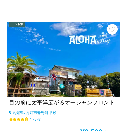
テント泊
目の前に太平洋広がるオーシャンフロント！桂浜まで10分『RVパーク ALOHA Village・BaseCamp』
高知県
/
高知市春野町甲殿
4.75
(
8
)