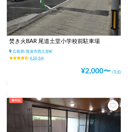
焚き火BAR 尾道土堂小学校前駐車場
広島県
/
尾道市西土堂町
4.50
(
14
)
¥
2,000
〜
/1泊
車中泊