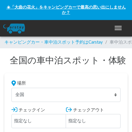
☀️「大曲の花火」をキャンピングカーで最高の思い出にしません
か？
ナビゲー
キャンピングカー・車中泊スポット予約はCarstay
/
車中泊スポ
全国の車中泊スポット・体験
場所
全国
チェックイン
チェックアウト