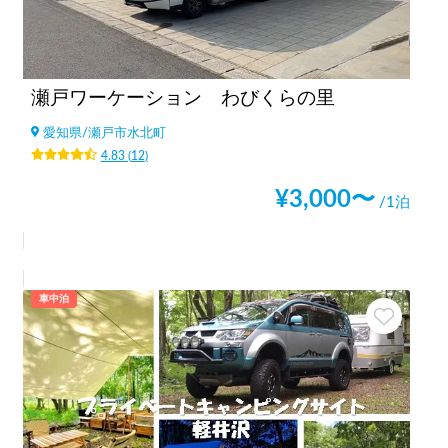
瀬戸ワーケーション わびくらの里
愛知県
/
瀬戸市水北町
4.83
(
12
)
¥
3,000
〜
/1泊
車中泊