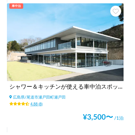
車中泊
シャワー＆キッチンが使える車中泊スポットBONAPOOL
広島県
/
尾道市瀬戸田町瀬戸田
4.88
(
8
)
¥
3,500
〜
/1泊