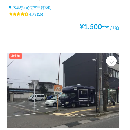
広島県
/
尾道市三軒家町
4.73
(
15
)
¥
1,500
〜
/1泊
車中泊