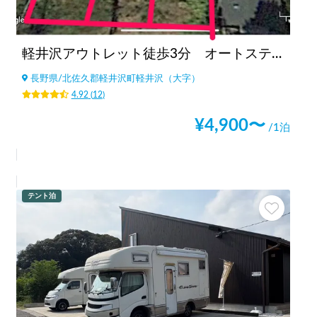
軽井沢アウトレット徒歩3分 オートステーション(現在休止中)
長野県
/
北佐久郡軽井沢町軽井沢（大字）
4.92
(
12
)
¥
4,900
〜
/1泊
テント泊