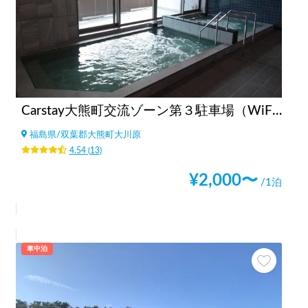
Carstay大熊町交流ゾーン第３駐車場（WiFi、温浴施設、コンビニ、飲食店街、コインランドリーすぐ）
福島県
/
双葉郡大熊町大川原
4.54
(
13
)
¥
2,000
〜
/1泊
車中泊