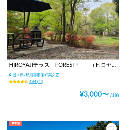
HIROYAJIテラス FOREST+ （ヒロヤジテラス フォレストプラス）
栃木県
/
那須郡那須町高久乙
4.64
(
11
)
¥
3,000
〜
/1泊
車中泊