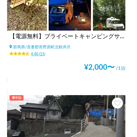
【電源無料】プライベートキャンピングサイト軽井沢
群馬県
/
吾妻郡長野原町北軽井沢
4.40
(
15
)
¥
2,000
〜
/1泊
車中泊