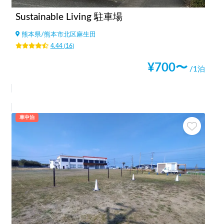
Sustainable Living 駐車場
熊本県
/
熊本市北区麻生田
4.44
(
16
)
¥
700
〜
/1泊
車中泊