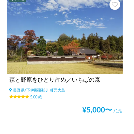
森と野原をひとり占め／いちばの森
長野県
/
下伊那郡松川町元大島
5.00
(
8
)
¥
5,000
〜
/1泊