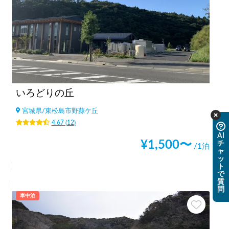
いろどりの丘
宮城県
/
東松島市野蒜ケ丘
4.67
(
12
)
AI
¥
1,500
〜
チ
/1泊
ャ
ッ
ト
で
質
問
車中泊