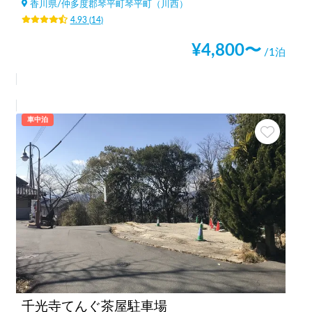
香川県
/
仲多度郡琴平町琴平町（川西）
4.93
(
14
)
¥
4,800
〜
/1泊
車中泊
千光寺てんぐ茶屋駐車場