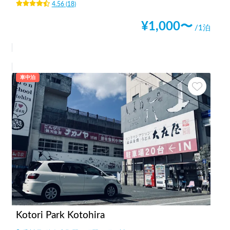
4.56
(
18
)
¥
1,000
〜
/1泊
車中泊
Kotori Park Kotohira