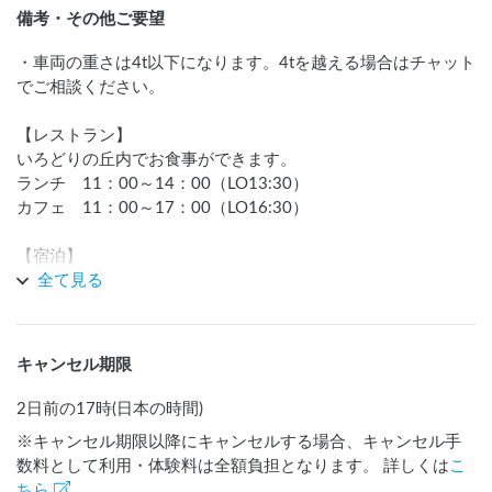
備考・その他ご要望
・車両の重さは4t以下になります。4tを越える場合はチャット
でご相談ください。

【レストラン】

いろどりの丘内でお食事ができます。

ランチ　11：00～14：00（LO13:30）

カフェ　11：00～17：00（LO16:30）

【宿泊】

館内には宿泊スペースもあり、ベッドがあります。毎週金曜
全て見る
日のみご利用可能です。2日前の16：00迄に電話で受け付け
ております。

キャンセル期限
https://irodori.jmdo.org/guid/hotel
2日前の17時(日本の時間)
【お風呂・岩盤浴】

※キャンセル期限以降にキャンセルする場合、キャンセル手
家とは違う、ちょっと贅沢なお風呂です。

数料として利用・体験料は全額負担となります。 詳しくは
こ
市内唯一の岩盤浴もあり、ゆっくりと寛いでいただくことが
ちら