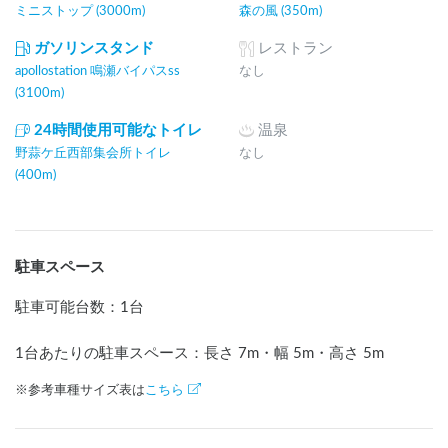
ミニストップ (3000m)
森の風 (350m)
ガソリンスタンド
レストラン
apollostation 鳴瀬バイパスss
なし
(3100m)
24時間使用可能なトイレ
温泉
野蒜ケ丘西部集会所トイレ
なし
(400m)
駐車スペース
駐車可能台数
：
1台
1台あたりの駐車スペース：長さ
7
m
・幅
5
m
・高さ
5
m
※参考車種サイズ表は
こちら