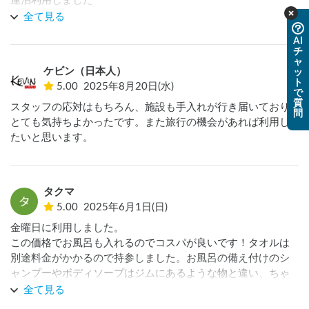
連泊利用しました　

スタッフ皆様親切で気持ち良く利用できました　運転手１人
全て見る
浴場込み電源オプションで2000円はコスパ良いです

AI
ただ１つだけ残念なのが夜間のトイレです

チ
閉店時間以降は

ャ
ケビン（日本人）
ッ
歩いて500メートルの東名駅のトイレ利用でした　静かな住宅
ト
5.00
2025年8月20日(水)
街を歩いて街灯も暗めなので少し怖かったです笑　洋式のト
で
質
イレでウォッシュ機能は無かったです

スタッフの応対はもちろん、施設も手入れが行き届いており
問
トイレットペーパーは持って行く方が良いです無い時が多い
とても気持ちよかったです。また旅行の機会があれば利用し
ので　車に最低限

たいと思います。
ポーダブルトイレはあった方が良いです

浴場は2日共に１人の貸切状態でした

同乗者は１人500円追加で浴場利用できます　予約時間空きが
タクマ
あったので2時間しました
5.00
2025年6月1日(日)
金曜日に利用しました。

この価格でお風呂も入れるのでコスパが良いです！タオルは
別途料金がかかるので持参しました。お風呂の備え付けのシ
ャンプーやボディソープはジムにあるような物と違い、ちゃ
んとした物でした！ドライヤーもあるのでAC電源は使わずに
全て見る
済みました。
