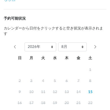
できます。

通常：大人500円、小学生300円

タオル付：大人700円、小学生500円

岩盤浴：1500円

予約可能状況
※シャンプー、リンス、ボディソープは常備しております。

　タオルのみ貸出しをしております。
カレンダーから日付をクリックすると空き状況が表示されま
す
日
月
火
水
木
金
土
1
2
3
4
5
6
7
8
9
10
11
12
13
14
15
16
17
18
19
20
21
22