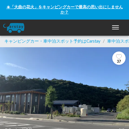
☀️「大曲の花火」をキャンピングカーで最高の思い出にしません
か？
ナビゲー
キャンピングカー・車中泊スポット予約はCarstay
/
車中泊スポ
37