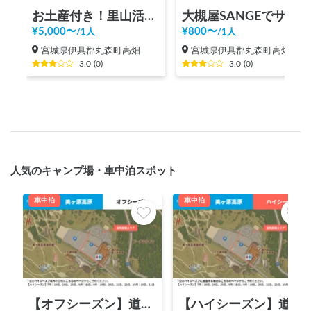
お土産付き！里山活動体験
大槻屋SANGEでサイクルステーション施設利用（サイクリスト向け）
¥
5,000
〜
¥
800
〜
/
1人
/
1人
宮城県伊具郡丸森町高畑
宮城県伊具郡丸森町高畑
3.0
(
0
)
3.0
(
0
)
人気のキャンプ場・車中泊スポット
車中泊
車中泊
【オフシーズン】道の駅 美ヶ原高原
【ハイシーズン】道の駅 美ヶ原高原