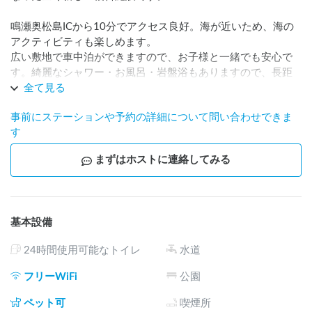
鳴瀬奥松島ICから10分でアクセス良好。海が近いため、海の
アクティビティも楽しめます。

広い敷地で車中泊ができますので、お子様と一緒でも安心で
す。綺麗なシャワー・お風呂・岩盤浴もありますので、長距
離移動の疲れも癒すことができます。

全て見る
木のぬくもりが溢れたいろどりの丘で、ぜひ一度Carstayをお
事前にステーションや予約の詳細について問い合わせできま
楽しみください。

す
※トイレ

まずはホストに連絡してみる
原則、当日19時～翌朝8時30分までは、東名駅横にある西部
集会所外トイレを

ご利用いただいております(徒歩5分)。

ただし、館内に宿泊者がいる場合は当日22時頃まで館内トイ
基本設備
レを利用可能性です。

当日の予約状況により変化いたしますので、スタッフまでお
24時間使用可能なトイレ
水道
声がけください。

※焚火・BBQ

フリーWiFi
公園
ご希望の方はチャットにてご相談ください。

※お車が大きい場合

ペット可
喫煙所