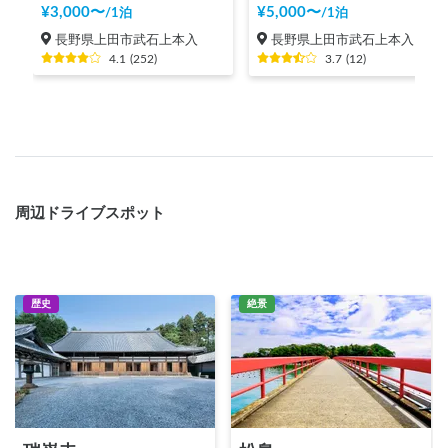
¥
3,000
〜
¥
5,000
〜
/
1泊
/
1泊
長野県上田市武石上本入
長野県上田市武石上本入
4.1
(
252
)
3.7
(
12
)
周辺ドライブスポット
歴史
絶景