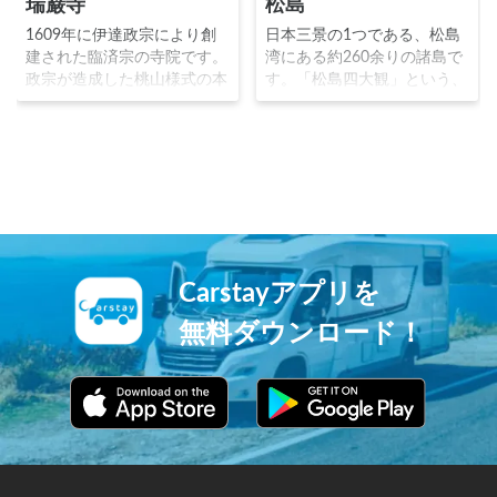
瑞巌寺
松島
1609年に伊達政宗により創
日本三景の1つである、松島
建された臨済宗の寺院です。
湾にある約260余りの諸島で
政宗が造成した桃山様式の本
す。「松島四大観」という、
堂は国宝に指定され、政宗が
壮観麗観幽観偉観の4つの修
手植えをした「臥龍梅」とい
景地点が有名です。月見の名
う紅白二本の梅の木は今も現
所としても知られ、伊達政宗
存しています。日本三景の１
松尾芭蕉アインシュタイン等
つ松島にあり、古くは松島寺
の偉人を魅了しました。
とも通称されました。
Carstayアプリを
無料ダウンロード！