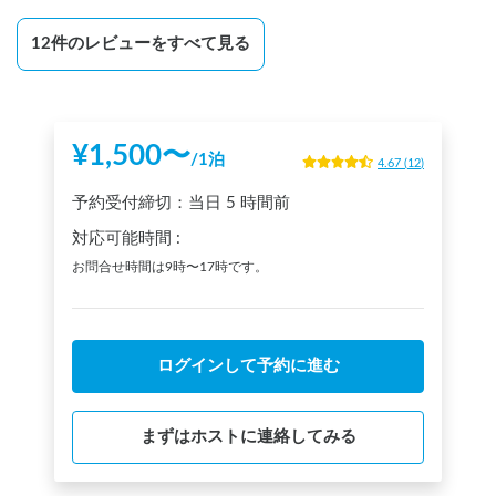
朝は8時半まで施設利用が出来ないので、朝が早い場合は身支
度とトイレに困ります。

12
件のレビューをすべて見る
宿泊者がいないと前の日の19時から半日以上施設を利用出来
ないので注意です。

夜はとても静かで良かったです！
¥
1,500
〜
/
1泊
4.67
(
12
)
予約受付締切：
当日
5 時間前
対応可能時間
:
お問合せ時間は9時〜17時です。
ログインして予約に進む
まずはホストに連絡してみる