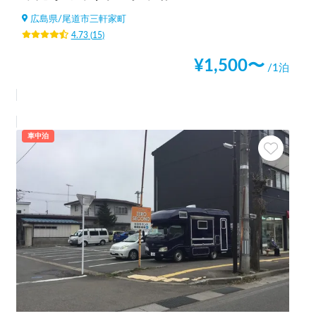
広島県
/
尾道市三軒家町
4.73
(
15
)
¥
1,500
〜
/1泊
車中泊