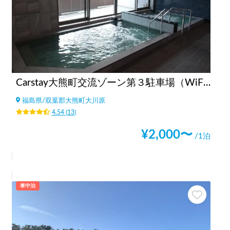
Carstay大熊町交流ゾーン第３駐車場（WiFi、温浴施設、コンビニ、飲食店街、コインランドリーすぐ）
福島県
/
双葉郡大熊町大川原
4.54
(
13
)
¥
2,000
〜
/1泊
車中泊