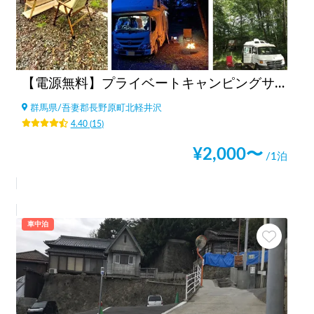
【電源無料】プライベートキャンピングサイト軽井沢
群馬県
/
吾妻郡長野原町北軽井沢
4.40
(
15
)
¥
2,000
〜
/1泊
車中泊