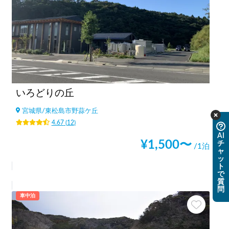
いろどりの丘
宮城県
/
東松島市野蒜ケ丘
4.67
(
12
)
AI
¥
1,500
〜
チ
/1泊
ャ
ッ
ト
で
質
問
車中泊