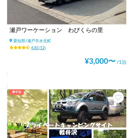
瀬戸ワーケーション わびくらの里
愛知県
/
瀬戸市水北町
4.83
(
12
)
¥
3,000
〜
/1泊
車中泊