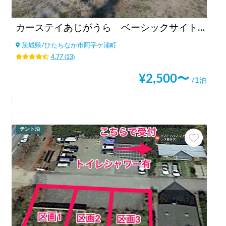
カーステイあじがうら ベーシックサイト（6m×5ｍ）
茨城県
/
ひたちなか市阿字ケ浦町
4.77
(
13
)
¥
2,500
〜
/1泊
テント泊