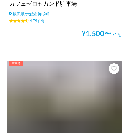
カフェゼロセカンド駐車場
秋田県
/
大館市御成町
4.79
(
14
)
¥
1,500
〜
/1泊
車中泊