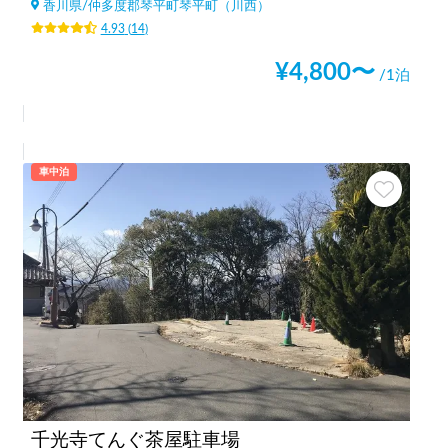
香川県
/
仲多度郡琴平町琴平町（川西）
4.93
(
14
)
¥
4,800
〜
/1泊
車中泊
千光寺てんぐ茶屋駐車場