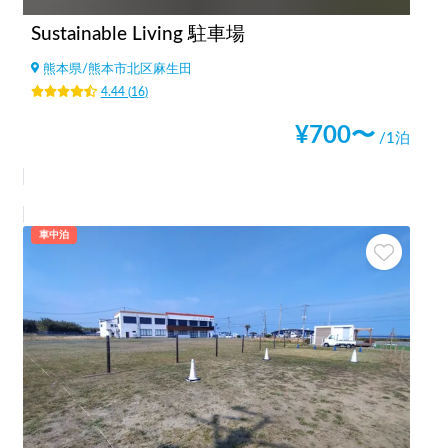
Sustainable Living 駐車場
熊本県
/
熊本市北区麻生田
4.44
(
16
)
¥
700
〜
/1泊
車中泊