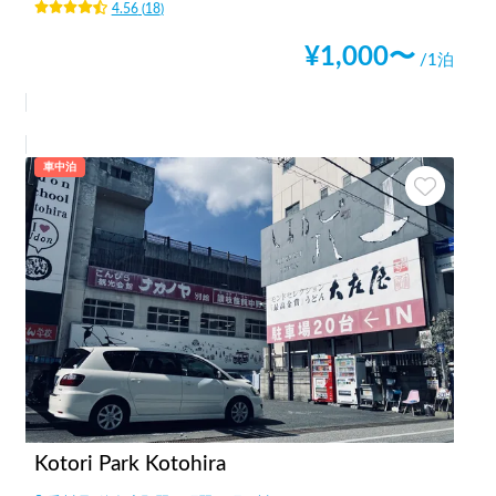
4.56
(
18
)
¥
1,000
〜
/1泊
車中泊
Kotori Park Kotohira