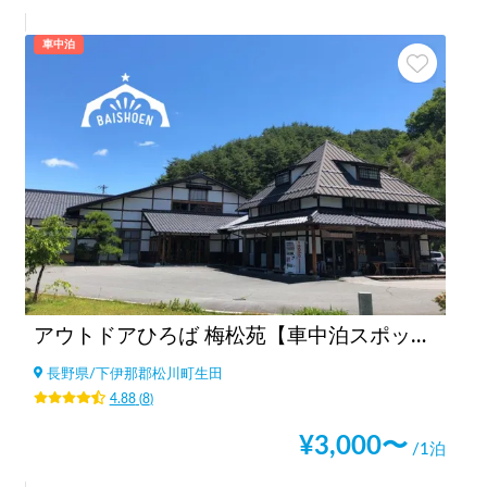
車中泊
アウトドアひろば 梅松苑【車中泊スポット駐車場エリア🚐】
長野県
/
下伊那郡松川町生田
4.88
(
8
)
¥
3,000
〜
/1泊