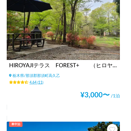
HIROYAJIテラス FOREST+ （ヒロヤジテラス フォレストプラス）
栃木県
/
那須郡那須町高久乙
4.64
(
11
)
¥
3,000
〜
/1泊
車中泊