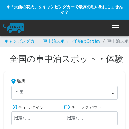
☀️「大曲の花火」をキャンピングカーで最高の思い出にしません
か？
ナビゲー
キャンピングカー・車中泊スポット予約はCarstay
/
車中泊スポ
全国の車中泊スポット・体験
場所
全国
チェックイン
チェックアウト