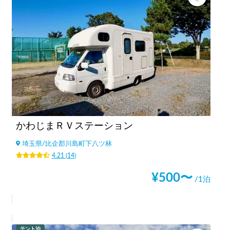
かわじまＲＶステーション
埼玉県
/
比企郡川島町下八ツ林
4.21
(
14
)
¥
500
〜
/1泊
テント泊