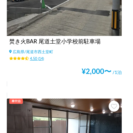
焚き火BAR 尾道土堂小学校前駐車場
広島県
/
尾道市西土堂町
4.50
(
14
)
¥
2,000
〜
/1泊
車中泊