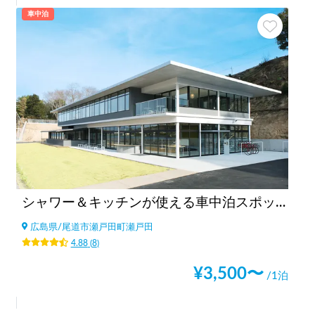
車中泊
シャワー＆キッチンが使える車中泊スポットBONAPOOL
広島県
/
尾道市瀬戸田町瀬戸田
4.88
(
8
)
¥
3,500
〜
/1泊