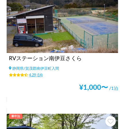
RVステーション南伊豆さくら
静岡県
/
賀茂郡南伊豆町入間
4.29
(
14
)
¥
1,000
〜
/1泊
車中泊