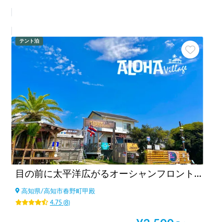
テント泊
目の前に太平洋広がるオーシャンフロント！桂浜まで10分『RVパーク ALOHA Village・BaseCamp』
高知県
/
高知市春野町甲殿
4.75
(
8
)