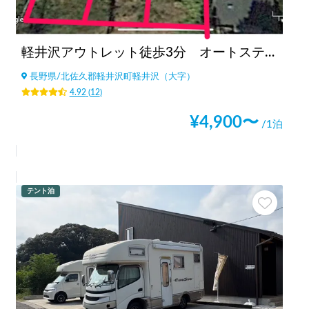
軽井沢アウトレット徒歩3分 オートステーション(現在休止中)
長野県
/
北佐久郡軽井沢町軽井沢（大字）
4.92
(
12
)
¥
4,900
〜
/1泊
テント泊