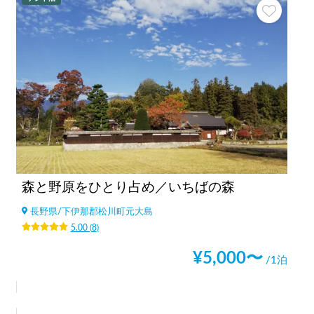
森と野原をひとり占め／いちばの森
長野県
/
下伊那郡松川町元大島
5.00
(
8
)
¥
5,000
〜
/1泊