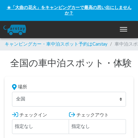
☀️「大曲の花火」をキャンピングカーで最高の思い出にしません
か？
ナビゲー
キャンピングカー・車中泊スポット予約はCarstay
/
車中泊スポ
全国の車中泊スポット・体験
場所
全国
チェックイン
チェックアウト