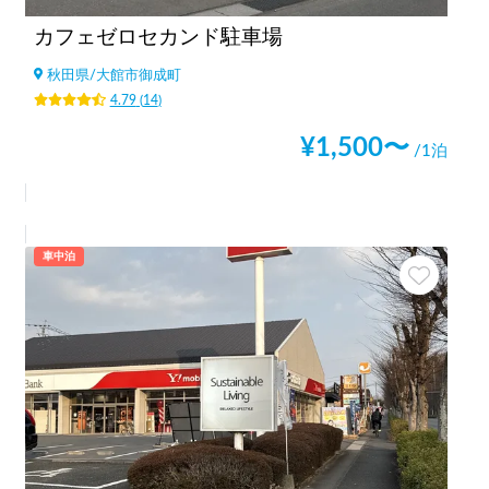
カフェゼロセカンド駐車場
秋田県
/
大館市御成町
4.79
(
14
)
¥
1,500
〜
/1泊
車中泊