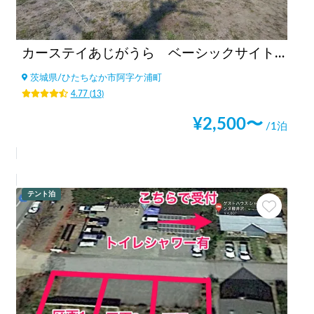
カーステイあじがうら ベーシックサイト（6m×5ｍ）
茨城県
/
ひたちなか市阿字ケ浦町
4.77
(
13
)
¥
2,500
〜
/1泊
テント泊