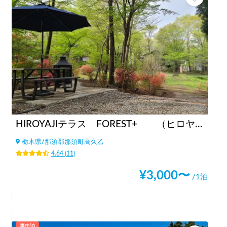
HIROYAJIテラス FOREST+ （ヒロヤジテラス フォレストプラス）
栃木県
/
那須郡那須町高久乙
4.64
(
11
)
¥
3,000
〜
/1泊
車中泊