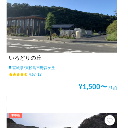
いろどりの丘
宮城県
/
東松島市野蒜ケ丘
4.67
(
12
)
¥
1,500
〜
/1泊
車中泊