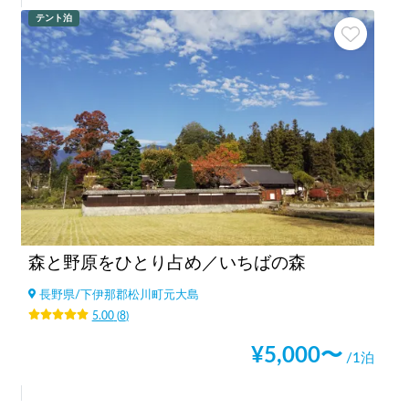
テント泊
森と野原をひとり占め／いちばの森
長野県
/
下伊那郡松川町元大島
5.00
(
8
)
¥
5,000
〜
/1泊