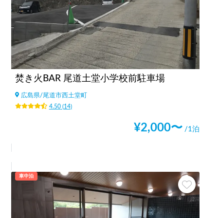
焚き火BAR 尾道土堂小学校前駐車場
広島県
/
尾道市西土堂町
4.50
(
14
)
¥
2,000
〜
/1泊
車中泊