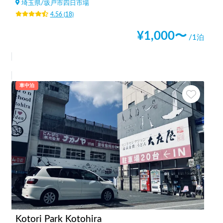
埼玉県
/
坂戸市四日市場
4.56
(
18
)
¥
1,000
〜
/1泊
車中泊
Kotori Park Kotohira