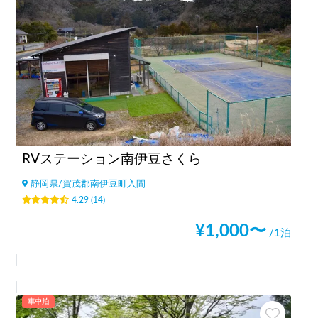
RVステーション南伊豆さくら
静岡県
/
賀茂郡南伊豆町入間
4.29
(
14
)
¥
1,000
〜
/1泊
車中泊