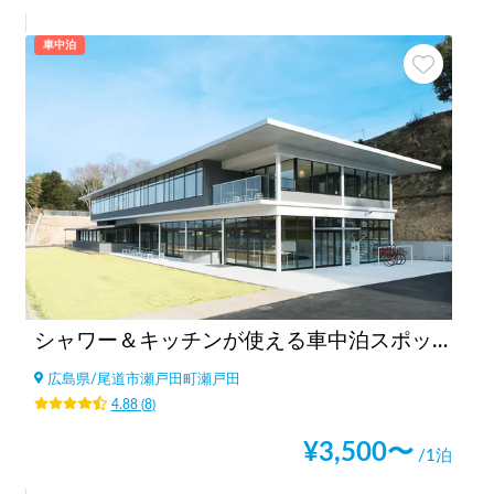
車中泊
シャワー＆キッチンが使える車中泊スポットBONAPOOL
広島県
/
尾道市瀬戸田町瀬戸田
4.88
(
8
)
¥
3,500
〜
/1泊