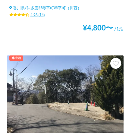
香川県
/
仲多度郡琴平町琴平町（川西）
4.93
(
14
)
¥
4,800
〜
/1泊
車中泊