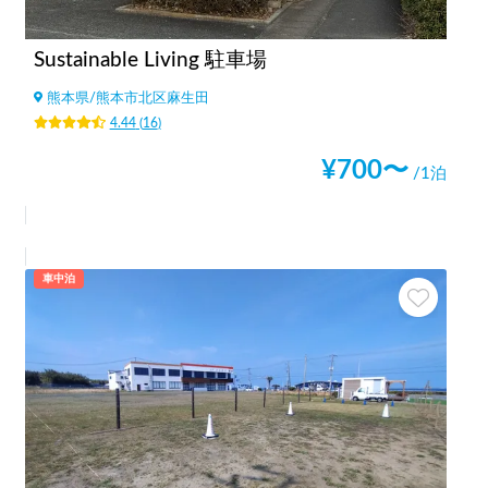
Sustainable Living 駐車場
熊本県
/
熊本市北区麻生田
4.44
(
16
)
¥
700
〜
/1泊
車中泊