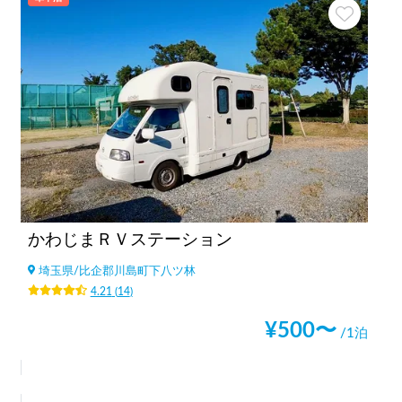
かわじまＲＶステーション
埼玉県
/
比企郡川島町下八ツ林
4.21
(
14
)
¥
500
〜
/1泊