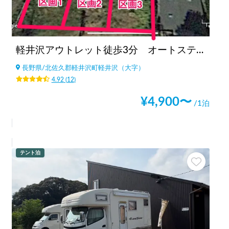
軽井沢アウトレット徒歩3分 オートステーション(現在休止中)
長野県
/
北佐久郡軽井沢町軽井沢（大字）
4.92
(
12
)
¥
4,900
〜
/1泊
テント泊