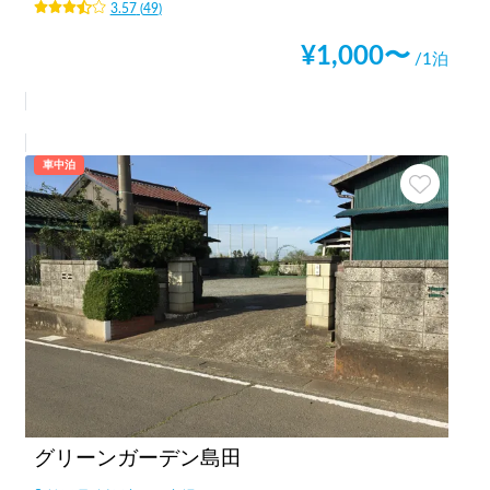
3.57
(
49
)
¥
1,000
〜
/1泊
車中泊
グリーンガーデン島田