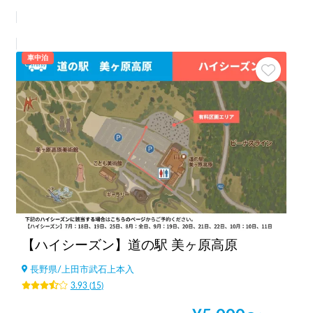
車中泊
【ハイシーズン】道の駅 美ヶ原高原
長野県
/
上田市武石上本入
3.93
(
15
)