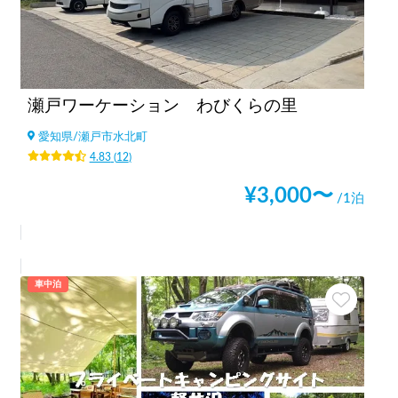
瀬戸ワーケーション わびくらの里
愛知県
/
瀬戸市水北町
4.83
(
12
)
¥
3,000
〜
/1泊
車中泊