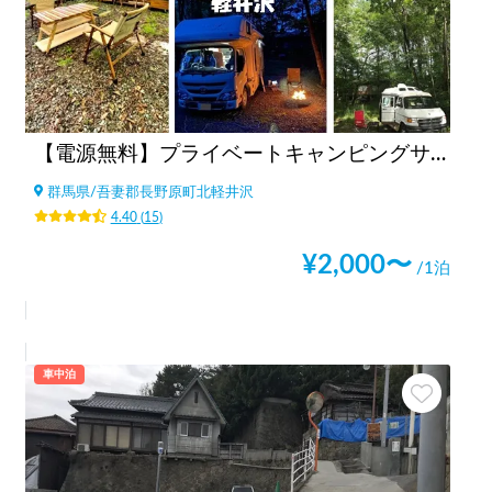
【電源無料】プライベートキャンピングサイト軽井沢
群馬県
/
吾妻郡長野原町北軽井沢
4.40
(
15
)
¥
2,000
〜
/1泊
車中泊