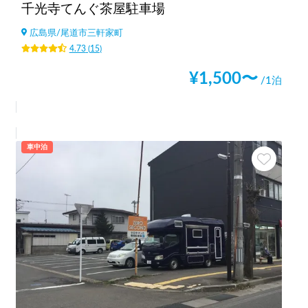
千光寺てんぐ茶屋駐車場
広島県
/
尾道市三軒家町
4.73
(
15
)
¥
1,500
〜
/1泊
車中泊