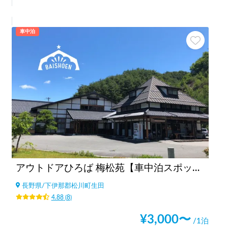
車中泊
アウトドアひろば 梅松苑【車中泊スポット駐車場エリア🚐】
長野県
/
下伊那郡松川町生田
4.88
(
8
)
¥
3,000
〜
/1泊