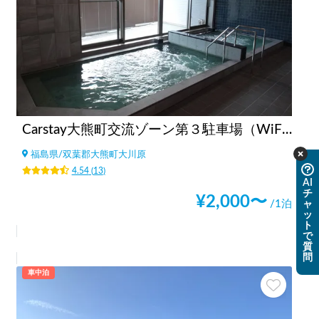
Carstay大熊町交流ゾーン第３駐車場（WiFi、温浴施設、コンビニ、飲食店街、コインランドリーすぐ）
福島県
/
双葉郡大熊町大川原
4.54
(
13
)
AI
チ
¥
2,000
〜
/1泊
ャ
ッ
ト
で
質
問
車中泊