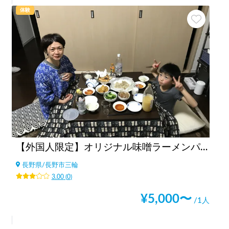
体験
【外国人限定】オリジナル味噌ラーメンパーティ
長野県
/
長野市三輪
3.00
(
0
)
¥
5,000
〜
/1人