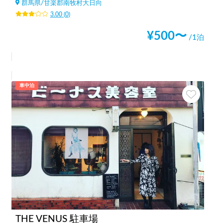
群馬県
/
甘楽郡南牧村大日向
3.00
(
0
)
¥
500
〜
/1泊
車中泊
THE VENUS 駐車場