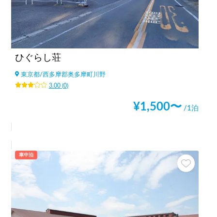
ひぐらし荘
東京都
/
西多摩郡奥多摩町川野
3.00
(
0
)
¥
1,500
〜
/1泊
車中泊