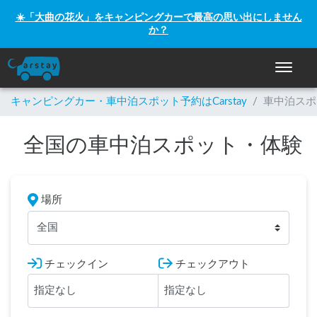
☀️「大曲の花火」をキャンピングカーで最高の思い出にしません
か？
ナビゲー
キャンピングカー・車中泊スポット予約はCarstay
/
車中泊スポ
全国の車中泊スポット・体験
場所
全国
チェックイン
チェックアウト