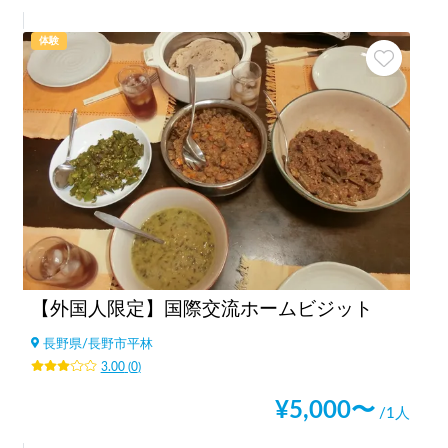
体験
【外国人限定】国際交流ホームビジット
長野県
/
長野市平林
3.00
(
0
)
¥
5,000
〜
/1人