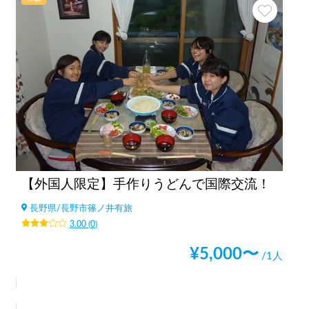
【外国人限定】手作りうどんで国際交流！
長野県
/
長野市篠ノ井有旅
3.00
(
0
)
¥
5,000
〜
/1人