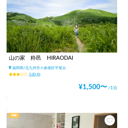
山の家 粋邑 HIRAODAI
福岡県
/
北九州市小倉南区平尾台
3.00
(
0
)
¥
1,500
〜
/1泊
体験