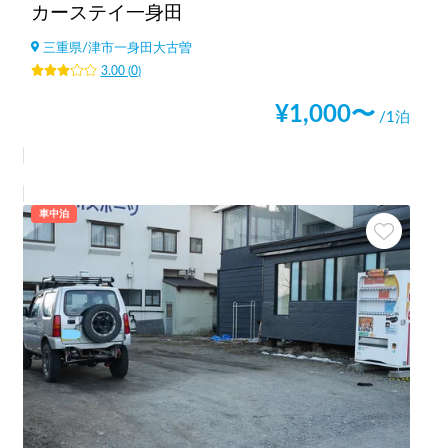
カーステイ一身田
三重県
/
津市一身田大古曽
3.00
(
0
)
¥
1,000
〜
/1泊
車中泊