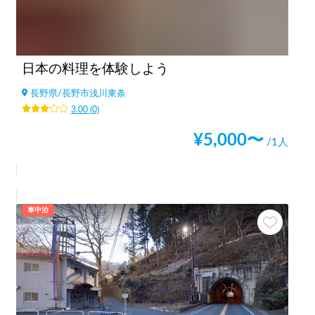
日本の料理を体験しよう
長野県
/
長野市浅川東条
3.00
(
0
)
¥
5,000
〜
/1人
車中泊