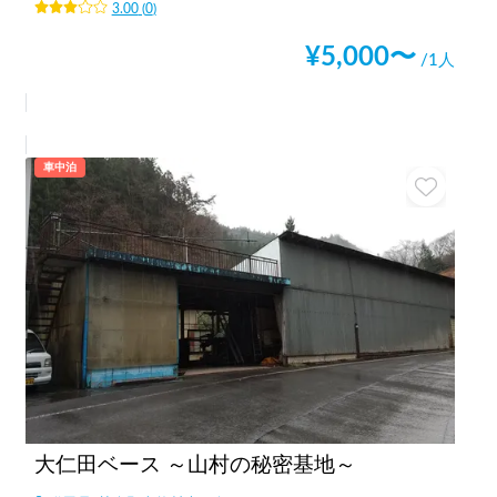
3.00
(
0
)
¥
5,000
〜
/1人
車中泊
大仁田ベース ～山村の秘密基地～