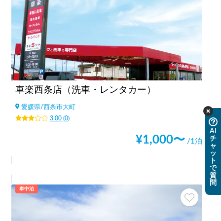
車楽西条店（洗車・レンタカー）
愛媛県
/
西条市大町
3.00
(
0
)
AI
¥
1,000
〜
チ
/1泊
ャ
ッ
ト
で
質
問
車中泊