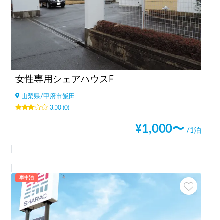
女性専用シェアハウスF
山梨県
/
甲府市飯田
3.00
(
0
)
¥
1,000
〜
/1泊
車中泊