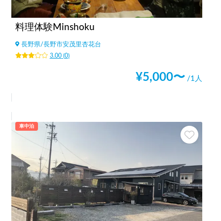
料理体験Minshoku
長野県
/
長野市安茂里杏花台
3.00
(
0
)
¥
5,000
〜
/1人
車中泊