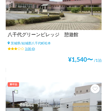
八千代グリーンビレッジ 憩遊館
茨城県
/
結城郡八千代町松本
3.00
(
0
)
¥
1,540
〜
/1泊
車中泊