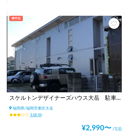
車中泊
スケルトンデザイナーズハウス大岳 駐車場
福岡県
/
福岡市東区大岳
3.00
(
0
)
¥
2,990
〜
/1泊