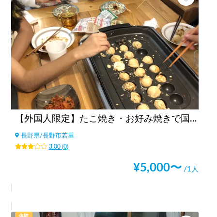
【外国人限定】たこ焼き・お好み焼きで国際交流
長野県
/
長野市若里
3.00
(
0
)
¥
5,000
〜
/1人
体験