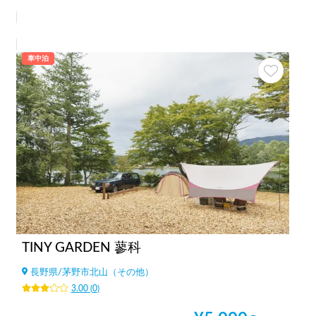
車中泊
TINY GARDEN 蓼科
長野県
/
茅野市北山（その他）
3.00
(
0
)