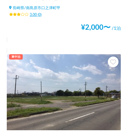
長崎県
/
南島原市口之津町甲
3.00
(
0
)
¥
2,000
〜
/1泊
車中泊