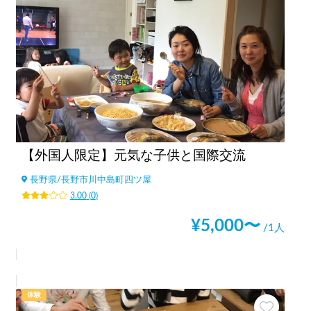
【外国人限定】元気な子供と国際交流
長野県
/
長野市川中島町四ツ屋
3.00
(
0
)
¥
5,000
〜
/1人
体験