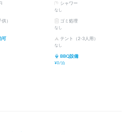
i
シャワー
なし
子供）
ゴミ処理
なし
泊可
テント（2-3人用）
なし
BBQ設備
¥
0
/
泊