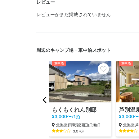
レビュー
レビューがまだ掲載されていません
周辺のキャンプ場・車中泊スポット
車中泊
車中泊
もくもくれん別邸
¥
3,000
〜
¥
3,000
〜
/
1泊
北海道雨竜郡沼田町旭町
北海道
3.0
(
0
)