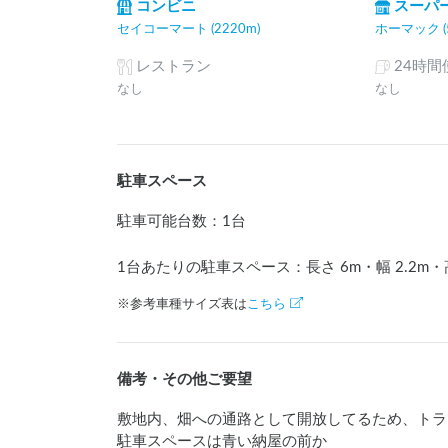
コンビニ
スーパ
セイコーマート (2220m)
ホーマック (5
レストラン
24時
なし
なし
駐車スペース
駐車可能台数
：
1台
1台あたりの駐車スペース：長さ
6
m
・幅
2.2
m
・
※参考車種サイズ表は
こちら
備考・その他ご要望
敷地内、畑への通路として開放してるため、トラ
駐車スペースは青い納屋の前か
