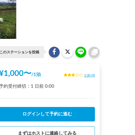
このステーションを投稿
¥
1,000
〜
/
1泊
3.00
(
0
)
予約受付締切：
1 日前
0:00
ログインして予約に進む
まずはホストに連絡してみる