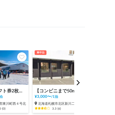
車中泊
車中泊
【大人リフト券2枚込み】キャンモア・スキービレッジ
【コンビニまで50m】札幌で充電できるキャンピングカーで宿泊可能ステーション【別途電源有り・ペット可】
¥
3,000
〜
¥
7,000
〜
泊
/
1泊
/
1泊
郡東川町西４号北
北海道札幌市北区新川二条
北海道札幌市
0
(
0
)
3.3
(
6
)
3.0
(