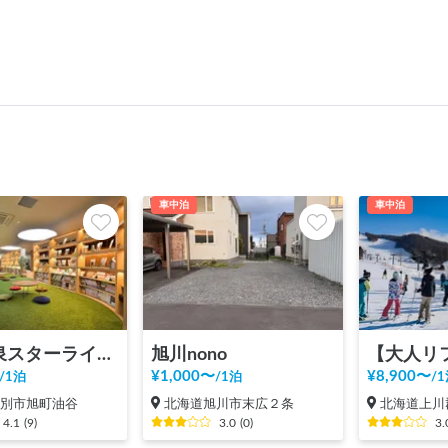
車中泊
車中泊
芦別温泉スターライトホテル＆おふろcafé星遊館
旭川nono
¥
1,000
〜
¥
8,900
〜
/
1泊
/
1泊
/
1
芦別市旭町油谷
北海道旭川市末広２条
北海道上川
4.1
(
9
)
3.0
(
0
)
3.