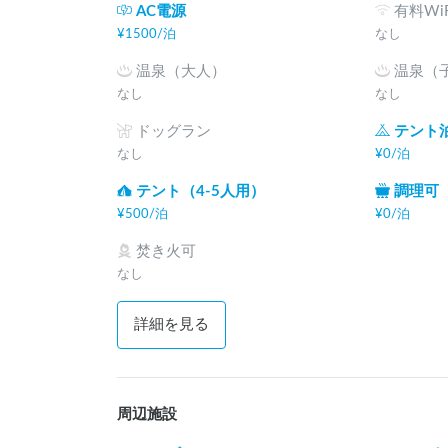
AC電源
有料WiF
¥
1500
/
泊
なし
温泉（大人）
温泉（
なし
なし
ドッグラン
テント
なし
¥
0
/
泊
テント（4-5人用）
調理可
¥
500
/
泊
¥
0
/
泊
焚き火可
なし
詳細を見る
周辺施設