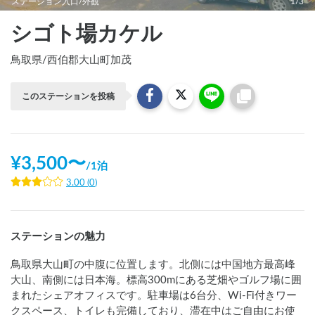
ステーション入口/外観
1/3
シゴト場カケル
鳥取県
/
西伯郡大山町加茂
このステーションを投稿
¥
3,500
〜
/
1泊
3.00
(
0
)
ステーションの魅力
鳥取県大山町の中腹に位置します。北側には中国地方最高峰
大山、南側には日本海。標高300mにある芝畑やゴルフ場に囲
まれたシェアオフィスです。駐車場は6台分、Wi-Fi付きワー
クスペース、トイレも完備しており、滞在中はご自由にお使