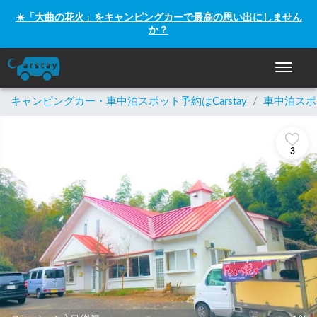
☀️「大曲の花火」をキャンピングカーで最高の思い出にしません
か？
ナビゲー
キャンピングカー・車中泊スポット予約はCarstay
/
車中泊スポ
3