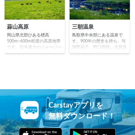
蒜山高原
三朝温泉
岡山県北部ひある標高
鳥取県中央部にある温泉で
500m~600m程度の高原地帯
す。900年の歴史を持ち、与
です。日本最大のジャージー
謝野晶子、野口雨情、志賀直
牛の牧場やキャンプ場等の設
哉等の文豪に愛されました。
備が充実し、避暑地として観
薬湯として有名で、「三つ目
光客の人気を集めています。
の朝を迎えるころには病が消
「スイトン」という妖怪が現
える」ことから名付けられま
れると言われており、像が至
した。三徳川の両岸に伝統的
る所に置いてあります。
な和風旅館が立ち並び、情緒
溢れる温泉街が人気です。
Carstayアプリを
無料ダウンロード！