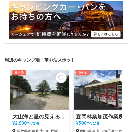
周辺のキャンプ場・車中泊スポット
車中泊
車中泊
大山海と星の見える丘 RVステーション | 車中泊デビューに最適！/2022年OPEN/焚き火・BBQ /貸し切り可/テント貸し/近くに天然温泉(サウナ・プール・ドッグランあり)２つ、車で７分/海まで車で５分（釣り案内）/上淀（かみよど）廃寺・伯耆古代の丘公園・まで車で７分
森岡林業加茂作業所
¥
2,500
〜
¥
500
〜
/
1泊
/
1泊
鳥取県西伯郡大山町門前
岡山県津山市加茂町公郷