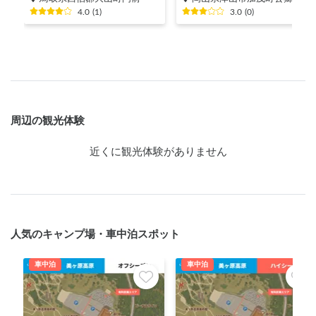
4.0
(
1
)
3.0
(
0
)
周辺の観光体験
近くに観光体験がありません
人気のキャンプ場・車中泊スポット
車中泊
車中泊