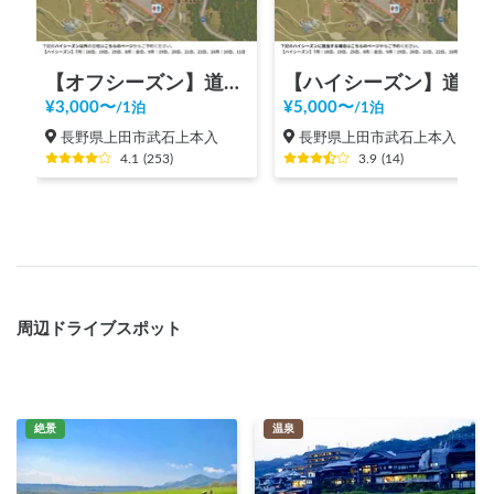
【オフシーズン】道の駅 美ヶ原高原
【ハイシーズン】道の駅 美ヶ原高原
¥
3,000
〜
¥
5,000
〜
/
1泊
/
1泊
長野県上田市武石上本入
長野県上田市武石上本入
4.1
(
253
)
3.9
(
14
)
周辺ドライブスポット
絶景
温泉