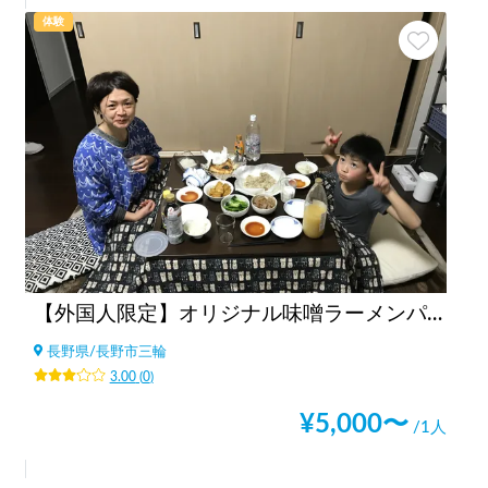
体験
【外国人限定】オリジナル味噌ラーメンパーティ
長野県
/
長野市三輪
3.00
(
0
)
¥
5,000
〜
/1人