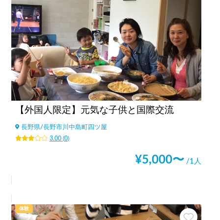
【外国人限定】元気な子供と国際交流
長野県
/
長野市川中島町四ツ屋
3.00
(
0
)
¥
5,000
〜
/1人
体験