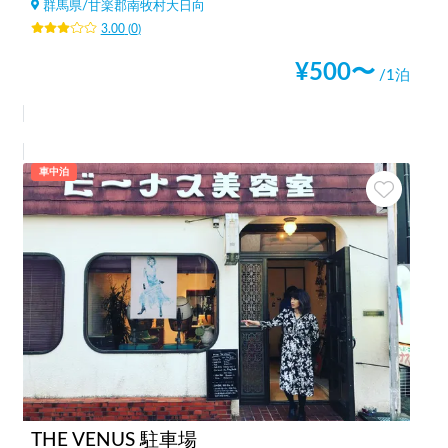
群馬県
/
甘楽郡南牧村大日向
3.00
(
0
)
¥
500
〜
/1泊
車中泊
THE VENUS 駐車場