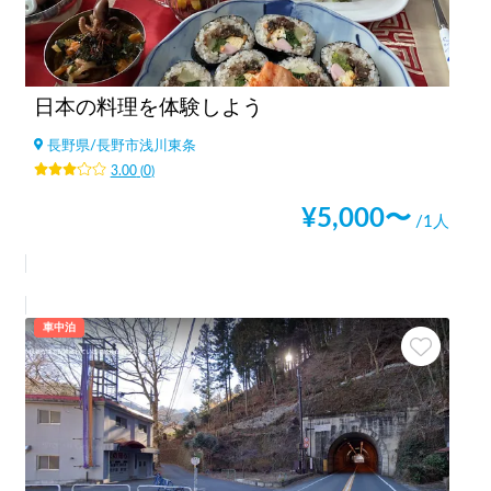
日本の料理を体験しよう
長野県
/
長野市浅川東条
3.00
(
0
)
¥
5,000
〜
/1人
車中泊