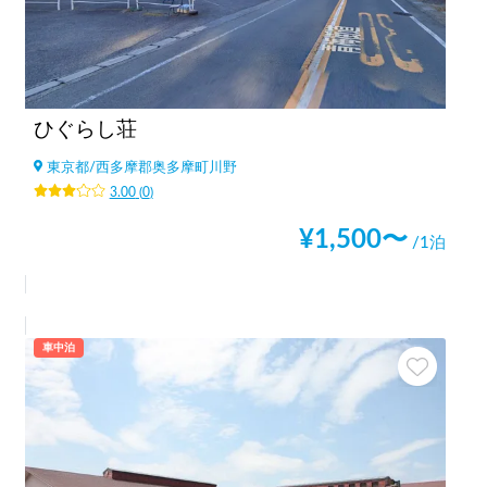
ひぐらし荘
東京都
/
西多摩郡奥多摩町川野
3.00
(
0
)
¥
1,500
〜
/1泊
車中泊