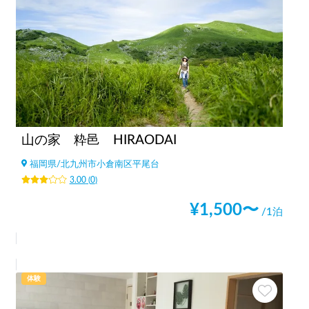
山の家 粋邑 HIRAODAI
福岡県
/
北九州市小倉南区平尾台
3.00
(
0
)
¥
1,500
〜
/1泊
体験