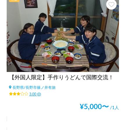
【外国人限定】手作りうどんで国際交流！
長野県
/
長野市篠ノ井有旅
3.00
(
0
)
¥
5,000
〜
/1人