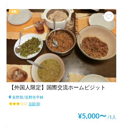
体験
【外国人限定】国際交流ホームビジット
長野県
/
長野市平林
3.00
(
0
)
¥
5,000
〜
/1人