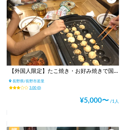
【外国人限定】たこ焼き・お好み焼きで国際交流
長野県
/
長野市若里
3.00
(
0
)
¥
5,000
〜
/1人
体験