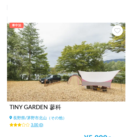
車中泊
TINY GARDEN 蓼科
長野県
/
茅野市北山（その他）
3.00
(
0
)