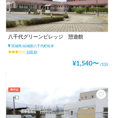
八千代グリーンビレッジ 憩遊館
茨城県
/
結城郡八千代町松本
3.00
(
0
)
¥
1,540
〜
/1泊
車中泊