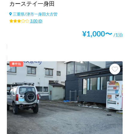
カーステイ一身田
三重県
/
津市一身田大古曽
3.00
(
0
)
¥
1,000
〜
/1泊
車中泊