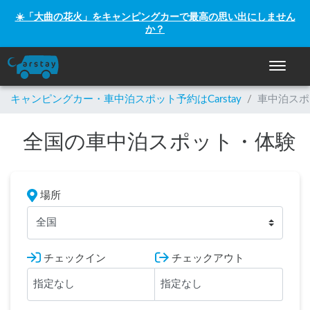
☀️「大曲の花火」をキャンピングカーで最高の思い出にしません
か？
ナビゲー
キャンピングカー・車中泊スポット予約はCarstay
/
車中泊スポ
全国の車中泊スポット・体験
場所
全国
チェックイン
チェックアウト