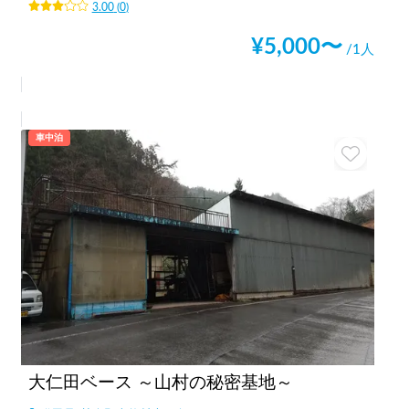
3.00
(
0
)
¥
5,000
〜
/1人
車中泊
大仁田ベース ～山村の秘密基地～