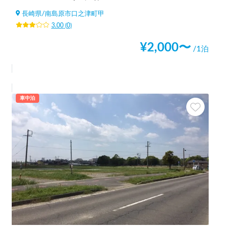
長崎県
/
南島原市口之津町甲
3.00
(
0
)
¥
2,000
〜
/1泊
車中泊