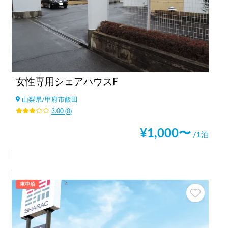
女性専用シェアハウスF
山梨県
/
甲府市飯田
3.00
(
0
)
¥
1,000
〜
/1泊
車中泊