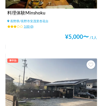
料理体験Minshoku
長野県
/
長野市安茂里杏花台
3.00
(
0
)
¥
5,000
〜
/1人
車中泊