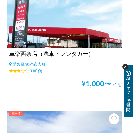
車楽西条店（洗車・レンタカー）
愛媛県
/
西条市大町
3.00
(
0
)
AI
¥
1,000
〜
チ
/1泊
ャ
ッ
ト
で
質
問
車中泊