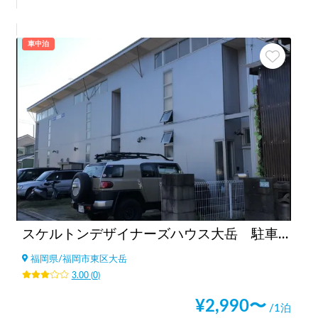
車中泊
スケルトンデザイナーズハウス大岳 駐車場
福岡県
/
福岡市東区大岳
3.00
(
0
)
¥
2,990
〜
/1泊