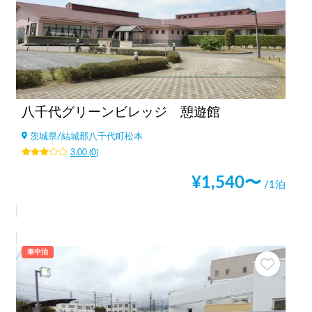
八千代グリーンビレッジ 憩遊館
茨城県
/
結城郡八千代町松本
3.00
(
0
)
¥
1,540
〜
/1泊
車中泊