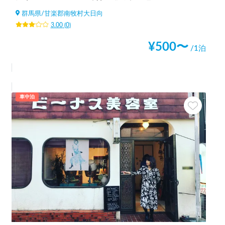
群馬県
/
甘楽郡南牧村大日向
3.00
(
0
)
¥
500
〜
/1泊
車中泊