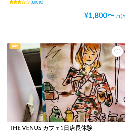
3.00
(
0
)
¥
1,800
〜
/1泊
体験
THE VENUS カフェ1日店長体験