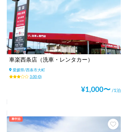
車楽西条店（洗車・レンタカー）
愛媛県
/
西条市大町
3.00
(
0
)
¥
1,000
〜
/1泊
車中泊