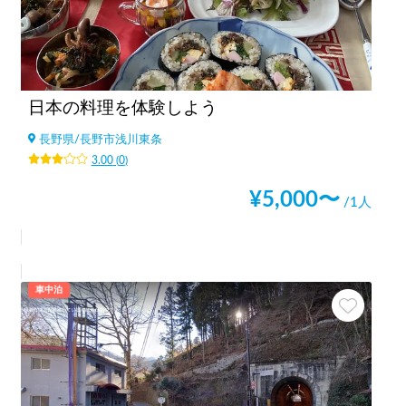
日本の料理を体験しよう
長野県
/
長野市浅川東条
3.00
(
0
)
¥
5,000
〜
/1人
車中泊