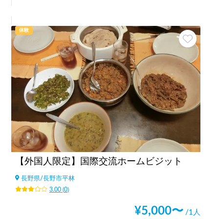
体験
【外国人限定】国際交流ホームビジット
長野県
/
長野市平林
3.00
(
0
)
¥
5,000
〜
/1人