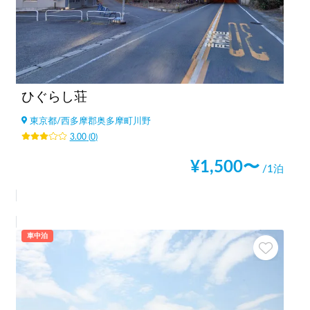
ひぐらし荘
東京都
/
西多摩郡奥多摩町川野
3.00
(
0
)
¥
1,500
〜
/1泊
車中泊