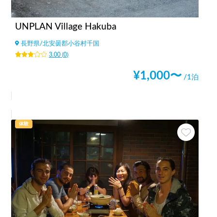
UNPLAN Village Hakuba
長野県
/
北安曇郡小谷村千国
3.00
(
0
)
¥
1,000
〜
/1泊
体験