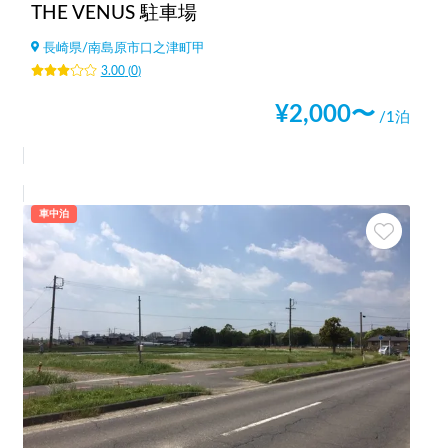
THE VENUS 駐車場
長崎県
/
南島原市口之津町甲
3.00
(
0
)
¥
2,000
〜
/1泊
車中泊