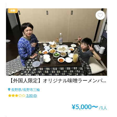
体験
【外国人限定】オリジナル味噌ラーメンパーティ
長野県
/
長野市三輪
3.00
(
0
)
¥
5,000
〜
/1人