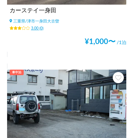
カーステイ一身田
三重県
/
津市一身田大古曽
3.00
(
0
)
¥
1,000
〜
/1泊
車中泊