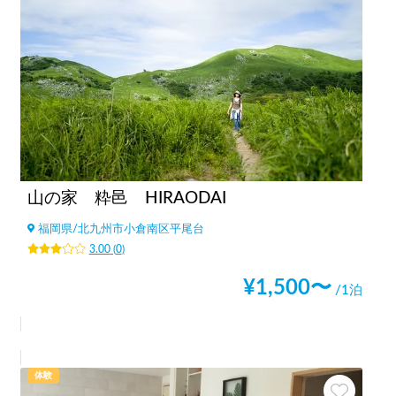
山の家 粋邑 HIRAODAI
福岡県
/
北九州市小倉南区平尾台
3.00
(
0
)
¥
1,500
〜
/1泊
体験