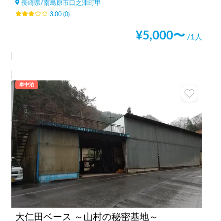
長崎県
/
南島原市口之津町甲
3.00
(
0
)
¥
5,000
〜
/1人
車中泊
大仁田ベース ～山村の秘密基地～