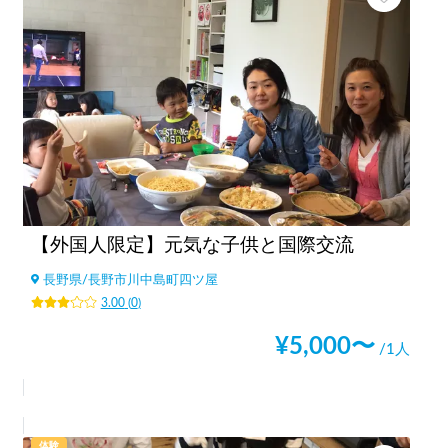
【外国人限定】元気な子供と国際交流
長野県
/
長野市川中島町四ツ屋
3.00
(
0
)
¥
5,000
〜
/1人
体験