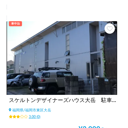
車中泊
スケルトンデザイナーズハウス大岳 駐車場
福岡県
/
福岡市東区大岳
3.00
(
0
)