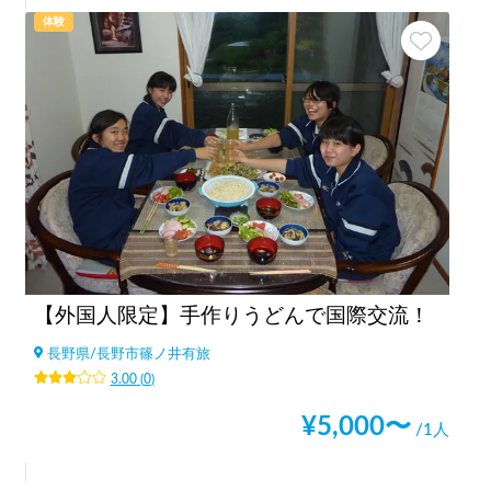
体験
【外国人限定】手作りうどんで国際交流！
長野県
/
長野市篠ノ井有旅
3.00
(
0
)
¥
5,000
〜
/1人