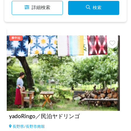
詳細検索
検索
車中泊
yadoRingo／民泊ヤドリンゴ
長野県
/
長野市南堀