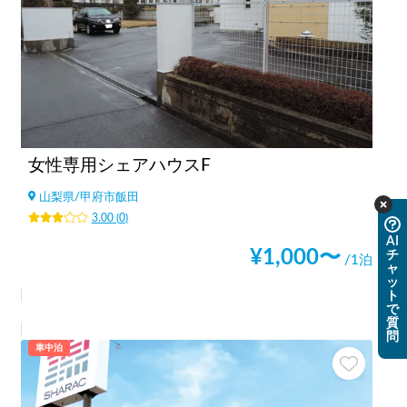
女性専用シェアハウスF
山梨県
/
甲府市飯田
3.00
(
0
)
AI
¥
1,000
〜
チ
/1泊
ャ
ッ
ト
で
質
問
車中泊