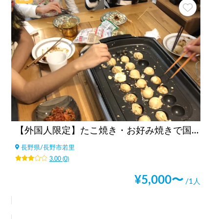
【外国人限定】たこ焼き・お好み焼きで国際交流
長野県
/
長野市若里
3.00
(
0
)
¥
5,000
〜
/1人