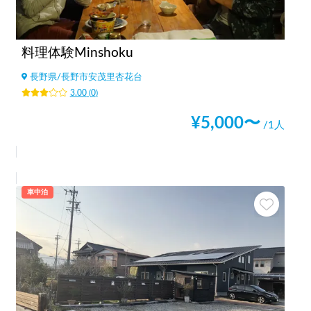
料理体験Minshoku
長野県
/
長野市安茂里杏花台
3.00
(
0
)
¥
5,000
〜
/1人
車中泊