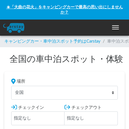
☀️「大曲の花火」をキャンピングカーで最高の思い出にしません
か？
ナビゲー
キャンピングカー・車中泊スポット予約はCarstay
/
車中泊スポ
全国の車中泊スポット・体験
場所
全国
チェックイン
チェックアウト