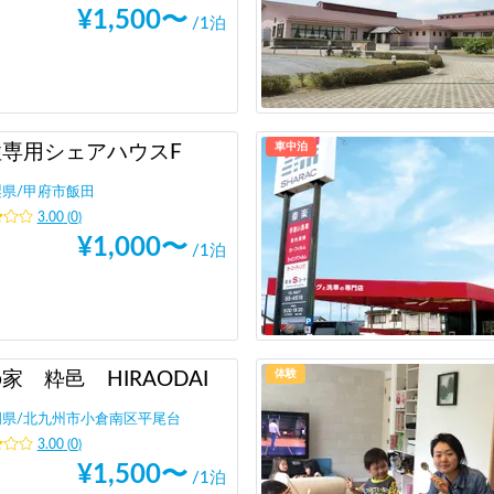
¥
1,500
〜
/1泊
車中泊
性専用シェアハウスF
梨県
/
甲府市飯田
3.00
(
0
)
¥
1,000
〜
/1泊
体験
家 粋邑 HIRAODAI
岡県
/
北九州市小倉南区平尾台
3.00
(
0
)
¥
1,500
〜
/1泊