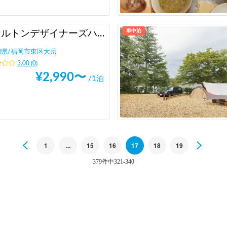
車中泊
スケルトンデザイナーズハウス大岳 駐車場
岡県
/
福岡市東区大岳
3.00
(
0
)
¥
2,990
〜
/1泊
Previous
1
...
15
16
17
18
19
Next
379件中321-340