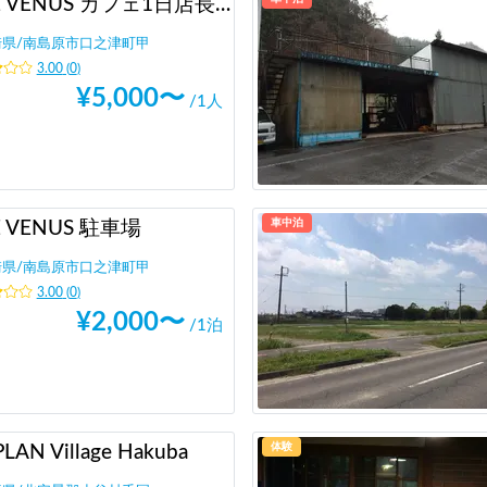
THE VENUS カフェ1日店長体験
崎県
/
南島原市口之津町甲
3.00
(
0
)
¥
5,000
〜
/1人
車中泊
E VENUS 駐車場
崎県
/
南島原市口之津町甲
3.00
(
0
)
¥
2,000
〜
/1泊
体験
LAN Village Hakuba