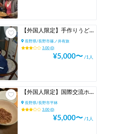
【外国人限定】手作りうどんで国際交流！
長野県
/
長野市篠ノ井有旅
3.00
(
0
)
¥
5,000
〜
/1人
【外国人限定】国際交流ホームビジット
長野県
/
長野市平林
3.00
(
0
)
¥
5,000
〜
/1人