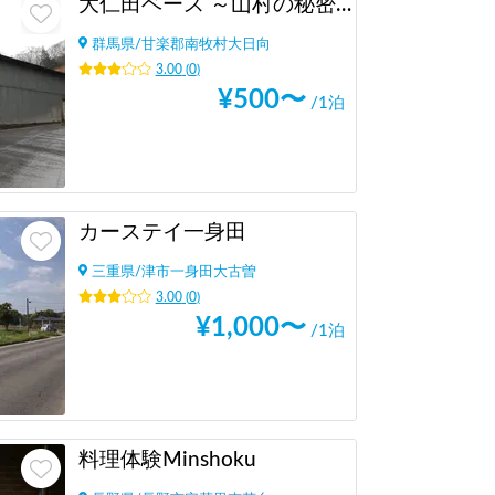
大仁田ベース ～山村の秘密基地～
群馬県
/
甘楽郡南牧村大日向
3.00
(
0
)
¥
500
〜
/1泊
カーステイ一身田
三重県
/
津市一身田大古曽
3.00
(
0
)
¥
1,000
〜
/1泊
料理体験Minshoku