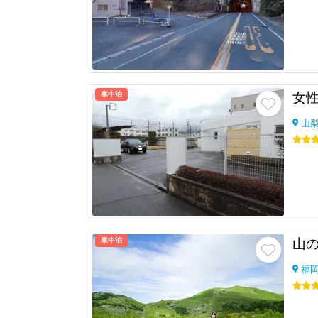
車中泊
女
山
車中泊
山の
福