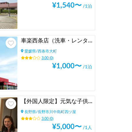
¥
1,540
〜
/1泊
車楽西条店（洗車・レンタカー）
愛媛県
/
西条市大町
3.00
(
0
)
¥
1,000
〜
/1泊
【外国人限定】元気な子供と国際交流
長野県
/
長野市川中島町四ツ屋
3.00
(
0
)
¥
5,000
〜
/1人