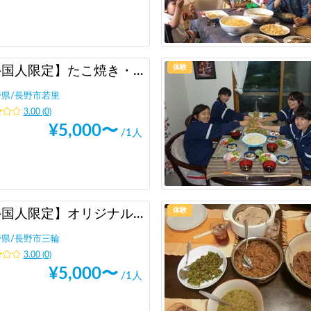
体験
【外国人限定】たこ焼き・お好み焼きで国際交流
野県
/
長野市若里
3.00
(
0
)
¥
5,000
〜
/1人
体験
【外国人限定】オリジナル味噌ラーメンパーティ
野県
/
長野市三輪
3.00
(
0
)
¥
5,000
〜
/1人