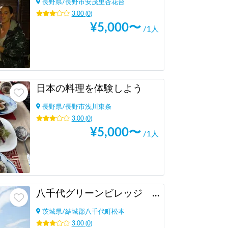
長野県
/
長野市安茂里杏花台
3.00
(
0
)
¥
5,000
〜
/1人
日本の料理を体験しよう
長野県
/
長野市浅川東条
3.00
(
0
)
¥
5,000
〜
/1人
八千代グリーンビレッジ 憩遊館
茨城県
/
結城郡八千代町松本
3.00
(
0
)