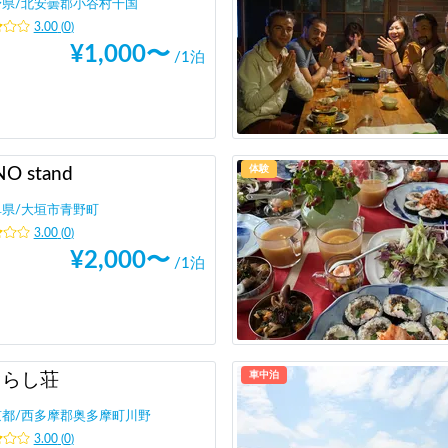
野県
/
北安曇郡小谷村千国
3.00
(
0
)
¥
1,000
〜
/1泊
体験
O stand
阜県
/
大垣市青野町
3.00
(
0
)
¥
2,000
〜
/1泊
車中泊
ぐらし荘
京都
/
西多摩郡奥多摩町川野
3.00
(
0
)