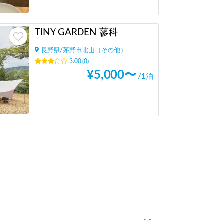
TINY GARDEN 蓼科
長野県
/
茅野市北山（その他）
3.00
(
0
)
¥
5,000
〜
/1泊