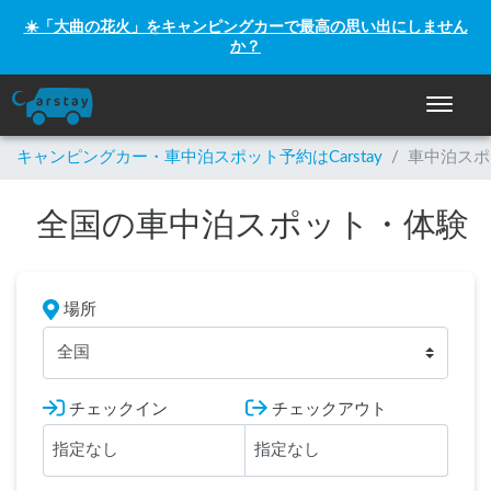
☀️「大曲の花火」をキャンピングカーで最高の思い出にしません
か？
ナビゲー
キャンピングカー・車中泊スポット予約はCarstay
/
車中泊スポ
全国の車中泊スポット・体験
場所
全国
チェックイン
チェックアウト