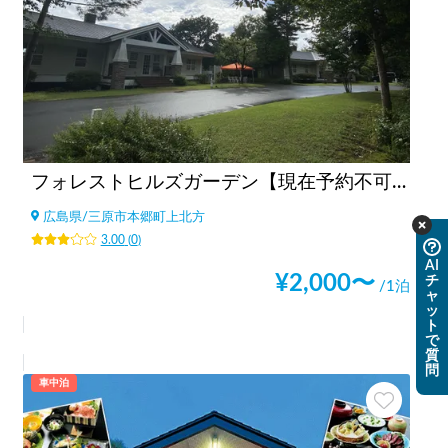
フォレストヒルズガーデン【現在予約不可！】
広島県
/
三原市本郷町上北方
3.00
(
0
)
AI
¥
2,000
〜
チ
/1泊
ャ
ッ
ト
で
質
問
車中泊