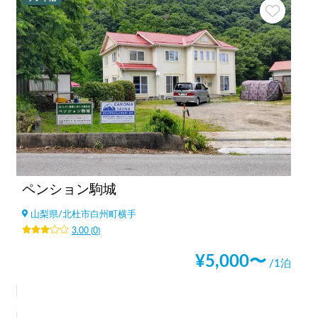
ペンション駒城
山梨県
/
北杜市白州町横手
3.00
(
0
)
¥
5,000
〜
/1泊