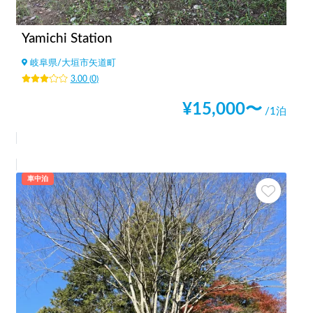
Yamichi Station
岐阜県
/
大垣市矢道町
3.00
(
0
)
¥
15,000
〜
/1泊
車中泊