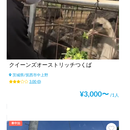
クイーンズオーストリッチつくば
茨城県
/
筑西市中上野
3.00
(
0
)
¥
3,000
〜
/1人
車中泊