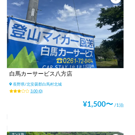
白馬カーサービス八方店
長野県
/
北安曇郡白馬村北城
3.00
(
0
)
¥
1,500
〜
/1泊
テント泊