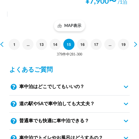
¥
7,900
〜
/1泊
MAP表示
Previous
1
...
13
14
15
16
17
...
19
379件中281-300
よくあるご質問
車中泊はどこでしてもいいの？
道の駅やSAで車中泊しても大丈夫？
普通車でも快適に車中泊できる？
車中泊でトイレやお風呂はどうするの？