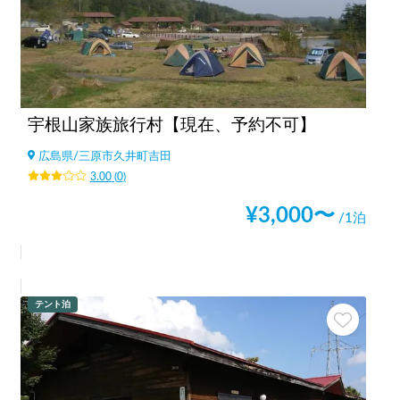
宇根山家族旅行村【現在、予約不可】
広島県
/
三原市久井町吉田
3.00
(
0
)
¥
3,000
〜
/1泊
テント泊