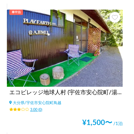
車中泊
エコビレッジ地球人村 (宇佐市安心院町/湯布院別府近く)
大分県
/
宇佐市安心院町鳥越
3.00
(
0
)
¥
1,500
〜
/1泊