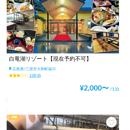
白竜湖リゾート【現在予約不可】
広島県
/
三原市大和町箱川
3.00
(
0
)
¥
2,000
〜
/1泊
体験