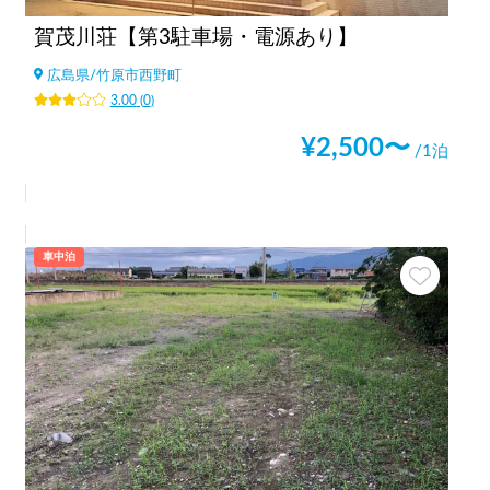
賀茂川荘【第3駐車場・電源あり】
広島県
/
竹原市西野町
3.00
(
0
)
¥
2,500
〜
/1泊
車中泊