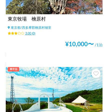
東京牧場 檜原村
東京都
/
西多摩郡檜原村樋里
3.00
(
0
)
¥
10,000
〜
/1泊
車中泊