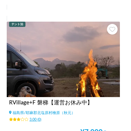
テント泊
RVillage+F 磐梯【運営お休み中】
福島県
/
耶麻郡北塩原村檜原（秋元）
3.00
(
0
)