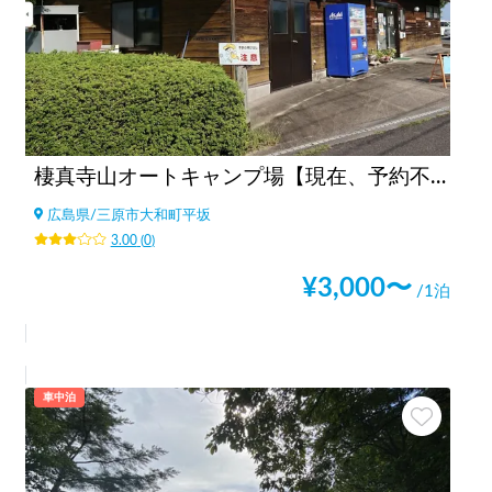
棲真寺山オートキャンプ場【現在、予約不可】
広島県
/
三原市大和町平坂
3.00
(
0
)
¥
3,000
〜
/1泊
車中泊