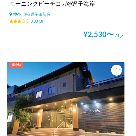
モーニングビーチヨガ@逗子海岸
神奈川県
/
逗子市新宿
3.00
(
0
)
¥
2,530
〜
/1人
車中泊