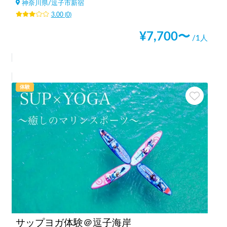
神奈川県
/
逗子市新宿
3.00
(
0
)
¥
7,700
〜
/1人
体験
サップヨガ体験＠逗子海岸