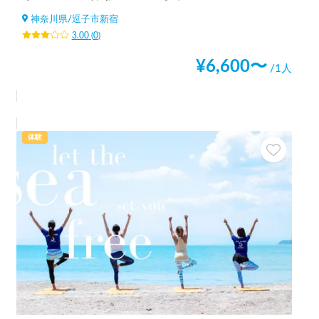
神奈川県
/
逗子市新宿
3.00
(
0
)
¥
6,600
〜
/1人
体験