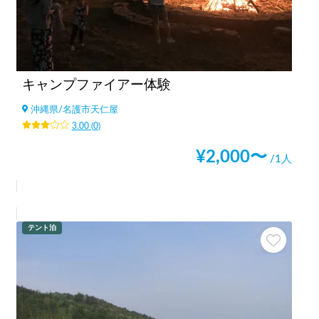
キャンプファイアー体験
沖縄県
/
名護市天仁屋
3.00
(
0
)
¥
2,000
〜
/1人
テント泊