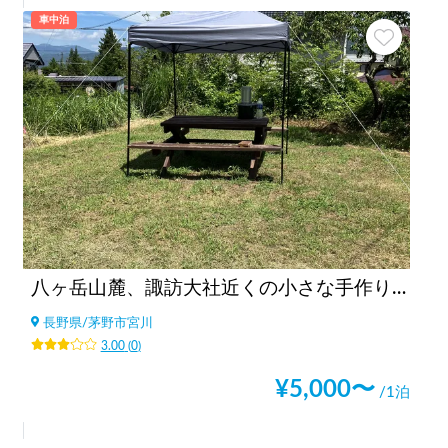
車中泊
八ヶ岳山麓、諏訪大社近くの小さな手作りキャンプ場/A small campsite near Suwa Taisha at the foot of Yatsugatake
長野県
/
茅野市宮川
3.00
(
0
)
¥
5,000
〜
/1泊