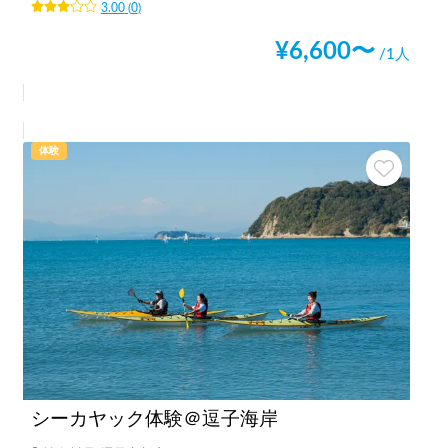
3.00
(
0
)
¥
6,600
〜
/1人
体験
シーカヤック体験＠逗子海岸