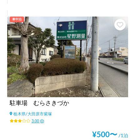
車中泊
駐車場 むらさきづか
栃木県
/
大田原市紫塚
3.00
(
0
)
¥
500
〜
/1泊