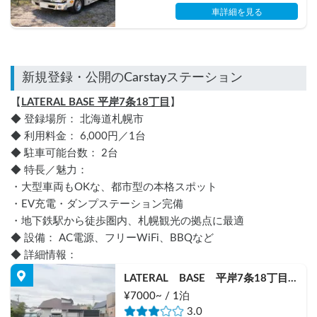
車詳細を見る
【
LATERAL BASE 平岸7条18丁目
】
◆ 登録場所： 北海道札幌市
◆ 利用料金： 6,000円／1台
◆ 駐車可能台数： 2台
◆ 特長／魅力：
・大型車両もOKな、都市型の本格スポット
・EV充電・ダンプステーション完備
・地下鉄駅から徒歩圏内、札幌観光の拠点に最適
◆ 設備： AC電源、フリーWiFi、BBQなど
◆ 詳細情報：
LATERAL　BASE　平岸7条18丁目
【大型可】
¥7000~ / 1泊
3.0