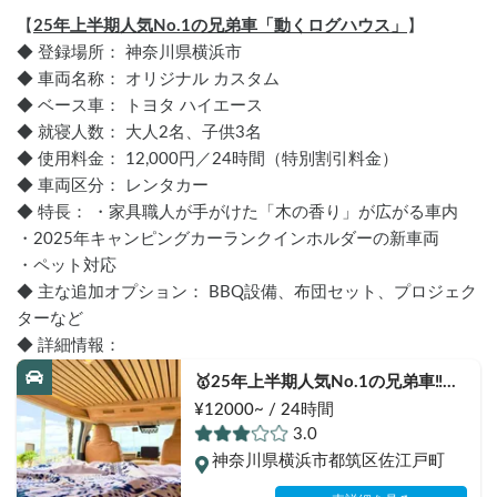
【
25年上半期人気No.1の兄弟車「動くログハウス」
】
◆ 登録場所： 神奈川県横浜市
◆ 車両名称： オリジナル カスタム
◆ ベース車： トヨタ ハイエース
◆ 就寝人数： 大人2名、子供3名
◆ 使用料金： 12,000円／24時間（特別割引料金）
◆ 車両区分： レンタカー
◆ 特長： ・家具職人が手がけた「木の香り」が広がる車内
・2025年キャンピングカーランクインホルダーの新車両
・ペット対応
◆ 主な追加オプション： BBQ設備、布団セット、プロジェク
ターなど
◆ 詳細情報：
🥇25年上半期人気No.1の兄弟車‼️
「動くログハウス🪵」【カップルに
¥12000~ / 24時間
大人気✨】【ペット旅🐕】📌内容充
3.0
実なのに格安の「オリジナル保険プ
神奈川県横浜市都筑区佐江戸町
ラン」を準備👍