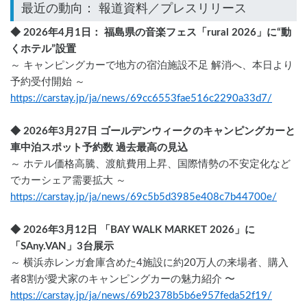
◆ 2026年4月1日： 福島県の音楽フェス「rural 2026」に“動
くホテル”設置
～ キャンピングカーで地方の宿泊施設不足 解消へ、本日より
予約受付開始 ～
https://carstay.jp/ja/news/69cc6553fae516c2290a33d7/
◆ 2026年3月27日 ゴールデンウィークのキャンピングカーと
車中泊スポット予約数 過去最高の見込
～ ホテル価格高騰、渡航費用上昇、国際情勢の不安定化など
でカーシェア需要拡大 ～
https://carstay.jp/ja/news/69c5b5d3985e408c7b44700e/
◆ 2026年3月12日 「BAY WALK MARKET 2026」に
「SAny.VAN」3台展示
～ 横浜赤レンガ倉庫含めた4施設に約20万人の来場者、購入
者8割が愛犬家のキャンピングカーの魅力紹介 〜
https://carstay.jp/ja/news/69b2378b5b6e957feda52f19/