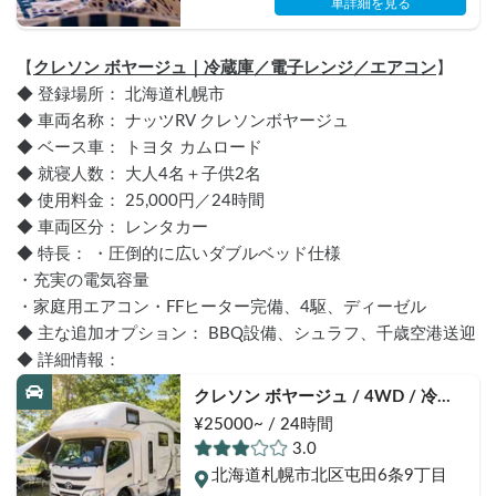
車詳細を見る
【
クレソン ボヤージュ｜冷蔵庫／電子レンジ／エアコン
】
◆ 登録場所： 北海道札幌市
◆ 車両名称： ナッツRV クレソンボヤージュ
◆ ベース車： トヨタ カムロード
◆ 就寝人数： 大人4名＋子供2名
◆ 使用料金： 25,000円／24時間
◆ 車両区分： レンタカー
◆ 特長： ・圧倒的に広いダブルベッド仕様
・充実の電気容量
・家庭用エアコン・FFヒーター完備、4駆、ディーゼル
◆ 主な追加オプション： BBQ設備、シュラフ、千歳空港送迎
◆ 詳細情報：
クレソン ボヤージュ / 4WD / 冷蔵
庫付 / 電子レンジ付 / エアコン付 / 
¥25000~ / 24時間
FFヒーター付 / 冬期スタッドレス
3.0
北海道札幌市北区屯田6条9丁目