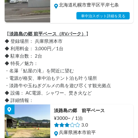
北海道札幌市豊平区平岸七条
車中泊スポット詳細を見る
【
淡路島の郷 前平ベース（RVパーク）
】
◆ 登録場所： 兵庫県洲本市
◆ 利用料金： 3,000円／1台
◆ 駐車台数： 2台
◆ 特長／魅力： 
・名瀑「鮎屋の滝」を間近に望む
・電源が格安、車中泊もテント泊も叶う場所
・淡路牛や玉ねぎグルメの島を遊び尽くす観光拠点
◆ 設備： AC電源、シャワー、焚き火など
◆ 詳細情報：
淡路島の郷　前平ベース
¥3000~ / 1泊
3.0
兵庫県洲本市前平