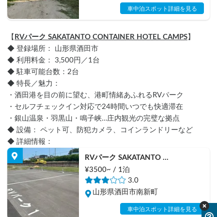
車中泊スポット詳細を見る
【
RVパーク SAKATANTO CONTAINER HOTEL CAMPS
】
◆ 登録場所： 山形県酒田市
◆ 利用料金： 3,500円／1台
◆ 駐車可能台数：2台
◆ 特長／魅力： 
・酒田港を目の前に望む、港町情緒あふれるRVパーク
・セルフチェックイン対応で24時間いつでも快適滞在
・銀山温泉・羽黒山・鳴子峡…庄内観光の完璧な拠点
◆ 設備： ペット可、防犯カメラ、コインランドリーなど
◆ 詳細情報：
RVパーク SAKATANTO 
CONTAINER HOTEL CAMPS
¥3500~ / 1泊
3.0
山形県酒田市南新町
車中泊スポット詳細を見る