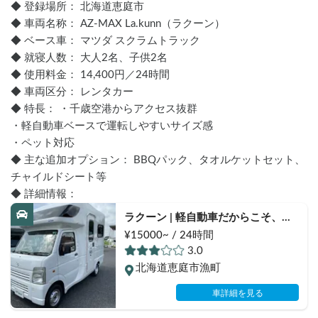
◆ 登録場所： 北海道恵庭市
◆ 車両名称： AZ-MAX La.kunn（ラクーン）
◆ ベース車： マツダ スクラムトラック
◆ 就寝人数： 大人2名、子供2名
◆ 使用料金： 14,400円／24時間
◆ 車両区分： レンタカー
◆ 特長： ・千歳空港からアクセス抜群
・軽自動車ベースで運転しやすいサイズ感
・ペット対応
◆ 主な追加オプション： BBQパック、タオルケットセット、
チャイルドシート等
◆ 詳細情報：
ラクーン | 軽自動車だからこそ、安
心して楽しめるキャンピングカー
¥15000~ / 24時間
3.0
北海道恵庭市漁町
車詳細を見る