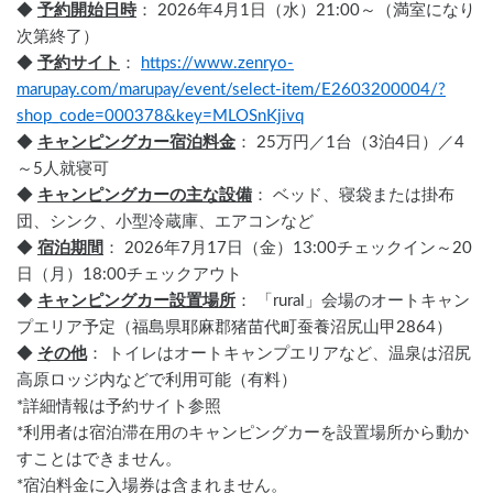
◆ 
予約開始日時
： 2026年4月1日（水）21:00～（満室になり
次第終了）
◆ 
予約サイト
： 
https://www.zenryo-
marupay.com/marupay/event/select-item/E2603200004/?
shop_code=000378&key=MLOSnKjivq
◆ 
キャンピングカー宿泊料金
： 25万円／1台（3泊4日）／4
～5人就寝可
◆ 
キャンピングカーの主な設備
： ベッド、寝袋または掛布
団、シンク、小型冷蔵庫、エアコンなど
◆ 
宿泊期間
： 2026年7月17日（金）13:00チェックイン～20
日（月）18:00チェックアウト
◆ 
キャンピングカー設置場所
： 「rural」会場のオートキャン
プエリア予定（福島県耶麻郡猪苗代町蚕養沼尻山甲2864）
◆ 
その他
： トイレはオートキャンプエリアなど、温泉は沼尻
高原ロッジ内などで利用可能（有料）
*詳細情報は予約サイト参照
*利用者は宿泊滞在用のキャンピングカーを設置場所から動か
すことはできません。
*宿泊料金に入場券は含まれません。