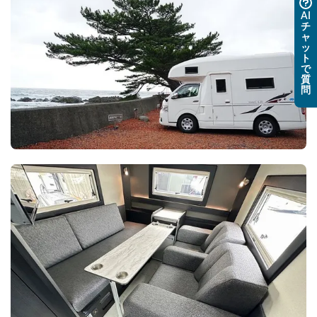
AI
チ
ャ
ッ
ト
で
質
問