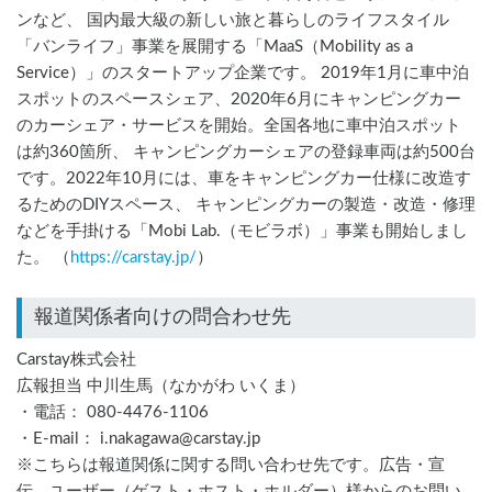
ンなど、 国内最大級の新しい旅と暮らしのライフスタイル
「バンライフ」事業を展開する「MaaS（Mobility as a
Service）」のスタートアップ企業です。 2019年1月に車中泊
スポットのスペースシェア、2020年6月にキャンピングカー
のカーシェア・サービスを開始。全国各地に車中泊スポット
は約360箇所、 キャンピングカーシェアの登録車両は約500台
です。2022年10月には、車をキャンピングカー仕様に改造す
るためのDIYスペース、 キャンピングカーの製造・改造・修理
などを手掛ける「Mobi Lab.（モビラボ）」事業も開始しまし
た。 （
https://carstay.jp/
）
報道関係者向けの問合わせ先
Carstay株式会社
広報担当 中川生馬（なかがわ いくま）
・電話： 080-4476-1106
・E-mail： i.nakagawa@carstay.jp
※こちらは報道関係に関する問い合わせ先です。広告・宣
伝、ユーザー（ゲスト・ホスト・ホルダー）様からのお問い