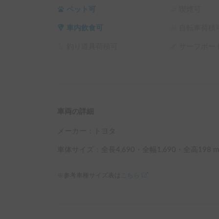
ペット可
喫煙可
車内飲食可
自転車荷積
釣り道具荷積可
サーフボー
車両の詳細
メーカー：
トヨタ
車体サイズ：全長
4,690
・全幅
1,690
・全高
198
m
※参考車種サイズ表は
こちら