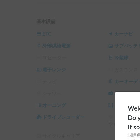
※小型犬は2頭、大型犬は1頭までを目安

3️⃣各種キャンプ道具🏕️

基本設備
マルチグリドル、ガスコンロ、ランタン、チェア
コップetc…何も持たずに手ぶらでキャンプが可能に
ETC
カーナビ
外部供給電源
サブバッテ
4️⃣オリジナルの保険プラン📝

Carstay保険（免責20万：飛び石やパンクは
FFヒーター
冷蔵庫
物無制限、車両保険込、免責15万円：飛び石や
「支払い総額」を比較してみてください💁

電子レンジ
ガスコンロ
✅「必須保険」をオプションから選択下さい。📌
選択可能です。

テレビ
カーオーデ
シャワー
バックカメ
——————ハイシーズン料金—————

3/27-29、4/3-5、GW、7/23-27、夏休み（8/
オーニング
カーテン/
Welc
は「2500円／1日」ハイシーズンオプションの選
Do y
ドライブレコーダー
スタッドレ
※12/23-1/4はトップシーズン料金として「35
季）
If s
国際
サイクルキャリア
—————🖋️レビュー投稿🖋️—————
