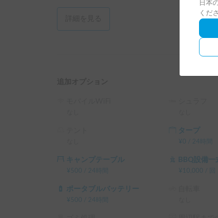
日本の
ご予約頂いた全てのゲストさんに、旅先での様子
くだ
をお願いしております。次回借りる方の参考となり
詳細を見る
———————————————————

①利用予定日時 

②人数 （大人／小人）

③年齢 （大人／小人）

④国籍

⑤用途・目的地（わかる範囲で👌）

追加オプション
⑥運転歴（キャンピングカー含む）

⑦希望オプション（わかる範囲で👌）

モバイルWiFi
シュラフ
なし
なし
上記の7点を【まずはホルダーに連絡してみる】
テント
タープ
その他気になることはお気軽にお尋ね下さい‼️
なし
¥
0
/
24時間
キャンプテーブル
BBQ設備一
¥
500
/
24時間
¥
10,000
/
回
ポータブルバッテリー
自転車
¥
500
/
24時間
なし