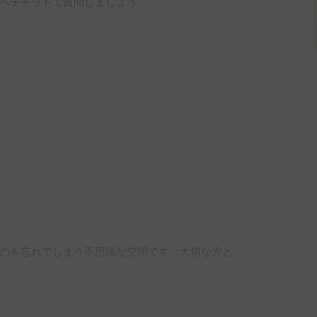
へチャットで質問しましょう
のを忘れてしまう不思議な空間です。大切な方と
楽しみください（オプション料有）
