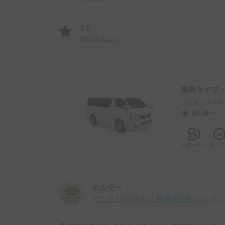
5.0
8
件のレビュー
車両タイプ
ワンボックスや
初心者〜
ホルダー
どこでもVan Life｜横浜発の動くログ