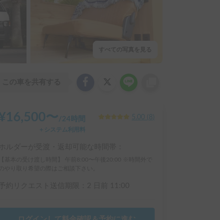
すべての写真を見る
この車を共有する
¥
16,500
〜
5.00
(
8
)
/
24時間
＋システム利用料
ホルダーが受渡・返却可能な時間帯：
【基本の受け渡し時間】 午前8:00〜午後20:00 ※時間外で
のやり取り希望の際はご相談下さい。
予約リクエスト送信期限：
2 日前
11:00
ログインして料金確認＆予約に進む