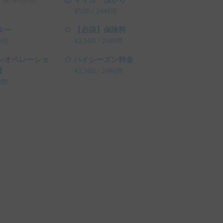
配車(往復)
マイカー預かり
¥
500
/
24時間
ター
【必須】保険料
時間
¥
2,500
/
24時間
ンオペレーショ
ハイシーズン料金
償
¥
2,500
/
24時間
時間