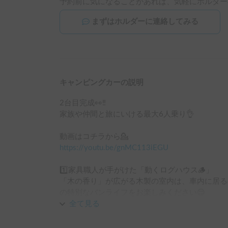
予約前に気になることがあれば、気軽にホルダー
まずはホルダーに連絡してみる
キャンピングカーの説明
2台目完成👀‼️

家族や仲間と旅にいける最大6人乗り👌

https://youtu.be/gnMC113iEGU
1️⃣家具職人が手がけた「動くログハウス🪵」

「木の香り」が広がる木製の室内は、車内に居る
の特別なバンライフをお楽しみください😌

全て見る
2️⃣ペット大歓迎🐕

ゲージに入れて頂ければOK！「ペット旅」をお