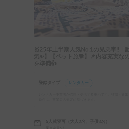
🥇25年上半期人気No.1の兄弟車‼
気✨】【ペット旅🐕】📌内容充実
を準備👍
登録タイプ
レンタカー
レンタカー事業者が管理・提供する車両です。補償・貸出
条件は、事業者の規定に基づきます。
5人就寝可（大人2名、子供3名）
乗車定員6人