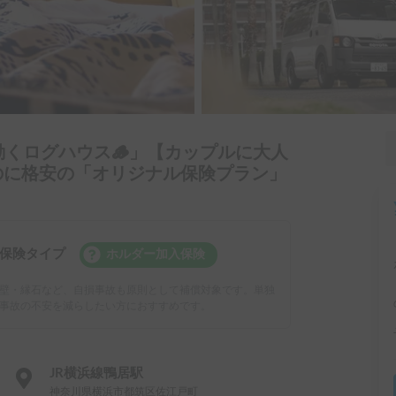
️「動くログハウス🪵」【カップルに大人
なのに格安の「オリジナル保険プラン」
保険タイプ
ホルダー加入保険
壁・縁石など、自損事故も原則として補償対象です。単独
事故の不安を減らしたい方におすすめです。
JR横浜線鴨居駅
神奈川県横浜市都筑区佐江戸町