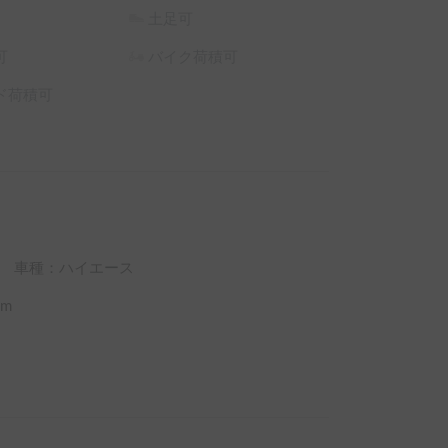
土足可
可
バイク荷積可
ド荷積可
車種：ハイエース
m