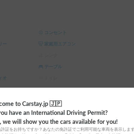
、テーブル、カトラリーセット、包丁、まな板、
‼️オプションから選択下さい👌

コンセント
リー
家庭用エアコン
保証外）よりも充実した内容かつ格安の保険（対人対
シンク
パンクも保証）を準備しました。ぜひ他の車両と
テーブル
「免責0円パック」と「NOC補償パック」も追加
ィオ
トイレ
ラ
シーリングファン
1-9/30）シルバーウィーク（9/19-23）11/21-23
サンシェード
チャイルドシート
ome to Carstay.jp 🇯🇵
択をお願いしております。

ou have an International Driving Permit?
スタイヤ（冬
カーエアコン
00円／1日」オプションとなります。

o, we will show you the cars available for you!
免許証をお持ちですか？あなたの免許証でご利用可能な車両を表示しま