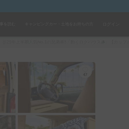
事を読む
キャンピングカー・土地をお持ちの方
ログイン
🥇25年上半期人気No.1の兄弟車‼️「動くログハウス🪵」【カ
47