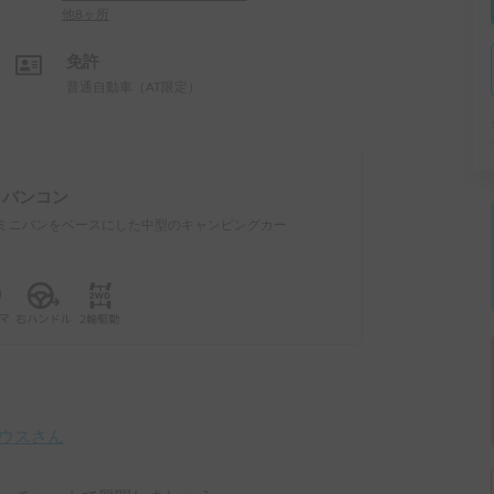
他8ヶ所
免許
普通自動車（AT限定）
：
バンコン
ミニバンをベースにした中型のキャンピングカー
ハウス
さん