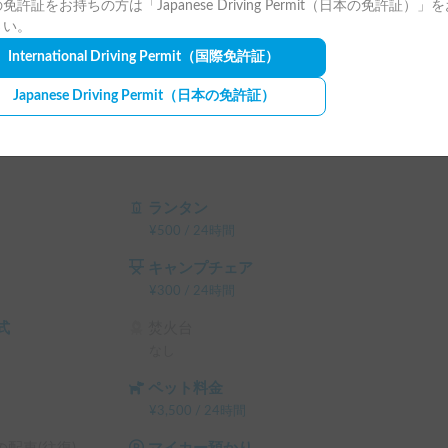
免許証をお持ちの方は「Japanese Driving Permit（日本の免許証）」
や車の「レビュー投稿」（簡単な内容で👌です）
さい。
ますのでご協力お願い致します🙏

International Driving Permit
（国際免許証）
Japanese Driving Permit
（日本の免許証）
ランタン
¥
500
/
24時間
から分かる範囲でお知らせ頂けると助かります🙇
キャンプチェア
¥
300
/
24時間
式
焚火台
なし
ペット料金
¥
3,500
/
24時間