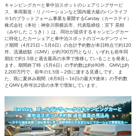
キャンピングカーと車中泊スポットのシェアリングサービ
ス、車両製造・リノベーションなど国内最大級のバンライフ
※1のプラットフォーム事業を展開するCarstay（カーステイ）
株式会社（本社：神奈川県横浜市、代表取締役：宮下 晃樹
（みやした こうき））は、同社が提供するキャンピングカー
に特化したカーシェアと車中泊スポットのゴールデンウィー
ク期間（4月25日～5月6日）の合計予約数が本日時点で約120
件、流通総額（GMV）が約700万円となり、いずれも前年同
期比で約1.5倍と過去最高の水準で推移していることを発表し
ます。期間終了時（5月6日）の予約数は約690件、GMVは約
2,200万円で、前年の1.5倍～2倍に達する見通しです。 ま
た、既に夏休み期間（8月8日～16日の最大9連休）の予約数
とGMVも昨年比2倍の水準で増加しています。