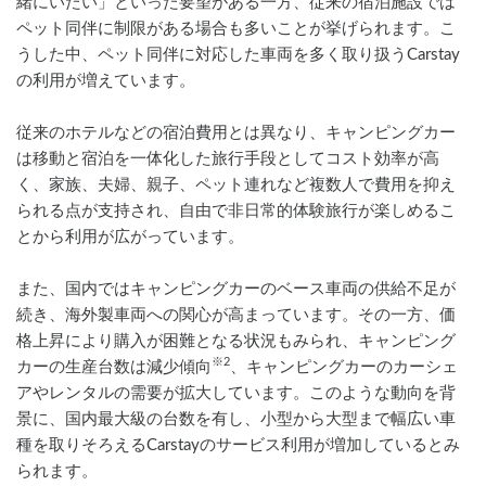
緒にいたい」といった要望がある一方、従来の宿泊施設では
ペット同伴に制限がある場合も多いことが挙げられます。こ
うした中、ペット同伴に対応した車両を多く取り扱うCarstay
の利用が増えています。
従来のホテルなどの宿泊費用とは異なり、キャンピングカー
は移動と宿泊を一体化した旅行手段としてコスト効率が高
く、家族、夫婦、親子、ペット連れなど複数人で費用を抑え
られる点が支持され、自由で非日常的体験旅行が楽しめるこ
とから利用が広がっています。
また、国内ではキャンピングカーのベース車両の供給不足が
続き、海外製車両への関心が高まっています。その一方、価
格上昇により購入が困難となる状況もみられ、キャンピング
※2
カーの生産台数は減少傾向
、キャンピングカーのカーシェ
アやレンタルの需要が拡大しています。このような動向を背
景に、国内最大級の台数を有し、小型から大型まで幅広い車
種を取りそろえるCarstayのサービス利用が増加しているとみ
られます。