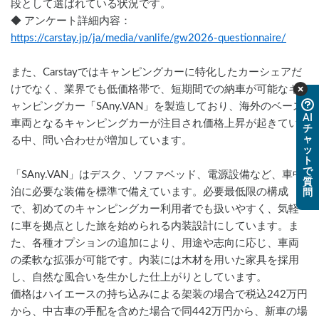
段として選ばれている状況です。
◆ アンケート詳細内容： 
https://carstay.jp/ja/media/vanlife/gw2026-questionnaire/
また、Carstayではキャンピングカーに特化したカーシェアだ
けでなく、業界でも低価格帯で、短期間での納車が可能なキ
ャンピングカー「SAny.VAN」を製造しており、海外のベース
AI
車両となるキャンピングカーが注目され価格上昇が起きてい
チ
ャ
る中、問い合わせが増加しています。
ッ
ト
で
「SAny.VAN」はデスク、ソファベッド、電源設備など、車中
質
泊に必要な装備を標準で備えています。必要最低限の構成
問
で、初めてのキャンピングカー利用者でも扱いやすく、気軽
に車を拠点とした旅を始められる内装設計にしています。ま
た、各種オプションの追加により、用途や志向に応じ、車両
の柔軟な拡張が可能です。内装には木材を用いた家具を採用
し、自然な風合いを生かした仕上がりとしています。
価格はハイエースの持ち込みによる架装の場合で税込242万円
から、中古車の手配を含めた場合で同442万円から、新車の場