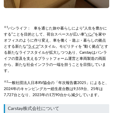
※1
バンライフ：   車を通じた旅や暮らしにより“人生を豊かに
する”ことを目的として、荷台スペースが広い車“
バン
”を家や
オフィスのように作り変え、車を働く・遊ぶ・暮らしの拠点
とする新たな“
ライフ
”スタイル。モビリティを “動く拠点”とす
る新たなライフスタイルが拡大しつつあり、Carstayはバンラ
イフの普及を支えるプラットフォーム運営と車両製造の両面
から、新たな社会インフラの一端を担うことを目指していま
す。
※2
一般社団法人日本RV協会の「年次報告書2025」によると、
2024年のキャンピングカー総生産台数は9,559台、25年は
7,727台となり、2023年の1万90台から減少しています。
Carstay株式会社について