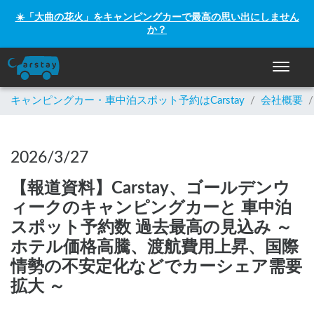
☀️「大曲の花火」をキャンピングカーで最高の思い出にしません
か？
ナビゲー
キャンピングカー・車中泊スポット予約はCarstay
/
会社概要
/
2026/3/27
【報道資料】Carstay、ゴールデンウ
ィークのキャンピングカーと 車中泊
スポット予約数 過去最高の見込み ～
ホテル価格高騰、渡航費用上昇、国際
情勢の不安定化などでカーシェア需要
拡大 ～