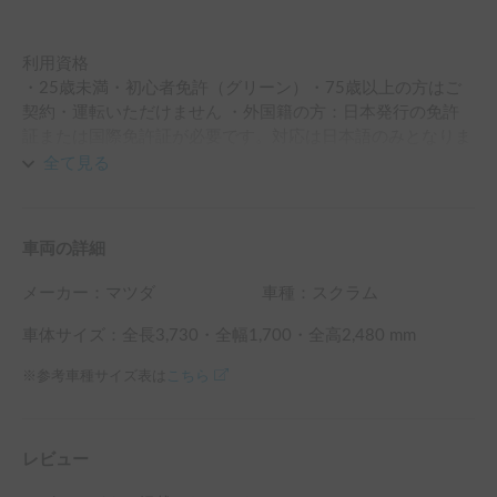
利用資格 

・25歳未満・初心者免許（グリーン）・75歳以上の方はご
契約・運転いただけません ・外国籍の方：日本発行の免許
証または国際免許証が必要です。対応は日本語のみとなりま
す（翻訳アプリ不可）

全て見る
運転・走行 

・緊急時を除き、夜間走行は禁止です（鹿などの野生動物と
の接触事故防止のため） 

車両の詳細
・1日あたりの走行距離は300kmまでとなります。超過分は
55円/kmの追加料金が発生します

メーカー：
マツダ
車種：スクラム
営業時間・返却 

・営業時間は10:00〜18:00です。時間外での返却は別途手
車体サイズ：全長
3,730
・全幅
1,700
・全高
2,480
mm
数料が発生します。

※参考車種サイズ表は
こちら
シーズン・期間制限 

・冬季（11月〜3月）は全車種貸出中止となります。

・GW（4/25〜5/6）・お盆（8/1〜8/22）期間は3泊4日以
レビュー