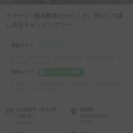
外観
1/12
ラクーン | 軽自動車だからこそ、安心して楽
しめるキャンピングカー
登録タイプ
レンタカー
レンタカー事業者が管理・提供する車両です。補償・貸出条件は、事
業者の規定に基づきます。
保険タイプ
ホルダー加入保険
壁・縁石など、自損事故も原則として補償対象です。単独事故の不安
を減らしたい方におすすめです。
4人就寝可（大人2名、
恵庭駅
子供2名）
北海道恵庭市漁町
他1ヶ所
乗車定員4人