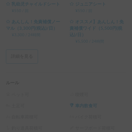
乳幼児チャイルドシート
ジュニアシート
¥
550
/
回
¥
550
/
回
あんしん！免責補償ノー
オススメ】あんしん！免
マル（3,300円(税込)/日）
責補償ワイド（5,500円(税
込)/日）
¥
3,300
/
24時間
¥
5,500
/
24時間
詳細を見る
ルール
ペット可
喫煙可
土足可
車内飲食可
自転車荷積可
バイク荷積可
釣り道具荷積可
サーフボード荷積可