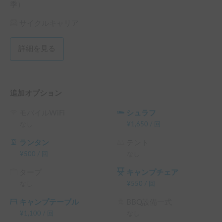
ボディサイズ、ホイールベースや最小回転半径がコンパクト
季）
なので、狭いところでも運転が楽にできると人気がありま
す。

サイクルキャリア
サブバッテリーが内蔵されていますのでエンジン停止時で
詳細を見る
も、テレビ　室内照明　スマホなどの充電が出来ます。

2泊以上からのご予約受付です。

チキチキキャンピングカーレンタルです。

追加オプション
北海道の大自然を、自由にゆったり楽しんでいただきたいと
いう想いで運営しています。

モバイルWiFi
シュラフ
なし
¥
1,650
/
回
新千歳空港から電車で約13分の恵庭駅までお越しいただけれ
ば、お迎えにあがります。到着後すぐに旅が始まる特別な体
ランタン
テント
験をご用意しています。

¥
500
/
回
なし
タープ
キャンプチェア
初めての方でも安心してご利用いただけるよう、出発前には
なし
¥
550
/
回
実際の車両を使って運転や使い方を丁寧にご説明していま
す。

キャンプテーブル
BBQ設備一式
¥
1,100
/
回
なし
当店では、ファミリー向けの広い車両や長期旅行向けのモデ