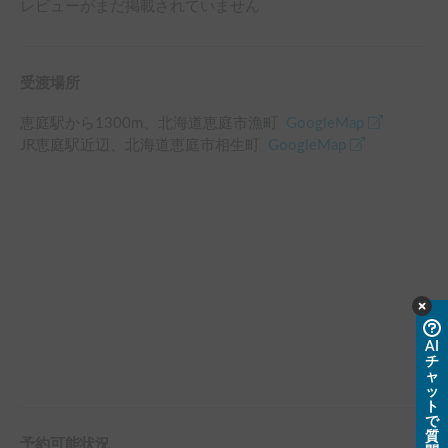
レビューがまだ掲載されていません
受渡場所
恵庭駅
から
1300
m、
北海道恵庭市漁町
GoogleMap
JR恵庭駅
近辺
、
北海道恵庭市相生町
GoogleMap
AI
チ
ャ
ッ
ト
で
質
予約可能状況