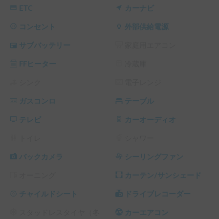
「キャンピングカーは大きくて不安…」

ETC
カーナビ
そんな方にこそ選ばれている、気軽で使いやすい軽キャンピ
ングカーです。

コンセント
外部供給電源
サブバッテリー
家庭用エアコン
🚗ラクーンの特徴

・軽自動車ベースで運転しやすいサイズ感

FFヒーター
冷蔵庫
・初めてのキャンピングカーレンタルでも安心

・就寝スペース・テーブル・簡易キッチン付き

シンク
電子レンジ
・少人数・ご家族・お一人様旅に対応

ガスコンロ
テーブル
・北海道旅行にちょうどいい気軽さと快適性

テレビ
カーオーディオ
🙋‍♀️こんな方におすすめ

・初めてキャンピングカーをレンタルする方

トイレ
シャワー
・軽自動車サイズで運転したい方

・ホテルに縛られず自由に旅をしたい方

バックカメラ
シーリングファン
・4泊以上のゆったりした北海道旅行を予定している方

オーニング
カーテン/サンシェード
軽車両ですので、スピードは出ません　ゆっくりのんびり旅
チャイルドシート
ドライブレコーダー
がしたい方におすすめです。

スタッドレスタイヤ（冬
カーエアコン