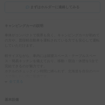
まずはホルダーに連絡してみる
キャンピングカーの説明
車体がコンパクトで視界も良く、キャンピングカーが初めて
の方や、普段軽自動車を運転されている方でも安心して運転
していただけます。

軽サイズながら、車内には就寝スペース・テーブルスペー
ス・簡易キッチンを備えており、移動・宿泊・休憩を1台で
完結できるのが魅力です。

ホテルのチェックイン時間に縛られず、北海道を自分のペー
スで旅したい方に最適です。

全て見る
就寝定員は大人2名＋お子様2名まで対応。

ご夫婦やカップル、小さなお子様連れのご家族、またはお一
人様旅にも多くご利用いただいています。

基本設備