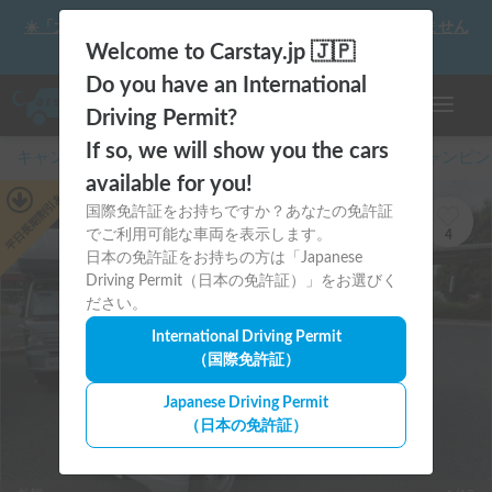
☀️「大曲の花火」をキャンピングカーで最高の思い出にしません
か？
Welcome to Carstay.jp 🇯🇵
Do you have an International
ナビゲー
Driving Permit?
If so, we will show you the cars
キャンピングカー・車中泊スポット予約はCarstay
/
キャンピン
available for you!
あり
平日長期割引
国際免許証をお持ちですか？あなたの免許証
でご利用可能な車両を表示します。
4
日本の免許証をお持ちの方は「Japanese
Driving Permit（日本の免許証）」をお選びく
ださい。
International Driving Permit
（国際免許証）
Japanese Driving Permit
（日本の免許証）