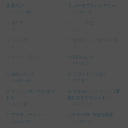
ルもご用意しております。当店については「チキチキキャン
焚火台
ポータブルバッテリー
ピングカーレンタル」で検索頂くとご確認頂けます。

¥
1,100
/
回
¥
3,300
/
回
自転車
ペット料金
北海道を気ままに旅する、特別な時間をぜひお楽しみくださ
なし
なし
い。

ゴミ処理
周辺駅までの配車(往復)
※こちらは平日長期割引対象車両です。予約リクエスト画面
なし
なし
で予約前に割引率を確認できます。

└ 平日 48時間以上の予約 ： 平日 利用料金 + システム利用
マイカー預かり
BBQコンロ
料 の 5% OFF

なし
¥
1,650
/
回
└ 平日 72時間以上の予約 ： 平日 利用料金 + システム利用
料 の 10% OFF

BBQ パック
アウトドアワゴン
└ 平日 96時間以上の予約 ： 平日 利用料金 + システム利用
¥
4,400
/
回
¥
1,100
/
回
料 の 15% OFF

クーラーボックス28リッ
タオルケットセット（夏
└ 平日 120時間以上の予約 ： 平日 利用料金 + システム利用
トル
場におすすめセット）
料 の 20% OFF

¥
550
/
回
¥
1,100
/
回
（土日祝・カーシェアのハイシーズン日は対象外）
アースノーマット
EENOUR 車載冷蔵庫
¥
1,100
/
回
¥
3,300
/
回