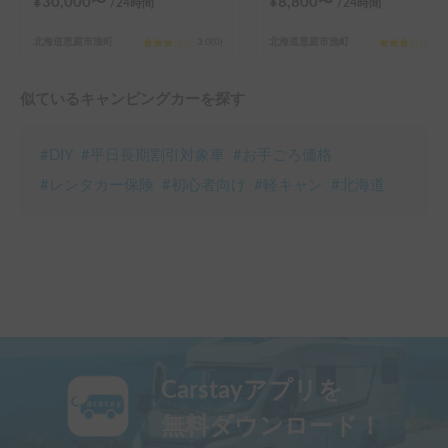
¥
30,000
〜
¥
8,800
〜
/24
時間
/24
時間
北海道恵庭市漁町
3.0
(
0
)
北海道恵庭市漁町
3.0
似ているキャンピングカーを探す
#
DIY
#
平日長期割引対象車
#
お手ごろ価格
#
レンタカー保険
#
初心者向け
#
軽キャン
#
北海道
Carstayアプリを
無料ダウンロード！