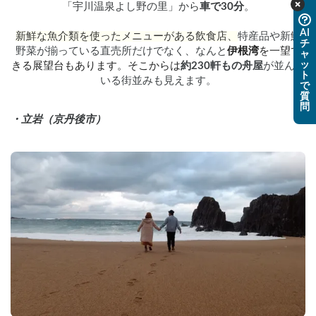
「宇川温泉よし野の里」から
車で30分
。
AI
新鮮な魚介類を使ったメニューがある飲食店、
特産品や新鮮
チ
野菜が揃っている直売所だけでなく、なんと
伊根湾
を一望で
ャ
ッ
きる展望台もあります。そこからは
約230軒もの舟屋
が並んで
ト
いる街並みも見えます。
で
質
問
・立岩（京丹後市）