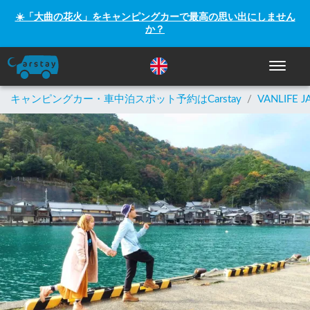
☀️「大曲の花火」をキャンピングカーで最高の思い出にしません
か？
ナビゲー
キャンピングカー・車中泊スポット予約はCarstay
/
VANLIFE J