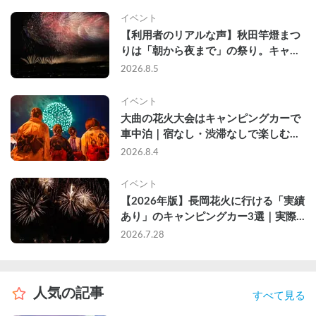
イベント
【利用者のリアルな声】秋田竿燈まつ
りは「朝から夜まで」の祭り。キャン
ピングカーで行った2組の記録
2026.8.5
イベント
大曲の花火大会はキャンピングカーで
車中泊｜宿なし・渋滞なしで楽しむ
2026年完全ガイド
2026.8.4
イベント
【2026年版】長岡花火に行ける「実績
あり」のキャンピングカー3選｜実際
に利用したゲストのレビュー付き
2026.7.28
人気の記事
すべて見る