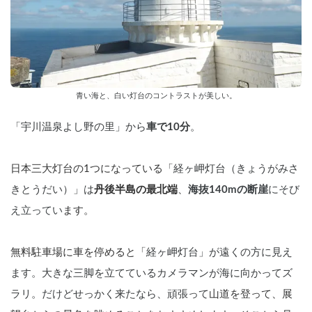
青い海と、白い灯台のコントラストが美しい。
「宇川温泉よし野の里」から
車で10分
。
日本三大灯台の1つになっている「
経ヶ岬灯台（きょうがみさ
きとうだい）」は
丹後半島の最北端
、
海抜140mの断崖
にそび
え立ってい
ます。
無料駐車場に車を停めると「
経ヶ岬灯台」が遠くの方に見え
ます。大きな三脚を立てているカメラマンが海に向かってズ
ラリ。だけどせっかく来たなら、頑張って
山道を登って、展