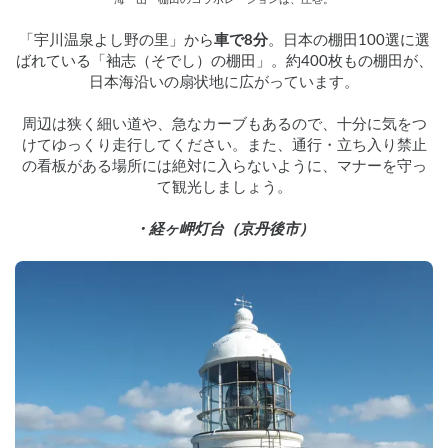
「宇川温泉よし野の里」から
車で8分
。日本の棚田100選に選
ばれている「袖志（そでし）の棚田」。約400枚もの棚田が、
日本海沿いの
扇状地に広がっています。
周辺は狭く細い道や、急なカーブもあるので、十分に気をつ
けてゆっくり走行してください。また、通行・立ち入り禁止
の看板がある場所には絶対に入らないように、マナーを守っ
て観光しましょう。
・経ヶ岬灯台（京丹後市）