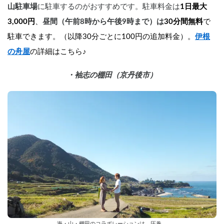
山駐車場
に駐車するのがおすすめです。駐車料金は
1日最大
3,000円
、
昼間（午前8時から午後9時まで）は
30分間無料
で
駐車できます。（以降30分ごとに100円の追加料金）。
伊根
の舟屋
の詳細はこちら♪
・袖志の棚田（京丹後市）
海・山・棚田のコラボレーションは、圧巻。