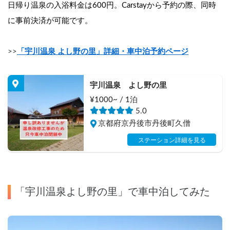
日帰り温泉の入浴料金は600円。Carstayから予約の際、同時
に事前決済が可能です。
>>
「宇川温泉 よし野の里」詳細・車中泊予約ページ
宇川温泉　よし野の里
¥1000~ / 1泊
5.0
京都府京丹後市丹後町久僧
ステーション詳細を見る
「宇川温泉よし野の里」で車中泊してみた