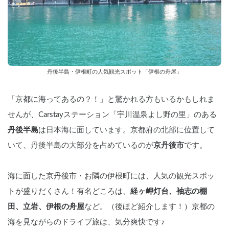
丹後半島・伊根町の人気観光スポット「伊根の舟屋」
「京都に海ってあるの？！」と驚かれる方もいるかもしれま
せんが、Carstayステーション「
宇川温泉よし野の里
」のある
丹後半島
は
日本海に面しています
。
京都府の北部に位置して
いて、丹後半島の大部分を占めているのが
京丹後市
です。
海に面した京丹後市・お隣の伊根町には、人気の観光スポッ
トが盛りだくさん！有名どころは、
経ヶ岬灯台、袖志の棚
田、立岩、伊根の舟屋
など。（後ほど紹介します！）京都の
海を見ながらのドライブ旅は、気分爽快です♪