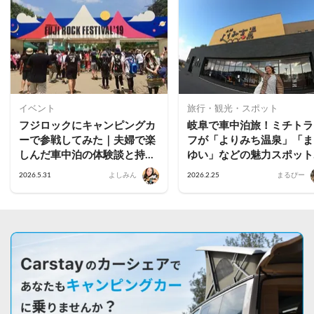
イベント
旅行・観光・スポット
フジロックにキャンピングカ
岐阜で車中泊旅！ミチトラ
ーで参戦してみた｜夫婦で楽
フが「よりみち温泉」「ま
しんだ車中泊の体験談と持ち
ゆい」などの魅力スポット
物まとめ
体験してきた（「テラスゲ
2026.5.31
よしみん
2026.2.25
まるぴー
ト土岐」施設紹介編）