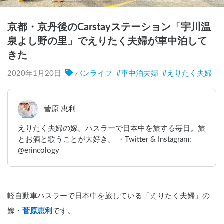
京都・京丹後のCarstayステーション「宇川温
泉よし野の里」でえりたく夫婦が車中泊して
きた
2020年1月20日
バンライフ
#
車中泊夫婦
#
えりたく夫婦
菅原 恵利
えりたく夫婦の嫁。ハスラーで日本中を旅する毎日。旅
とお酒と歌うことが大好き。 ・Twitter & Instagram:
@erincology
軽自動車ハスラーで日本中を旅している「えりたく夫婦」の
嫁・
菅原恵利
です。