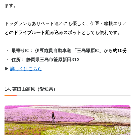
ます。
ドッグランもありペット連れにも優しく、伊豆・箱根エリア
との
ドライブルート組み込みスポット
としても便利です。
最寄りIC： 伊豆縦貫自動車道 「三島塚原IC」から
約10分
住所： 静岡県三島市笹原新田313
▶︎ 
詳しくはこちら
14. 茶臼山高原（愛知県）