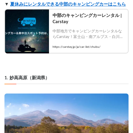
▼ 
夏休みにレンタルできる中部のキャンピングカーはこちら
中部のキャンピングカーレンタル | 
Carstay
中部地方でキャンピングカーレンタルな
らCarstay！富士山・南アルプス・白川郷
など絶景エリアをバンライフで制覇。豊
https://carstay.jp/ja/car-list/chubu/
富な車種から選んで今すぐ予約！
1. 妙高高原（新潟県）