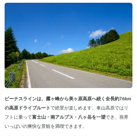
ビーナスラインは、霧ヶ峰から美ヶ原高原へ続く全長約76km
の高原ドライブルート
で絶景が楽しめます。車山高原ではリ
フトに乗って
富士山・南アルプス・八ヶ岳を一望
でき、視界
いっぱいの爽快な景観を満喫できます。