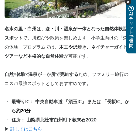
AI
チ
ャ
ッ
名水の里・白州は、森・川・温泉が一体となった自然体験型
ト
で
スポット
で、川遊びや散策を楽しめます。小学生向けの「森
質
問
の体験」プログラムでは、
木工や沢歩き、ネイチャーガイド
ツアーなど本格的な自然体験
が可能です
。
自然×体験×温泉が一か所で完結する
ため、ファミリー旅行の
コスパ最強スポットとしておすすめです。
最寄りIC： 中央自動車道 「須玉IC」 または 「長坂IC」か
ら
約20分
住所： 山梨県北杜市白州町下教来石2020
▶︎ 
詳しくはこちら