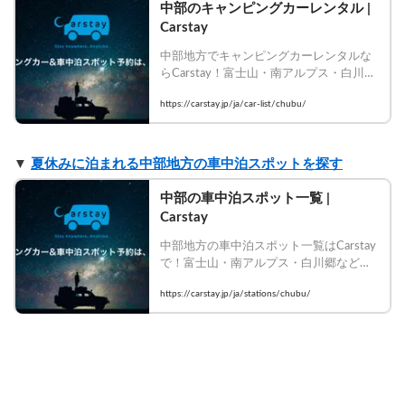
中部のキャンピングカーレンタル | 
Carstay
中部地方でキャンピングカーレンタルな
らCarstay！富士山・南アルプス・白川郷
など絶景エリアをバンライフで制覇。豊
https://carstay.jp/ja/car-list/chubu/
富な車種から選んで今すぐ予約！
▼ 
夏休みに泊まれる中部地方の車中泊スポットを探す
中部の車中泊スポット一覧 | 
Carstay
中部地方の車中泊スポット一覧はCarstay
で！富士山・南アルプス・白川郷など絶
景エリアの車中泊場所を今すぐ比較・予
https://carstay.jp/ja/stations/chubu/
約！