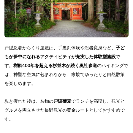
戸隠忍者からくり屋敷は、手裏剣体験や忍者変身など、
子ど
もが夢中になれるアクティビティが充実した体験型施設
で
す。
樹齢400年を超える杉並木が続く奥社参道
のハイキングで
は、神聖な空気に包まれながら、家族でゆったりと自然散策
を楽しめます。
歩き疲れた後は、名物の
戸隠蕎麦
でランチを満喫し、観光と
グルメを両立させた長野観光の黄金ルートとしておすすめで
す。