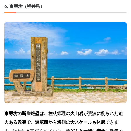
6. 東尋坊（福井県）
東尋坊の断崖絶壁は、柱状節理の火山岩が荒波に削られた迫
力ある景観で、遊覧船から海側の大スケールも体感
できま