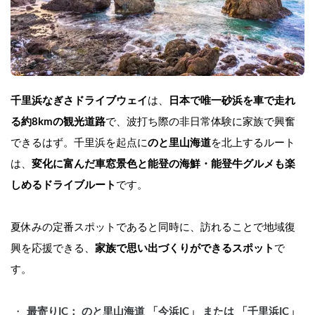
千里浜なぎさドライブウェイ
は、
日本で唯一砂浜を車で走れ
る約8kmの観光道路
で、波打ち際の非日常体験に家族で興奮
できるはず。千里浜を起点に
のと里山海道
を北上するルート
は、
変化に富んだ車窓景色と能登の海鮮・能登牛グルメも楽
しめるドライブルート
です。
夏休みの定番スポットであると同時に、訪れることで地域復
興を応援できる、
家族で思い出づくりができるスポット
で
す。
最寄りIC： のと里山海道 「今浜IC」 または 「千里浜IC」