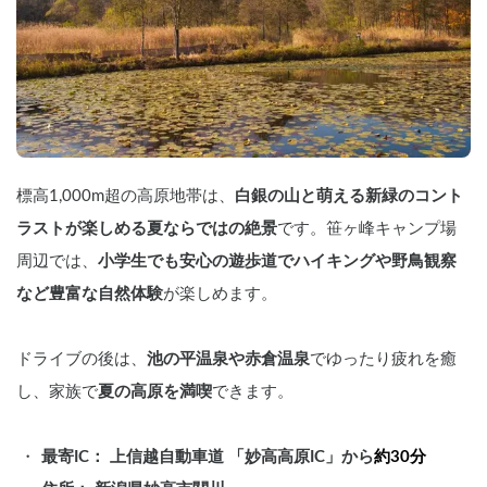
標高1,000m超の高原地帯は、
白銀の山と萌える新緑のコント
ラストが楽しめる夏ならではの絶景
です。笹ヶ峰キャンプ場
周辺では、
小学生でも安心の遊歩道でハイキングや野鳥観察
など豊富な自然体験
が楽しめます。
ドライブの後は、
池の平温泉や赤倉温泉
でゆったり疲れを癒
し、家族で
夏の高原を満喫
できます。
最寄IC： 上信越自動車道 「妙高高原IC」から
約30分