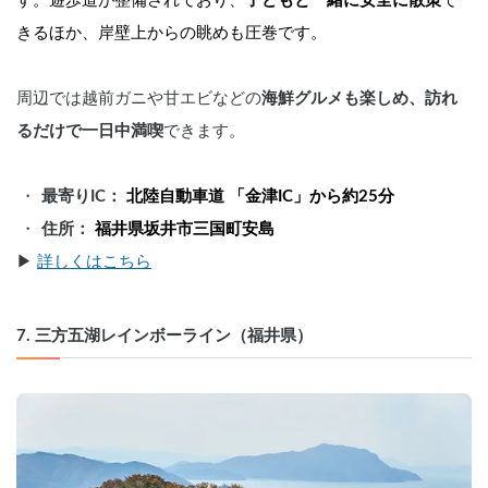
す。遊歩道が整備されており、
子どもと一緒に安全に散策
で
きるほか、岸壁上からの眺めも圧巻です。
周辺では越前ガニや甘エビなどの
海鮮グルメも楽しめ、訪れ
るだけで一日中満喫
できます。
最寄りIC： 
北陸自動車道 「金津IC」から約25分
住所： 
福井県坂井市三国町安島
▶︎ 
詳しくはこちら
7. 三方五湖レインボーライン（福井県）