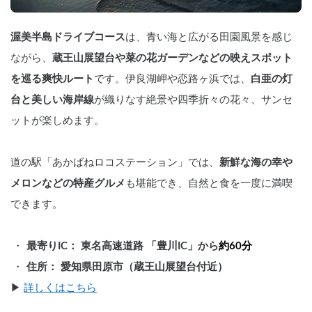
渥美半島ドライブコース
は、青い海と広がる田園風景を感じ
ながら、
蔵王山展望台や菜の花ガーデンなどの映えスポット
を巡る爽快ルート
です。伊良湖岬や恋路ヶ浜では、
白亜の灯
台と美しい海岸線
が織りなす絶景や四季折々の花々、サンセ
ットが楽しめます。
道の駅「あかばねロコステーション」では、
新鮮な海の幸や
メロンなどの特産グルメ
も堪能でき、自然と食を一度に満喫
できます。
最寄りIC： 東名高速道路 「豊川IC」から
約60分
住所： 愛知県田原市（蔵王山展望台付近）
▶︎ 
詳しくはこちら