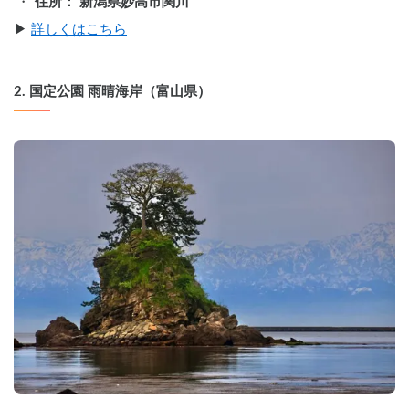
住所： 新潟県妙高市関川
▶︎ 
詳しくはこちら
2. 国定公園 雨晴海岸（富山県）