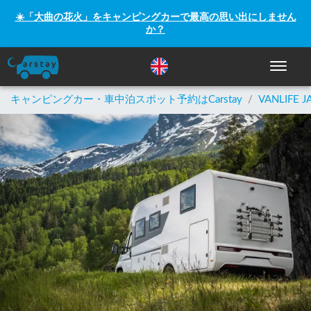
☀️「大曲の花火」をキャンピングカーで最高の思い出にしません
か？
ナビゲー
キャンピングカー・車中泊スポット予約はCarstay
/
VANLIFE J