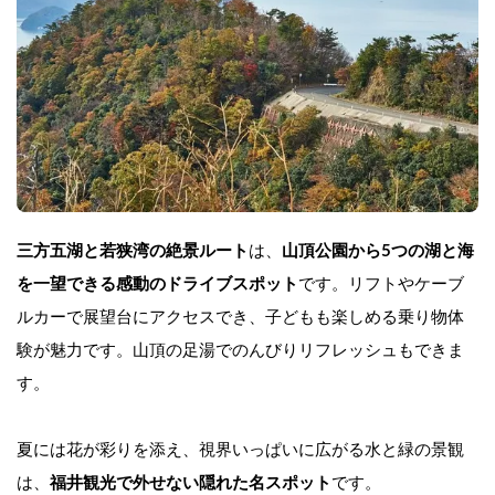
三方五湖と若狭湾の絶景ルート
は、
山頂公園から5つの湖と海
を一望できる感動のドライブスポット
です。リフトやケーブ
ルカーで展望台にアクセスでき、子どもも楽しめる乗り物体
験が魅力です。山頂の足湯でのんびりリフレッシュもできま
す。
夏には花が彩りを添え、視界いっぱいに広がる水と緑の景観
は、
福井観光で外せない隠れた名スポット
です。