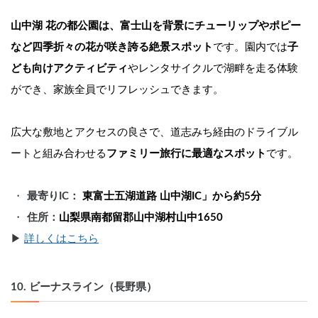
山中湖 花の都公園は、富士山を背景にチューリップやポピー
など四季折々の花が咲き誇る絶景スポット
です。園内では
子
ども向けアクティビティ
やレンタサイクルで湖畔を走る体験
ができ、家族全員でリフレッシュできます。
広大な敷地とアクセスの良さで、道志みち経由のドライブル
ートと組み合わせる
ファミリー旅行に最適なスポット
です。
最寄りIC： 
東富士五湖道路 山中湖IC」から約5分
住所：
山梨県南都留郡山中湖村山中1650
▶︎ 
詳しくはこちら
10. ビーナスライン（長野県）