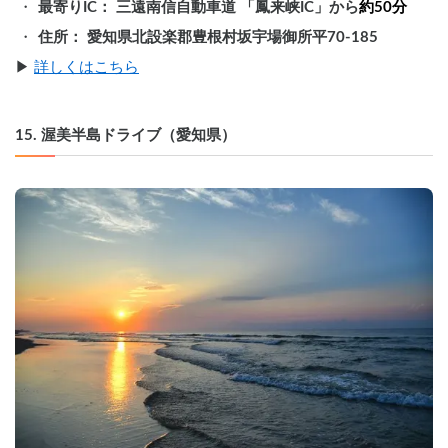
最寄りIC： 三遠南信自動車道 「鳳来峡IC」から
約50分
住所： 愛知県北設楽郡豊根村坂宇場御所平70-185
▶︎ 
詳しくはこちら
15. 渥美半島ドライブ（愛知県）