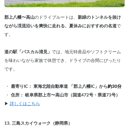
郡上八幡〜高山
のドライブルートは、
新緑のトンネルを抜け
ながら渓流沿いを爽快に走れる、夏休みにおすすめの名道
で
す。
道の駅「パスカル清見」
では、地元特産品やソフトクリーム
を味わいながら家族で休憩でき、ドライブの合間にぴったり
です。
最寄りIC： 東海北陸自動車道 「郡上八幡IC」から
約30分
住所： 岐阜県郡上市〜高山市（国道472号・県道73号）
▶︎ 
詳しくはこちら
13. 三島スカイウォーク（静岡県）