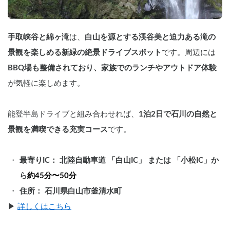
手取峡谷と綿ヶ滝
は、
白山を源とする渓谷美と迫力ある滝の
景観を楽しめる新緑の絶景ドライブスポット
です。周辺には
BBQ場も整備されており、家族でのランチやアウトドア体験
が気軽に楽しめます。
能登半島ドライブと組み合わせれば、
1泊2日で石川の自然と
景観を満喫できる充実コース
です。
最寄りIC： 北陸自動車道 「白山IC」 または 「小松IC」か
ら
約45分〜50分
住所： 石川県白山市釜清水町
▶︎ 
詳しくはこちら