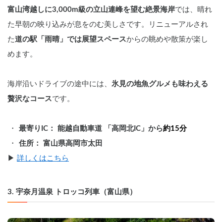
富山湾越しに3,000m級の立山連峰を望む絶景海岸
では、晴れ
た早朝の映り込みが息をのむ美しさです。リニューアルされ
た
道の駅「雨晴」では展望スペース
からの眺めや散策が楽し
めます。
海岸沿いドライブの途中には、
氷見の地魚グルメも味わえる
贅沢なコース
です。
最寄りIC： 能越自動車道 「高岡北IC」から
約15分
住所： 富山県高岡市太田
▶︎ 
詳しくはこちら
3. 宇奈月温泉 トロッコ列車（富山県）