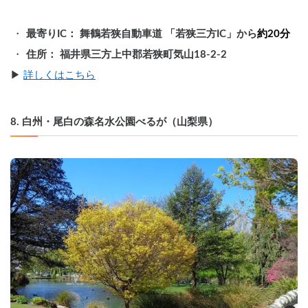
最寄りIC： 舞鶴若狭自動車道 「若狭三方IC」から
約20分
住所： 福井県三方上中郡若狭町気山18-2-2
▶︎ 
詳しくはこちら
8. 白州・尾白の森名水公園べるが（山梨県）