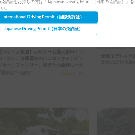
免許証をお持ちの方は「Japanese Driving Permit（日本の免許証）」
さい。
International Driving Permit
（国際免許証）
Japanese Driving Permit
（日本の免許証）
【ペット大歓迎】ホルダーも愛犬家🐶！！
最新モデルを体感
エアコン、冷蔵庫有のバンコンキャンピン
北海道江別市豊幌
グカー。ファミリー、愛犬との旅行におす
すめ。
千葉県松戸市樋野口
5.0
(
1
)