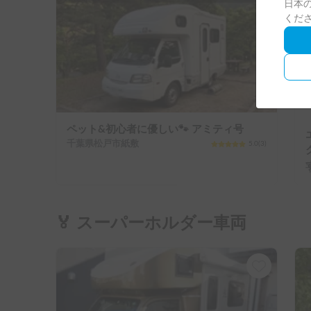
日本の
くだ
ペット&初心者に優しい🐾 アミティ号
千葉県松戸市紙敷
5.0
(
3
)
🏅 スーパーホルダー車両