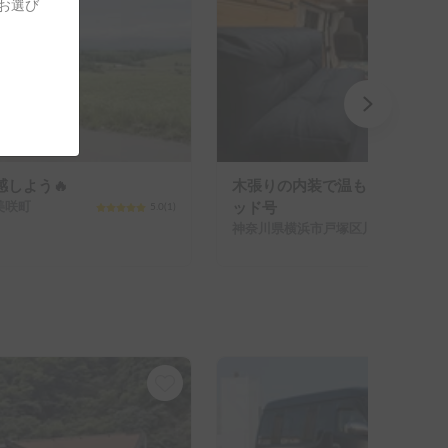
をお選び
しよう🔥
木張りの内装で温もりを感じる
美咲町
ッド号
5.0
(
1
)
神奈川県横浜市戸塚区川上町