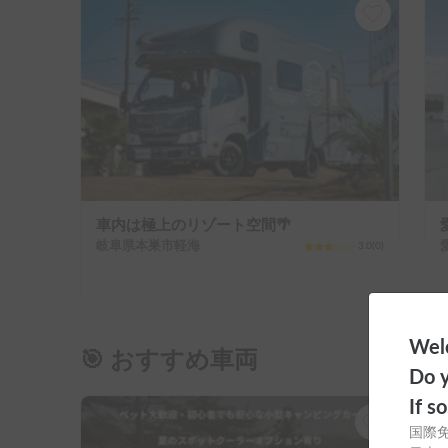
車内は極上のリゾート空間🌴
岐阜県本巣市軽海
3.0
(
0
)
Welc
🎯 おすすめ車両
Do y
If s
国際