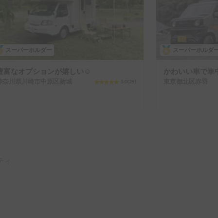
スーパーホルダー
スーパーホルダ
豊富なオプションが嬉しい☺️
かわいい車で車中泊
神奈川県川崎市中原区新城
東京都北区赤羽
5.0
(
29
)
ティ