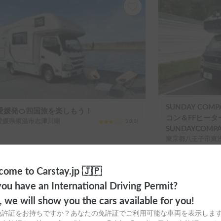
SUNDAY CO
愛媛発🍊四国旅を楽しもう！
コン＆FFヒータ
愛媛県東温市志津川南
3.0
(
0
)
SUNDAYCOM
東京都八王子市東
ome to Carstay.jp 🇯🇵
ou have an International Driving Permit?
o, we will show you the cars available for you!
免許証をお持ちですか？あなたの免許証でご利用可能な車両を表示しま