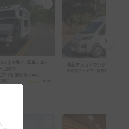
MPACT｜令和7年新車！エア
最新デュカトでラグジュアリーに
ー完備の
東京都八王子市宇津貫町
PACTで快適な旅へ🚐✨
浅川町
3.0
(
0
)
す。