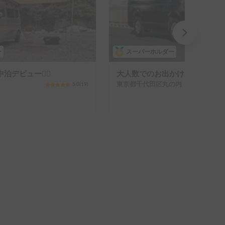
ー
スーパーホルダー
デビュー🙋‍♀️
大人数でのお出かけにもおすす
東京都千代田区丸の内（次のビルを除く）
5.0
(
19
)