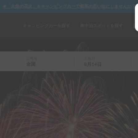
☀️「大曲の花火」をキャンピングカーで最高の思い出にしませんか？
キャンピングカーを探す
車中泊スポットを探す
記
出発地
出発日
全国
8月14日